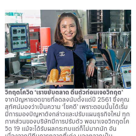
วิกฤตโควิด
‘
เราขยับตลาด ตื่นตัวก่อนเจอวิกฤต
’
จากปัญหายอดขายที่ลดลงนับตั้งแต่ปี 2561 ซึ่งคุณ
สุทัศน์มองว่าเป็นความ
‘
โชคดี
’
เพราะตอนนั้นได้เริ่ม
มีการมองปัญหาดังกล่าวและปรับแผนธุรกิจใหม่ ทุก
ภาคส่วนของบริษัทมีการปรับตัว พอมาเจอวิกฤตโค
วิด 19 แม้จะได้รับผลกระทบแต่ก็ไม่มากนัก อัน
เนื่องจากมีทีมการตลาดที่เก่ง มองตลาดเป็น