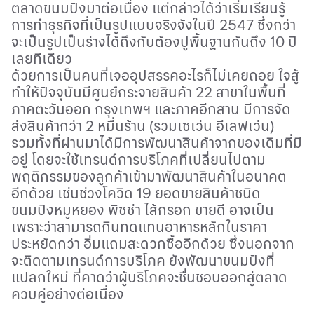
ตลาดขนมปังมาต่อเนื่อง แต่กล่าวได้ว่าเริ่มเรียนรู้
การทำธุรกิจที่เป็นรูปแบบจริงจังในปี 2547 ซึ่งกว่า
จะเป็นรูปเป็นร่างได้ถึงกับต้องปูพื้นฐานกันถึง 10 ปี
เลยทีเดียว
ด้วยการเป็นคนที่เจออุปสรรคอะไรก็ไม่เคยถอย ใจสู้
ทำให้ปัจจุบันมีศูนย์กระจายสินค้า
22
สาขาในพื้นที่
ภาคตะวันออก กรุงเทพฯ และภาคอีกสาน มีการจัด
ส่งสินค้ากว่า 2 หมื่นร้าน (รวมเซเว่น อีเลฟเว่น)
รวมทั้งที่ผ่านมาได้มีการพัฒนาสินค้าจากของเดิมที่มี
อยู่ โดยจะใช้เทรนด์การบริโภคที่เปลี่ยนไปตาม
พฤติกรรมของลูกค้าเข้ามาพัฒนาสินค้าในอนาคต
อีกด้วย เช่นช่วงโควิด 19 ยอดขายสินค้าชนิด
ขนมปังหมูหยอง พิซซ่า ไส้กรอก ขายดี อาจเป็น
เพราะว่าสามารถกินทดแทนอาหารหลักในราคา
ประหยัดกว่า อิ่มแถมสะดวกซื้ออีกด้วย ซึ่งนอกจาก
จะติดตามเทรนด์การบริโภค ยังพัฒนาขนมปังที่
แปลกใหม่ ที่คาดว่าผู้บริโภคจะชื่นชอบออกสู่ตลาด
ควบคู่อย่างต่อเนื่อง