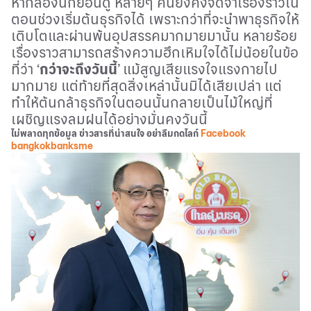
หากลองนึกย้อนดู หลายๆ คนยังคงจดจำเรื่องราวใน
ตอนช่วงเริ่มต้นธุรกิจได้ เพราะกว่าที่จะนำพาธุรกิจให้
เติบโตและผ่านพ้นอุปสรรคมากมายมานั้น หลายร้อย
เรื่องราวสามารถสร้างความฮึกเหิมใจได้ไม่น้อยในข้อ
ที่ว่า
‘
กว่าจะถึงวันนี้
’
แม้สูญเสียแรงใจแรงกายไป
มากมาย แต่ท้ายที่สุดสิ่งเหล่านั้นมิได้เสียเปล่า แต่
ทำให้ต้นกล้าธุรกิจในตอนนั้นกลายเป็นไม้ใหญ่ที่
เผชิญแรงลมฝนได้อย่างมั่นคงวันนี้
ไม่พลาดทุกข้อมูล ข่าวสารที่น่าสนใจ อย่าลืมกดไลก์
Facebook
bangkokbanksme