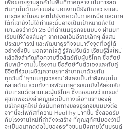
เพื่อขยายฐานลูกค้าในพื้นที่ภาคกลาง เป็นการลด
ต้นทุนในด้านค่าขนส่ง นอกจากนี้ยังมีการวางแผน
การตลาดในอนาคตไปยังตลาดในภาคเหนือ และภาค
ใต้ที่เขายังไม่ได้ทำและนั่นอาจเป็นเป้าหมายถัดไป
เขามองว่ากว่า 25 ปีที่ดำเนินธุรกิจขนมปัง ผ่านบท
เรียนให้ต้องล้มลุก จากเอสเอ็มอีรายเล็กๆ สั่งสม
ประสบการณ์ และพัฒนาธุรกิจจนมาถึงจุดที่อยู่ได้
อย่างยั่งยืน นอกจากใจสู้ รู้จักปรับตัว เรียนรู้สิ่งใหม่
แล้วสิ่งสำคัญคือความซื่อสัตย์กับผู้บริโภค ซื่อสัตย์
กับพนักงานในโรงงาน ซื่อสัตย์กับตัวเองและกับคู่
ชีวิตที่ร่วมเผชิญความยากลำบากมาด้วยกัน
ทุกวันนี้ ‘คุณเบญจวรรณ’ ยังคงเป็นกำลังหนุนใน
หลายด้าน รวมทั้งการพัฒนาสูตรขนมปังให้สอดรับ
กับเทรนด์ตลาดและผู้บริโภค ซึ่งเธอมองว่าเทรนด์
สุขภาพจะยิ่งสำคัญและเป็นทางเลือกแรกของผู้
บริโภคยุคใหม่ ดังนั้นทิศทางของธุรกิจขนมปังต่อ
จากนี้จะโฟกัสที่ความ
Healthy
มากขึ้น ซึ่งสอดรับ
กับโรงงานใหม่ที่กำลังจะสร้าง ที่คุณสุทัศน์มองว่านี่
จะเป็นอนาคตต่อไปของธุรกิจขนมปังภายใต้แบรนด์