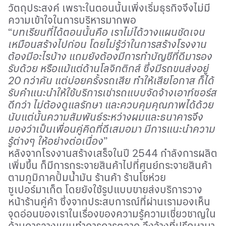
วัตถุประสงค์ เพราะในตอนนั้นเพิ่งเริ่มธุรกิจจึงไม่มี
ความเข้าใจในการบริหารมากพอ
“
บทเรียนที่ได้ตอนนั้นคือ เราไม่ได้วางแผนชัดเจน
เหมือนสร้างไปก่อน โดยไม่รู้ว่าในการสร้างโรงงาน
ต้องมีอะไรบ้าง แถมยังต้องมีการทำบัญชีที่ดีมารอง
รับด้วย หรือแม้แต่ด้านโลจิกติกส์ ซึ่งมีรถขนส่งอยู่
20 กว่าคัน แต่บ่อยครั้งรถเสีย ทำให้เสียโอกาส ก็ได้
รับคำแนะนำให้ใช้บริการเช่ารถแบบจัดจ้างเอาท์ซอร์ส
ดีกว่า ไม่ต้องดูแลรักษา และควบคุมคุณภาพได้ด้วย
นับแต่นั้นความสัมพันธ์ระหว่างผมและธนาคารจึง
มองว่าเป็นเพื่อนคู่คิดที่ดีเสมอมา มีการแนะนำความ
รู้ต่างๆ ให้อย่างต่อเนื่อง
”
หลังจากโรงงานสร้างเสร็จในปี 2544 กำลังการผลิต
เพิ่มขึ้น ก็มีการกระจายสินค้าไปที่ศูนย์กระจายสินค้า
ตามภูมิภาคปั้มน้ำมัน ร้านค้า ร้านโชห่วย
ซูเปอร์มาเก็ต โดยยังใช้รูปแบบขายส่งบริการวาง
หน้าร้านคู่ค้า ซึ่งจากประสบการณ์ที่ผ่านเรามองเห็น
จุดอ่อนของเราในเรื่องของความรู้ความเชี่ยวชาญใน
ด้านการวางแผนทำการการตลาด จึงจ้างที่ปรึกษามา