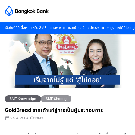
เว็บไซต์นี้มีเนื้อหาสำหรับ SME โดยเฉพาะ สามารถเข้าชมเว็บไซต์ของธนาคารกรุงเทพได้ที่
bang
SME Knowledge
SME Sharing
GoldBread จากเถ้าแก่สู่การเป็นผู้ประกอบการ
5 ก.พ. 2564
|
18689