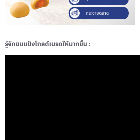
รู้จักขนมปังโกลด์เบรดให้มากขึ้น
: