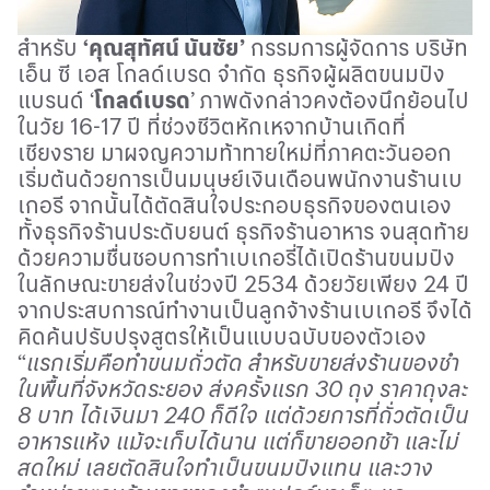
สำหรับ
‘
คุณสุทัศน์ นันชัย
’
กรรมการผู้จัดการ บริษัท
เอ็น ซี เอส โกลด์เบรด จำกัด ธุรกิจผู้ผลิตขนมปัง
แบรนด์ ‘
โกลด์เบรด
’ ภาพดังกล่าวคงต้องนึกย้อนไป
ในวัย 16-17 ปี ที่ช่วงชีวิตหักเหจากบ้านเกิดที่
เชียงราย มาผจญความท้าทายใหม่ที่ภาคตะวันออก
เริ่มต้นด้วยการเป็นมนุษย์เงินเดือนพนักงานร้านเบ
เกอรี จากนั้นได้ตัดสินใจประกอบธุรกิจของตนเอง
ทั้งธุรกิจร้านประดับยนต์ ธุรกิจร้านอาหาร จนสุดท้าย
ด้วยความชื่นชอบการทำเบเกอรี่ได้เปิดร้านขนมปัง
ในลักษณะขายส่งในช่วงปี 2534 ด้วยวัยเพียง 24 ปี
จากประสบการณ์ทำงานเป็นลูกจ้างร้านเบเกอรี จึงได้
คิดค้นปรับปรุงสูตรให้เป็นแบบฉบับของตัวเอง
“
แรกเริ่มคือทำขนมถั่วตัด สำหรับขายส่งร้านของชำ
ในพื้นที่จังหวัดระยอง ส่งครั้งแรก
30
ถุง ราคาถุงละ
8
บาท ได้เงินมา
240
ก็ดีใจ แต่ด้วยการที่ถั่วตัดเป็น
อาหารแห้ง แม้จะเก็บได้นาน แต่ก็ขายออกช้า และไม่
สดใหม่ เลยตัดสินใจทำเป็นขนมปังแทน และวาง