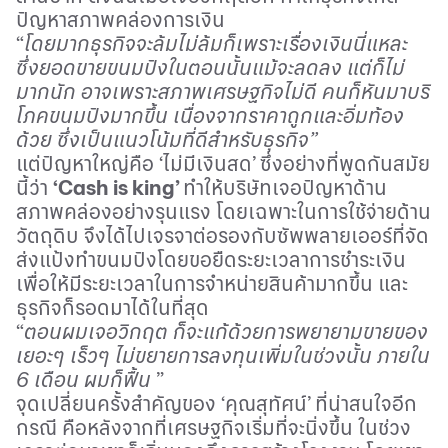
ปัญหาสภาพคล่องการเงิน
“
โดยมากธุรกิจจะล้มไม่ล้มก็เพราะเรื่องเงินนี่แหละ
ซึ่งยอดขายขนมปังในตอนนั้นแม้จะลดลง แต่ก็ไม่
มากนัก อาจเพราะสภาพเศรษฐกิจไม่ดี คนก็หันมาบริ
โภคขนมปังมากขึ้น เนื่องจากราคาถูกและอิ่มท้อง
ด้วย ซึ่งเป็นแนวโน้มที่ดีสำหรับธุรกิจ”
แต่ปัญหาใหญ่คือ
‘
ไม่มีเงินสด
’
ซึ่งอย่างที่พูดกันสมัย
นี้ว่า
‘Cash is king’
ทำให้บริษัทเจอปัญหาด้าน
สภาพคล่องอย่างรุนแรง โดยเฉพาะในการใช้จ่ายด้าน
วัตถุดิบ จึงได้ไปเจรจาต่อรองกับซัพพลายเออร์ที่จัด
ส่งแป้งทำขนมปังโดยขอยืดระยะเวลาการชำระเงิน
เพื่อให้มีระยะเวลาในการจำหน่ายสินค้ามากขึ้น และ
ธุรกิจก็รอดมาได้ในที่สุด
“
ตอนผมเจอวิกฤต ก็จะแก้ด้วยการพยายามขายของ
เยอะๆ เร็วๆ ไม่ขยายการลงทุนเพิ่มในช่วงนั้น ภายใน
6
เดือน ผมก็ฟื้น
”
จุดเปลี่ยนครั้งสำคัญของ
‘
คุณสุทัศน์
’
ที่น่าสนใจอีก
กรณี คือหลังจากที่เศรษฐกิจเริ่มที่จะนิ่งขึ้น ในช่วง