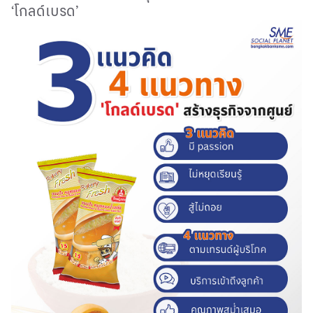
‘
โกลด์เบรด’