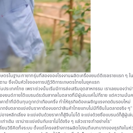
รเกษตรในฐานะทายาทรุ่นที่สองของโรงงานผลิตเครื่องยนต์ดีเซลรายแรก ๆ ในป
ดินตาม ซึ่งเป็นหัวใจของการปฏิวัติการเกษตรไทยในยุคแรก
ประเทศไทย เพราะช่วงนั้นเริ่มมีการส่งเสริมอุตสาหกรรม เราเลยมองว่าน่า
ื่องยนต์ภายใต้แบรนด์ระดับสากลในตลาดที่มีผู้เล่นแค่ไม่กี่ราย แต่ความมั่นค
คาต่ำที่มีต้นทุนถูกกว่าเกือบครึ่ง ทำให้ธุรกิจต้องเผชิญแรงกดดันรอบใหม่
ากจับตลาดแข่งขันราคาต้องบอกว่าสินค้าไทยแทบไม่มีที่ยืนในตลาดจริง ๆ”
จหลีกเลี่ยง จะแข่งขันด้วยราคาก็สู้จีนไม่ได้ จะแข่งด้วยชื่อแบรนด์ก็สู้ผู้เล
เท่าเดิม เราน่าจะแข่งขันกับเขาไม่ได้จริง ๆ แล้วเราจะทำอย่างไร”
ลี่ยนวิธีคิดทั้งระบบ ตั้งแต่โครงสร้างการผลิตไปจนถึงบทบาทของธุรกิจในห