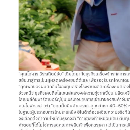
“คุณโอฬาร ธีระสถิตย์ชัย” เติบโตมากับธุรกิจเครื่องจักรกลกา
ขยับมาสู่การเป็นผู้ผลิตเครื่องยนต์ดีเซล เพื่อรองรับรถไถนาเ
“คุณพ่อของผมตัดสินใจลงทุนสร้างโรงงานผลิตเครื่องยนต์เองใน
ช่วงหนึ่ง ธุรกิจเคยถือไลเซนส์และองค์ความรู้จากญี่ปุ่น ผลิตเคร
ไลเซนส์กับพาร์ตเนอร์ญี่ปุ่น ประกอบกับการเข้ามาของสินค้าจีนรา
คุณโอฬารกล่าวว่า “ตอนนั้นสินค้าของเขาถูกกว่าเรา 40–50% ห
ในฐานะผู้ประกอบการไทยรายหนึ่ง ฮิโนต้าต้องเผชิญความจริงที่ไม่อา
จึงเลือกตั้งคำถามใหม่กับธุรกิจว่า “ถ้าเรายังทำเหมือนเดิม ต้นทุน
คำตอบที่ได้ไม่ใช่การลดคุณภาพสินค้าเพื่อกดราคา แต่เป็นการเป