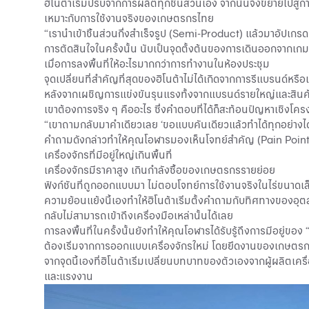
ฮิโนต้าเริ่มปรับจากการผลิตทุกชิ้นส่วนเอง จากนั้นจึงขยายไปส
เหมาะกับการใช้งานจริงของเกษตรกรไทย
“เรานำเข้าชิ้นส่วนกึ่งสำเร็จรูป (Semi-Product) แล้วมาอัป
การตัดสินใจในครั้งนั้น นับเป็นจุดตั้งต้นของการเดินออกจากเกม
เมื่อการลงพื้นที่ให้อะไรมากกว่าการทำงานในห้องประชุม
จุดเปลี่ยนที่สำคัญที่สุดของฮิโนต้าไม่ได้เกิดจากการรีแบรนด์หร
หลังจากเผชิญการแข่งขันรุนแรงทั้งจากแบรนด์รายใหญ่และสินค้า
เขาต้องการจริง ๆ คืออะไร ซึ่งคำตอบที่ได้ก็สะท้อนปัญหาเชิง
“เขาถามกลับมาคำเดียวเลย ‘ขอแบบคันเดียวแล้วทำได้ทุกอย่างได
คำถามดังกล่าวทำให้คุณโอฬารมองเห็นโจทย์สำคัญ (Pain Point) ชั
เครื่องจักรที่มีอยู่ใหญ่เกินพื้นที่
เครื่องจักรมีราคาสูง เกินกำลังซื้อของเกษตรกรรายย่อย
ฟังก์ชันที่ถูกออกแบบมา ไม่ตอบโจทย์การใช้งานจริงในไร่ขนาดเล
ความย้อนแย้งนี้เองทำให้ฮิโนต้าเริ่มตั้งคำถามกับทิศทางของ
กลับไม่สามารถเข้าถึงเครื่องมือเหล่านั้นได้เลย
การลงพื้นที่ในครั้งนั้นยังทำให้คุณโอฬารได้รับรู้ถึงการมีอยู่ข
ต้องเริ่มจากการออกแบบเครื่องจักรใหม่ โดยยึดงานของเกษตรก
จากจุดนี้เองที่ฮิโนต้าเริ่มเปลี่ยนบทบาทของตัวเองจากผู้ผลิตเ
และแรงงาน