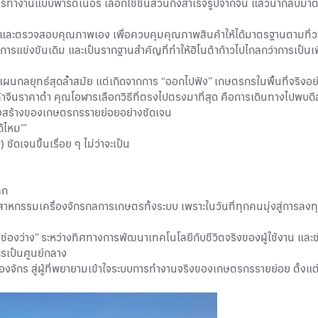
ู่การทำงานแบบพาร์ตเนอร์ เลือกใช้ชิ้นส่วนกึ่งสำเร็จรูปจากจีน แล้วนำกล
เกรดและตรวจสอบคุณภาพเอง เพื่อควบคุมคุณภาพสินค้าให้ได้มาตรฐานตามที่ว
การแข่งขันเดิม และเป็นรากฐานสำคัญที่ทำให้ฮิโนต้าก้าวไปไกลกว่าการเป็นเพ
ือแผนกลยุทธ์สุดล้ำสมัย แต่เกิดจากการ “ออกไปฟัง” เกษตรกรในพื้นที่จริงอย่
จีนราคาต่ำ คุณโอฬารเลือกวิธีที่ตรงไปตรงมาที่สุด คือการเดินทางไปพบดีล
โครงสร้างของเกษตรกรรายย่อยอย่างชัดเจน
้ไหม’”
ดเจนขึ้นเรื่อย ๆ ไม่ว่าจะเป็น
็ก
อุตสาหกรรมเครื่องจักรกลการเกษตรทั้งระบบ เพราะในวันที่ทุกคนมุ่งสู่ก
อง “ช่องว่าง” ระหว่างทิศทางการพัฒนาเทคโนโลยีกับชีวิตจริงของผู้ใช้งาน และ
รเป็นศูนย์กลาง
ครื่องจักร สู่ผู้ที่พยายามเข้าใจระบบการทำงานจริงของเกษตรกรรายย่อย ตั้ง