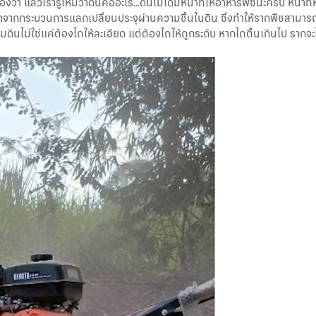
า แล้วเรารู้ไหมว่าดินคืออะไร...ดินไม่ได้มีหน้าที่ให้อาหารพืชนะครับ หน้า
ดจากกระบวนการแลกเปลี่ยนประจุผ่านความชื้นในดิน ซึ่งทำให้รากพืชสามารถดู
ยมดินไม่ใช่แค่ต้องไถให้ละเอียด แต่ต้องไถให้ถูกระดับ หากไถตื้นเกินไป ราก