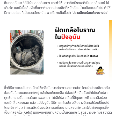
สืบทอดกันมา วิธีนี้ช่วยลดกลิ่นคาว และทำให้ปลาสลิดมีรสชาติเป็นเอกลักษณ์ ไม่
เค็มจัด และมีเนื้อสัมผัสที่แตกต่างจากปลาสลิดที่หมักด้วยน้ำเกลือแบบทั่วไป ทำให้
มีความอร่อยที่เป็นเอกลักษณ์เฉพาะตัว จนขึ้นชื่อว่า
‘ปลาสลิดอร่อยต้องบางบ่อ’
ซึ่งวิธีการแบบโบราณนี้ จะใช้เกลือในการทำความสะอาดปลา โดยนำปลาสลิดมาทับ
ซ้อนกันในภาชนะขนาดใหญ่ แล้วโรยด้วยเกลือ ปล่อยให้เกลือซึมเข้าไปในตัวปลา
ดูดซับความชื้นและกลิ่นคาวออกมา ทำให้ได้ปลาสลิดที่มีคุณภาพดี รสชาติอร่อย
และมีกลิ่นหอมเฉพาะตัว แม้ปัจจุบัน วิธีการผลิตปลาสลิดอาจมีการปรับเปลี่ยนไป
โดยใช้เทคโนโลยีการผลิตด้วยนวัตกรรมที่สะอาด ปลอดภัย และใช้เกลือสมุทรซึ่ง
เป็นเกลือคีโต (Keto) แต่ยังคงสืบสานความเป็นอัตลักษณ์สูตรบางบ่อ ที่มีรสชาติดี