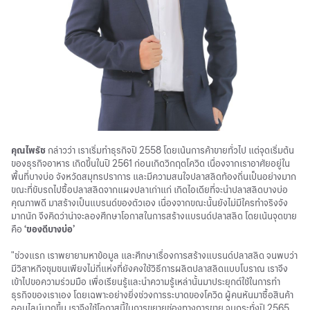
คุณไพรัช
กล่าวว่า เราเริ่มทำธุรกิจปี 2558 โดยเน้นการค้าขายทั่วไป แต่จุดเริ่มต้น
ของธุรกิจอาหาร เกิดขึ้นในปี 2561 ก่อนเกิดวิกฤตโควิด เนื่องจากเราอาศัยอยู่ใน
พื้นที่บางบ่อ จังหวัดสมุทรปราการ และมีความสนใจปลาสลิดท้องถิ่นเป็นอย่างมาก
ขณะที่ขับรถไปซื้อปลาสลิดจากแผงปลาเก่าแก่ เกิดไอเดียที่จะนำปลาสลิดบางบ่อ
คุณภาพดี มาสร้างเป็นแบรนด์ของตัวเอง เนื่องจากขณะนั้นยังไม่มีใครทำจริงจัง
มากนัก จึงคิดว่าน่าจะลองศึกษาโอกาสในการสร้างแบรนด์ปลาสลิด โดยเน้นจุดขาย
คือ
‘ของดีบางบ่อ’
"ช่วงแรก เราพยายามหาข้อมูล และศึกษาเรื่องการสร้างแบรนด์ปลาสลิด จนพบว่า
มีวิสาหกิจชุมชนเพียงไม่กี่แห่งที่ยังคงใช้วิธีการผลิตปลาสลิดแบบโบราณ เราจึง
เข้าไปขอความร่วมมือ เพื่อเรียนรู้และนำความรู้เหล่านั้นมาประยุกต์ใช้ในการทำ
ธุรกิจของเราเอง โดยเฉพาะอย่างยิ่งช่วงการระบาดของโควิด ผู้คนหันมาซื้อสินค้า
ออนไลน์มากขึ้น เราจึงใช้โอกาสนี้ในการขยายช่องทางการขาย จนกระทั่งปี 2565