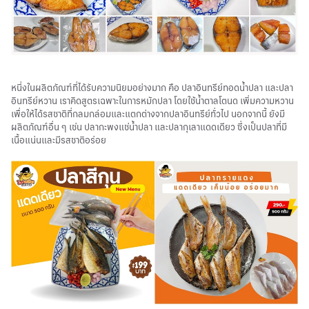
หนึ่งในผลิตภัณฑ์ที่ได้รับความนิยมอย่างมาก คือ ปลาอินทรีย์ทอดน้ำปลา และปลา
อินทรีย์หวาน เราคิดสูตรเฉพาะในการหมักปลา โดยใช้น้ำตาลโตนด เพิ่มความหวาน
เพื่อให้ได้รสชาติที่กลมกล่อมและแตกต่างจากปลาอินทรีย์ทั่วไป นอกจากนี้ ยังมี
ผลิตภัณฑ์อื่น ๆ เช่น ปลากะพงแช่น้ำปลา และปลากุเลาแดดเดียว ซึ่งเป็นปลาที่มี
เนื้อแน่นและมีรสชาติอร่อย