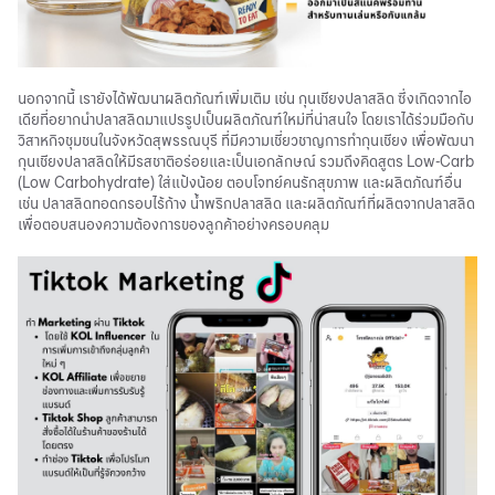
นอกจากนี้ เรายังได้พัฒนาผลิตภัณฑ์เพิ่มเติม เช่น กุนเชียงปลาสลิด ซึ่งเกิดจากไอ
เดียที่อยากนำปลาสลิดมาแปรรูปเป็นผลิตภัณฑ์ใหม่ที่น่าสนใจ โดยเราได้ร่วมมือกับ
วิสาหกิจชุมชนในจังหวัดสุพรรณบุรี ที่มีความเชี่ยวชาญการทำกุนเชียง เพื่อพัฒนา
กุนเชียงปลาสลิดให้มีรสชาติอร่อยและเป็นเอกลักษณ์ รวมถึงคิดสูตร Low-Carb
(Low Carbohydrate) ใส่แป้งน้อย ตอบโจทย์คนรักสุขภาพ และผลิตภัณฑ์อื่น
เช่น ปลาสลิดทอดกรอบไร้ก้าง น้ำพริกปลาสลิด และผลิตภัณฑ์ที่ผลิตจากปลาสลิด
เพื่อตอบสนองความต้องการของลูกค้าอย่างครอบคลุม