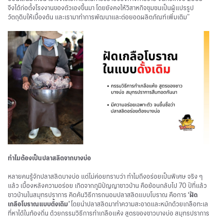
จึงได้ก่อตั้งโรงงานของตัวเองขึ้นมา โดยยังคงให้วิสาหกิจชุมชนเป็นผู้แปรรูป
วัตถุดิบให้เบื้องต้น และเรามาทำการพัฒนาและต่อยอดผลิตภัณฑ์เพิ่มเติม”
ทำไมต้องเป็นปลาสลิดจากบางบ่อ
หลายคนรู้จักปลาสลิดบางบ่อ แต่ไม่ค่อยทราบว่า ทำไมถึงอร่อยเป็นพิเศษ จริง ๆ
แล้ว เบื้องหลังความอร่อย เกิดจากภูมิปัญญาชาวบ้าน คือย้อนกลับไป 70 ปีที่แล้ว
ชาวบ้านในสมุทรปราการ คิดค้นวิธีการถนอมปลาสลิดแบบโบราณ คือการ
‘ฝัด
เกลือโบราณแบบดั้งเดิม’
โดยนำปลาสลิดมาทำความสะอาดและหมักด้วยเกลือทะเล
ที่หาได้ในท้องถิ่น ด้วยกรรมวิธีการทำเกลือแห้ง สูตรของชาวบางบ่อ สมุทรปราการ