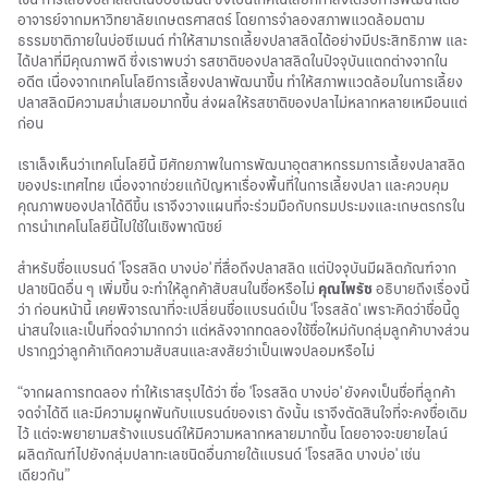
อาจารย์จากมหาวิทยาลัยเกษตรศาสตร์ โดยการจำลองสภาพแวดล้อมตาม
ธรรมชาติภายในบ่อซีเมนต์ ทำให้สามารถเลี้ยงปลาสลิดได้อย่างมีประสิทธิภาพ และ
ได้ปลาที่มีคุณภาพดี ซึ่งเราพบว่า รสชาติของปลาสลิดในปัจจุบันแตกต่างจากใน
อดีต เนื่องจากเทคโนโลยีการเลี้ยงปลาพัฒนาขึ้น ทำให้สภาพแวดล้อมในการเลี้ยง
ปลาสลิดมีความสม่ำเสมอมากขึ้น ส่งผลให้รสชาติของปลาไม่หลากหลายเหมือนแต่
ก่อน
เราเล็งเห็นว่าเทคโนโลยีนี้ มีศักยภาพในการพัฒนาอุตสาหกรรมการเลี้ยงปลาสลิด
ของประเทศไทย เนื่องจากช่วยแก้ปัญหาเรื่องพื้นที่ในการเลี้ยงปลา และควบคุม
คุณภาพของปลาได้ดีขึ้น เราจึงวางแผนที่จะร่วมมือกับกรมประมงและเกษตรกรใน
การนำเทคโนโลยีนี้ไปใช้ในเชิงพาณิชย์
สำหรับชื่อแบรนด์ 'โจรสลิด บางบ่อ' ที่สื่อถึงปลาสลิด แต่ปัจจุบันมีผลิตภัณฑ์จาก
ปลาชนิดอื่น ๆ เพิ่มขึ้น จะทำให้ลูกค้าสับสนในชื่อหรือไม่
คุณไพรัช
อธิบายถึงเรื่องนี้
ว่า ก่อนหน้านี้ เคยพิจารณาที่จะเปลี่ยนชื่อแบรนด์เป็น 'โจรสลัด' เพราะคิดว่าชื่อนี้ดู
น่าสนใจและเป็นที่จดจำมากกว่า แต่หลังจากทดลองใช้ชื่อใหม่กับกลุ่มลูกค้าบางส่วน
ปรากฏว่าลูกค้าเกิดความสับสนและสงสัยว่าเป็นเพจปลอมหรือไม่
“จากผลการทดลอง ทำให้เราสรุปได้ว่า ชื่อ 'โจรสลิด บางบ่อ' ยังคงเป็นชื่อที่ลูกค้า
จดจำได้ดี และมีความผูกพันกับแบรนด์ของเรา ดังนั้น เราจึงตัดสินใจที่จะคงชื่อเดิม
ไว้ แต่จะพยายามสร้างแบรนด์ให้มีความหลากหลายมากขึ้น โดยอาจจะขยายไลน์
ผลิตภัณฑ์ไปยังกลุ่มปลาทะเลชนิดอื่นภายใต้แบรนด์ 'โจรสลิด บางบ่อ' เช่น
เดียวกัน”