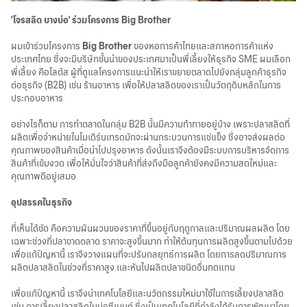
'โจรสลิด บางบ่อ' ร่วมโครงการ Big Brother
ผมเข้าร่วมโครงการ
Big Brother
ของหอการค้าไทยและสภาหอการค้าแห่ง
ประเทศไทย ซึ่งจะมีบริษัทชั้นนำของประเทศมาเป็นพี่เลี้ยงให้ธุรกิจ SME ผมเลือก
พี่เลี้ยง คือโลตัส ผู้ที่ดูแลโครงการแนะนำให้เราขยายตลาดไปยังกลุ่มลูกค้าธุรกิจ
ต่อธุรกิจ (B2B) เช่น ร้านอาหาร เพื่อให้ปลาสลิดของเราเป็นวัตถุดิบหลักในการ
ประกอบอาหาร
อย่างไรก็ตาม การทำตลาดในกลุ่ม B2B นั้นมีความท้าทายอยู่บ้าง เพราะปลาสลิดที่
ผลิตเพื่อจำหน่ายในโมเดิร์นเทรดมักจะผ่านกระบวนการแช่แข็ง ซึ่งอาจส่งผลต่อ
คุณภาพของสินค้าเมื่อนำไปปรุงอาหาร ดังนั้นเราจึงต้องมีระบบการบริหารจัดการ
สินค้าที่เข้มงวด เพื่อให้มั่นใจว่าสินค้าที่ส่งถึงมือลูกค้ายังคงมีความสดใหม่และ
คุณภาพดีอยู่เสมอ
อุปสรรคในธุรกิจ
ที่เห็นได้ชัด คือความผันผวนของราคาที่ขึ้นอยู่กับฤดูกาลและปริมาณผลผลิต โดย
เฉพาะช่วงที่ปลาขาดตลาด ราคาจะสูงขึ้นมาก ทำให้ต้นทุนการผลิตสูงขึ้นตามไปด้วย
เพื่อแก้ปัญหานี้ เราจึงวางแผนที่จะปรับกลยุทธ์การผลิต โดยการลดปริมาณการ
ผลิตปลาสลิดในช่วงที่ราคาสูง และหันไปผลิตปลาชนิดอื่นทดแทน
เพื่อแก้ปัญหานี้ เราจึงนำเทคโนโลยีและ
นวัตกรรมใหม่
มาใช้ในการเลี้ยงปลาสลิด
เช่น การเลี้ยงปลาสลิดในบ่อซีเมนต์ ซึ่งเป็นเทคโนโลยีที่กำลังได้รับการพัฒนาโดย