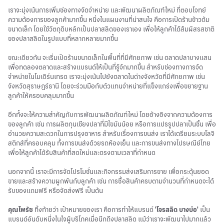
เราจะมุ่งเน้นการเพิ่มช่องทางจัดจำหน่าย และพัฒนาผลิตภัณฑ์ใหม่ ที่ตอบโจทย์
ความต้องการของลูกค้ามากขึ้น หนึ่งในแผนงานที่น่าสนใจ คือการเปิดร้านข้าวต้ม
ขนาดเล็ก โดยใช้วัตถุดิบหลักเป็นปลาสลิดของเราเอง เพื่อให้ลูกค้าได้สัมผัสรสชาติ
ของปลาสลิดในรูปแบบที่หลากหลายมากขึ้น
ขณะเดียวกัน จะเริ่มเปิดร้านขนาดเล็กในพื้นที่ที่มีศักยภาพ เช่น ตลาดปลาบางแสน
เพื่อทดลองตลาดและสร้างแบรนด์ให้เป็นที่รู้จักมากขึ้น สำหรับช่องทางการจัด
จำหน่ายในโมเดิร์นเทรด เราจะมุ่งเน้นไปยังตลาดในต่างจังหวัดที่มีศักยภาพ เช่น
จังหวัดสุราษฎร์ธานี โดยจะร่วมมือกับตัวแทนจำหน่ายที่แข็งแกร่งเพื่อขยายฐาน
ลูกค้าให้ครอบคลุมมากขึ้น
อีกทั้งจะให้ความสำคัญกับการพัฒนาผลิตภัณฑ์ใหม่ โดยอ้างอิงจากความต้องการ
ของลูกค้า เช่น การผลิตกุนเชียงปลาที่มีไขมันน้อย หรือการแปรรูปปลาเป็นชิ้น เพื่อ
อำนวยความสะดวกในการปรุงอาหาร สำหรับเรื่องการขนส่ง เราได้เตรียมระบบโลจิ
สติกส์ที่ครอบคลุม ทั้งการขนส่งด้วยรถห้องเย็น และการขนส่งทางไปรษณีย์ไทย
เพื่อให้ลูกค้าได้รับสินค้าที่สดใหม่และตรงตามเวลาที่กำหนด
นอกจากนี้ เราจะมีการจัดโปรโมชั่นและกิจกรรมส่งเสริมการขาย เพื่อกระตุ้นยอด
ขายและสร้างความผูกพันกับลูกค้า เช่น การซื้อสินค้าครบตามจำนวนที่กำหนดจะได้
รับของแถมฟรี หรือจัดส่งฟรี เป็นต้น
คุณไพรัช
ทิ้งท้ายว่า เป้าหมายของเรา คือการทำให้แบรนด์
'โจรสลิด บางบ่อ'
เป็น
แบรนด์อันดับหนึ่งในใจผู้บริโภคเมื่อนึกถึงปลาสลิด แม้ว่าเราจะพัฒนาไปมากแล้ว