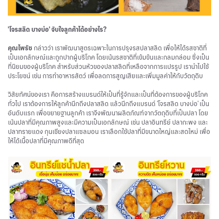
'โจรสลิด บางบ่อ' จับใจลูกค้าได้อย่างไร?
คุณไพรัช
กล่าวว่า เราพัฒนาสูตรเฉพาะในการปรุงรสปลาสลิด เพื่อให้ได้รสชาติที่
เป็นเอกลักษณ์และถูกปากผู้บริโภค โดยเน้นรสชาติที่เข้มข้นและกลมกล่อม ซึ่งเป็น
ที่นิยมของผู้บริโภค สำหรับส่วนหัวของปลาสลิดที่เหลือจากการแปรรูป เรานำไปใช้
ประโยชน์ เช่น การทำอาหารสัตว์ เพื่อลดการสูญเสียและเพิ่มมูลค่าให้กับวัตถุดิบ
วิสัยทัศน์ของเรา คือการสร้างแบรนด์ให้เป็นที่รู้จักและเป็นที่ต้องการของผู้บริโภค
ทั่วไป เราต้องการให้ลูกค้านึกถึงปลาสลิด แล้วนึกถึงแบรนด์ 'โจรสลิด บางบ่อ' เป็น
อันดับแรก เพื่อขยายฐานลูกค้า เราจึงพัฒนาผลิตภัณฑ์จากวัตถุดิบที่เป็นปลา โดย
เน้นปลาที่มีคุณภาพสูงและมีความเป็นเอกลักษณ์ เช่น ปลาอินทรีย์ ปลากะพง และ
ปลาทรายแดง กุนเชียงปลาแซลมอน เราเลือกใช้ปลาที่มีขนาดใหญ่และสดใหม่ เพื่อ
ให้ได้เนื้อปลาที่มีคุณภาพดีที่สุด