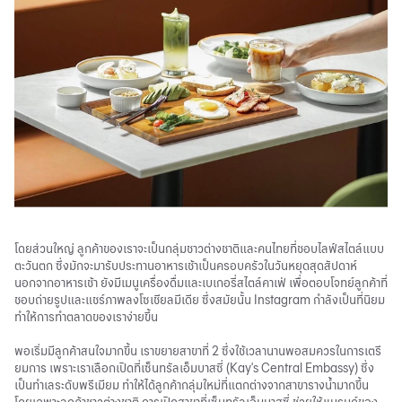
โดยส่วนใหญ่ ลูกค้าของเราจะเป็นกลุ่มชาวต่างชาติและคนไทยที่ชอบไลฟ์สไตล์แบบ
ตะวันตก ซึ่งมักจะมารับประทานอาหารเช้าเป็นครอบครัวในวันหยุดสุดสัปดาห์
นอกจากอาหารเช้า ยังมีเมนูเครื่องดื่มและเบเกอรี่สไตล์คาเฟ่ เพื่อตอบโจทย์ลูกค้าที่
ชอบถ่ายรูปและแชร์ภาพลงโซเชียลมีเดีย ซึ่งสมัยนั้น Instagram กำลังเป็นที่นิยม
ทำให้การทำตลาดของเราง่ายขึ้น
พอเริ่มมีลูกค้าสนใจมากขึ้น เราขยายสาขาที่ 2 ซึ่งใช้เวลานานพอสมควรในการเตรี
ยมการ เพราะเราเลือกเปิดที่เซ็นทรัลเอ็มบาสซี่ (Kay's Central Embassy) ซึ่ง
เป็นทำเลระดับพรีเมียม ทำให้ได้ลูกค้ากลุ่มใหม่ที่แตกต่างจากสาขารางน้ำมากขึ้น
โดยเฉพาะลูกค้าชาวต่างชาติ การเปิดสาขาที่เซ็นทรัลเอ็มบาสซี่ ช่วยให้แบรนด์ของ