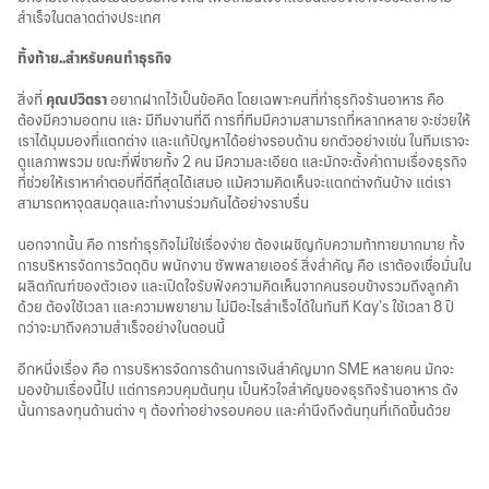
สำเร็จในตลาดต่างประเทศ
ทิ้งท้าย..สำหรับคนทำธุรกิจ
สิ่งที่
คุณปวิตรา
อยากฝากไว้เป็นข้อคิด โดยเฉพาะคนที่ทำธุรกิจร้านอาหาร คือ
ต้องมีความอดทน และ มีทีมงานที่ดี การที่ทีมมีความสามารถที่หลากหลาย จะช่วยให้
เราได้มุมมองที่แตกต่าง และแก้ปัญหาได้อย่างรอบด้าน ยกตัวอย่างเช่น ในทีมเราจะ
ดูแลภาพรวม ขณะที่พี่ชายทั้ง 2 คน มีความละเอียด และมักจะตั้งคำถามเรื่องธุรกิจ
ที่ช่วยให้เราหาคำตอบที่ดีที่สุดได้เสมอ แม้ความคิดเห็นจะแตกต่างกันบ้าง แต่เรา
สามารถหาจุดสมดุลและทำงานร่วมกันได้อย่างราบรื่น
นอกจากนั้น คือ การทำธุรกิจไม่ใช่เรื่องง่าย ต้องเผชิญกับความท้าทายมากมาย ทั้ง
การบริหารจัดการวัตถุดิบ พนักงาน ซัพพลายเออร์ สิ่งสำคัญ คือ เราต้องเชื่อมั่นใน
ผลิตภัณฑ์ของตัวเอง และเปิดใจรับฟังความคิดเห็นจากคนรอบข้างรวมถึงลูกค้า
ด้วย ต้องใช้เวลา และความพยายาม ไม่มีอะไรสำเร็จได้ในทันที Kay’s ใช้เวลา 8 ปี
กว่าจะมาถึงความสำเร็จอย่างในตอนนี้
อีกหนึ่งเรื่อง คือ การบริหารจัดการด้านการเงินสำคัญมาก SME หลายคน มักจะ
มองข้ามเรื่องนี้ไป แต่การควบคุมต้นทุน เป็นหัวใจสำคัญของธุรกิจร้านอาหาร ดัง
นั้นการลงทุนด้านต่าง ๆ ต้องทำอย่างรอบคอบ และคำนึงถึงต้นทุนที่เกิดขึ้นด้วย