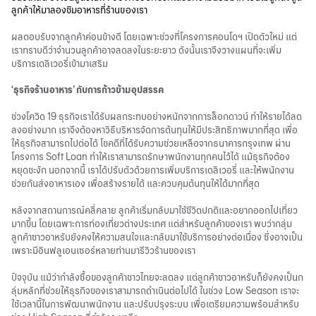
ลูกค้าให้มาลองชิมอาหารที่ร้านของเรา
ผลตอบรับจากลูกค้าค่อนข้างดี โดยเฉพาะช่วงที่โครงการคอนโดฯ เปิดตัวใหม่ แต่
เราทราบดีว่าจำนวนลูกค้าอาจลดลงในระยะยาว ดังนั้นเราจึงวางแผนที่จะเพิ่ม
บริการเดลิเวอรี่เข้ามาเสริม
‘ธุรกิจร้านอาหาร’ กับการก้าวข้ามอุปสรรค
ช่วงโควิด 19 ธุรกิจเราได้รับผลกระทบอย่างหนักจากการล็อกดาวน์ ทำให้รายได้ลด
ลงอย่างมาก เราจึงต้องหาวิธีบริหารจัดการต้นทุนให้มีประสิทธิภาพมากที่สุด เพื่อ
ให้ธุรกิจสามารถไปต่อได้ โชคดีที่ได้รับความช่วยเหลือจากธนาคารกรุงเทพ ผ่าน
โครงการ Soft Loan ทำให้เราสามารถรักษาพนักงานทุกคนไว้ได้ แม้ธุรกิจต้อง
หยุดชะงัก นอกจากนี้ เราได้ปรับตัวด้วยการเพิ่มบริการเดลิเวอรี่ และให้พนักงาน
ช่วยกันส่งอาหารเอง เพื่อสร้างรายได้ และควบคุมต้นทุนให้ได้มากที่สุด
หลังจากสถานการณ์คลี่คลาย ลูกค้าเริ่มกลับมาใช้ชีวิตปกติและอยากออกไปเที่ยว
มากขึ้น โดยเฉพาะการท่องเที่ยวต่างประเทศ แต่สำหรับลูกค้าของเรา พบว่ากลุ่ม
ลูกค้าชาวอาหรับยังคงให้ความสนใจและกลับมาใช้บริการอย่างต่อเนื่อง ซึ่งอาจเป็น
เพราะมีอินฟลูเอนเซอร์หลายท่านมารีวิวร้านของเรา
ปัจจุบัน แม้ว่ากำลังซื้อของลูกค้าชาวไทยจะลดลง แต่ลูกค้าชาวอาหรับก็ยังคงเป็นก
ลุ่มหลักที่ช่วยให้ธุรกิจของเราสามารถดำเนินต่อไปได้ ในช่วง Low Season เราจะ
ใช้เวลานี้ในการพัฒนาพนักงาน และปรับปรุงระบบ เพื่อเตรียมความพร้อมสำหรับ