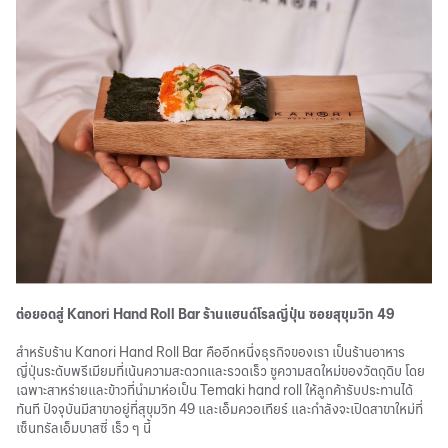
ต่อยอดสู่ Kanori Hand Roll Bar ร้านแฮนด์โรลญี่ปุ่น ซอยสุขุมวิท 49
สำหรับร้าน Kanori Hand Roll Bar คืออีกหนึ่งธุรกิจของเรา เป็นร้านอาหาร
ญี่ปุ่นระดับพรีเมียมที่เน้นความสะดวกและรวดเร็ว ชูความสดใหม่ของวัตถุดิบ โดย
เฉพาะสาหร่ายและข้าวที่นำมาห่อเป็น Temaki hand roll ให้ลูกค้ารับประทานได้
ทันที ปัจจุบันมีสาขาอยู่ที่สุขุมวิท 49 และเอ็มควอเทียร์ และกำลังจะเปิดสาขาใหม่ที่
เซ็นทรัลเอ็มบาสซี่ เร็ว ๆ นี้