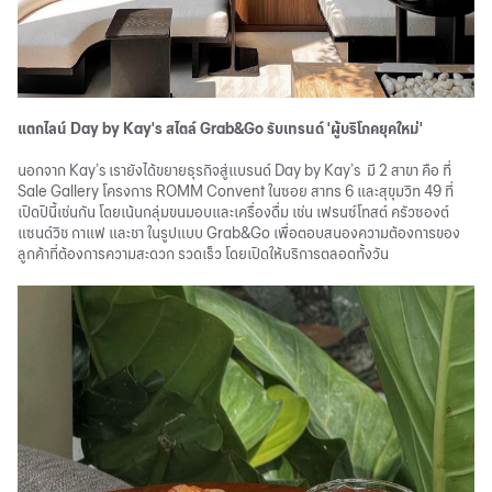
แตกไลน์ Day by Kay's สไตล์ Grab&Go รับเทรนด์ 'ผู้บริโภคยุคใหม่'
นอกจาก Kay’s เรายังได้ขยายธุรกิจสู่แบรนด์ Day by Kay’s มี 2 สาขา คือ ที่
Sale Gallery โครงการ ROMM Convent ในซอย สาทร 6 และสุขุมวิท 49 ที่
เปิดปีนี้เช่นกัน โดยเน้นกลุ่มขนมอบและเครื่องดื่ม เช่น เฟรนซ์โทสต์ ครัวซองต์
แซนด์วิช กาแฟ และชา ในรูปแบบ Grab&Go เพื่อตอบสนองความต้องการของ
ลูกค้าที่ต้องการความสะดวก รวดเร็ว โดยเปิดให้บริการตลอดทั้งวัน