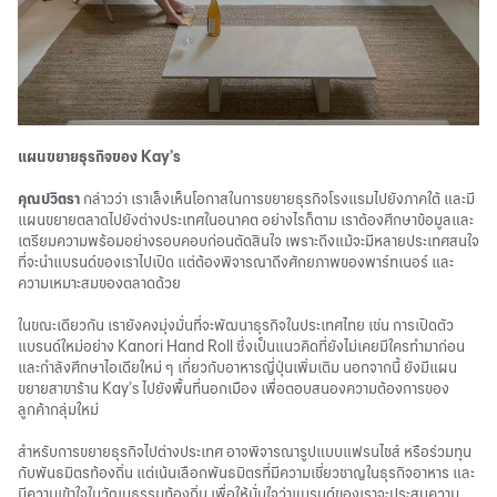
แผนขยายธุรกิจของ Kay’s
คุณปวิตรา
กล่าวว่า เราเล็งเห็นโอกาสในการขยายธุรกิจโรงแรมไปยังภาคใต้ และมี
แผนขยายตลาดไปยังต่างประเทศในอนาคต อย่างไรก็ตาม เราต้องศึกษาข้อมูลและ
เตรียมความพร้อมอย่างรอบคอบก่อนตัดสินใจ เพราะถึงแม้จะมีหลายประเทศสนใจ
ที่จะนำแบรนด์ของเราไปเปิด แต่ต้องพิจารณาถึงศักยภาพของพาร์ทเนอร์ และ
ความเหมาะสมของตลาดด้วย
ในขณะเดียวกัน เรายังคงมุ่งมั่นที่จะพัฒนาธุรกิจในประเทศไทย เช่น การเปิดตัว
แบรนด์ใหม่อย่าง Kanori Hand Roll ซึ่งเป็นแนวคิดที่ยังไม่เคยมีใครทำมาก่อน
และกำลังศึกษาไอเดียใหม่ ๆ เกี่ยวกับอาหารญี่ปุ่นเพิ่มเติม นอกจากนี้ ยังมีแผน
ขยายสาขาร้าน Kay’s ไปยังพื้นที่นอกเมือง เพื่อตอบสนองความต้องการของ
ลูกค้ากลุ่มใหม่
สำหรับการขยายธุรกิจไปต่างประเทศ อาจพิจารณารูปแบบแฟรนไชส์ หรือร่วมทุน
กับพันธมิตรท้องถิ่น แต่เน้นเลือกพันธมิตรที่มีความเชี่ยวชาญในธุรกิจอาหาร และ
มีความเข้าใจในวัฒนธรรมท้องถิ่น เพื่อให้มั่นใจว่าแบรนด์ของเราจะประสบความ