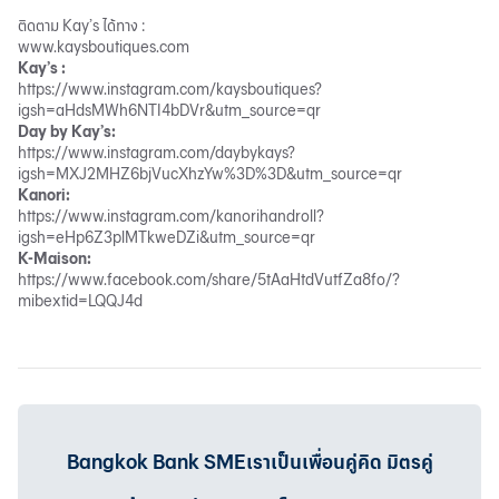
ติดตาม Kay’s ได้ทาง :
www.kaysboutiques.com
Kay’s :
https://www.instagram.com/kaysboutiques?
igsh=aHdsMWh6NTI4bDVr&utm_source=qr
Day by Kay’s:
https://www.instagram.com/daybykays?
igsh=MXJ2MHZ6bjVucXhzYw%3D%3D&utm_source=qr
Kanori:
https://www.instagram.com/kanorihandroll?
igsh=eHp6Z3plMTkweDZi&utm_source=qr
K-Maison:
https://www.facebook.com/share/5tAaHtdVutfZa8fo/?
mibextid=LQQJ4d
Bangkok Bank SMEเราเป็นเพื่อนคู่คิด มิตรคู่