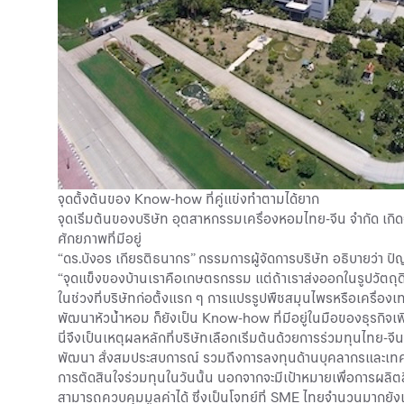
จุดตั้งต้นของ Know-how ที่คู่แข่งทำตามได้ยาก
จุดเริ่มต้นของบริษัท อุตสาหกรรมเครื่องหอมไทย-จีน จำกัด เกิ
ศักยภาพที่มีอยู่
“ดร.บังอร เกียรติธนากร” กรรมการผู้จัดการบริษัท อธิบายว่า ป
“จุดแข็งของบ้านเราคือเกษตรกรรม แต่ถ้าเราส่งออกในรูปวัตถุดิบ 
ในช่วงที่บริษัทก่อตั้งแรก ๆ การแปรรูปพืชสมุนไพรหรือเครื่อ
พัฒนาหัวน้ำหอม ก็ยังเป็น Know-how ที่มีอยู่ในมือของธุรกิจเพ
นี่จึงเป็นเหตุผลหลักที่บริษัทเลือกเริ่มต้นด้วยการร่วมทุนไทย-จ
พัฒนา สั่งสมประสบการณ์ รวมถึงการลงทุนด้านบุคลากรและเทคโ
การตัดสินใจร่วมทุนในวันนั้น นอกจากจะมีเป้าหมายเพื่อการผลิ
สามารถควบคุมมูลค่าได้ ซึ่งเป็นโจทย์ที่ SME ไทยจำนวนมากยังเ