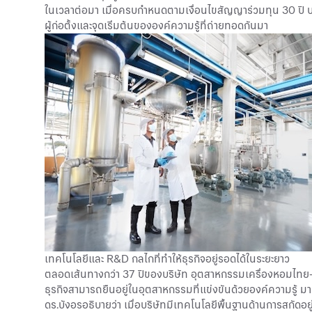
ในเวลาต่อมา เมื่อครบกำหนดตามเงื่อนไขสัญญาร่วมทุน 30 ปี บริษัท
ผู้ก่อตั้งและจุดเริ่มต้นขององค์ความรู้ที่ถ่ายทอดกันมา
เทคโนโลยีและ R&D กลไกที่ทำให้ธุรกิจอยู่รอดได้ในระยะยาว
ตลอดเส้นทางกว่า 37 ปีของบริษัท อุตสาหกรรมเครื่องหอมไทย-จีน
ธุรกิจสามารถยืนอยู่ในอุตสาหกรรมที่แข่งขันด้วยองค์ความรู้ ม
ดร.บังอรอธิบายว่า เมื่อบริษัทมีเทคโนโลยีพื้นฐานด้านการสกั