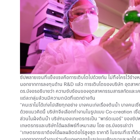
ซัปพลายเชนที่แข็งแรงคือการเติบโตไปด้วยกัน ไม่ทิ้งใครไว้ข้างห
นอกจากการลงทุนด้าน R&D แล้ว การเติบโตของบริษัท อุตสาหกรรมเคร
ดร.บังอรอธิบายว่า ความซับซ้อนของอุตสาหกรรมสารสกัดและเครื
แต่ละกลุ่มล้วนมีความถนัดที่แตกต่างกัน
“คนเราไม่ได้เก่งไปเสียทุกอย่าง บางคนเก่งเรื่องต้นน้ำ บางค
ด้วยแนวคิดนี้ บริษัทจึงเลือกทำงานในรูปแบบ Co-creation เชื
ส่วนในฝั่งต้นน้ำ บริษัทมองเกษตรกรเป็น “พาร์ตเนอร์” ของซัปพล
เกษตรกรและบริษัทได้ผลลัพธ์ที่เหมาะสม โดย ดร.บังอรเล่าว่า
“เกษตรกรเขาต้องได้ผลผลิตต่อไร่สูงสุด ราคาดี ในขณะที่เราก็ต
นอกจากการทำงานร่วมกับเกษตรกรในรูปแบบสัญญาและลูกไร่ บริ