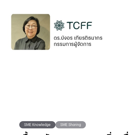
SME Knowledge
SME Sharing