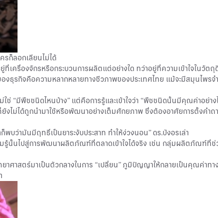
รก็ลอกเลียนไม่ได้
ู่ที่เครื่องจักรหรือกระบวนการผลิตแต่อย่างใด ทว่าอยู่ที่ความเข้าใจในวัตถุด
งของธุรกิจคือความหลากหลายทางชีวภาพของประเทศไทย แม้จะมีสมุนไพรจำน
 “มีพืชชนิดไหนบ้าง” แต่คือการรู้และเข้าใจว่า “พืชชนิดนั้นมีคุณค่าอย่าง
ที่ยังไม่ได้ถูกนำมาใช้หรือพัฒนาอย่างเต็มศักยภาพ ซึ่งต้องอาศัยการตั้งคำ
็พบว่ามันมีฤทธิ์เป็นยาระงับประสาท ทำให้ง่วงนอน” ดร.บังอรเล่า
มรู้นั้นไปสู่การพัฒนาผลิตภัณฑ์ที่ตลาดเข้าใจได้จริง เช่น กลุ่มผลิตภัณฑ์
ศาสตร์มาเป็นตัวกลางในการ “เปลี่ยน” ภูมิปัญญาให้กลายเป็นคุณค่าทางเศรษ
า