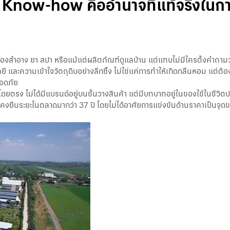
่อ Know-how คืออำนาจที่แท้จริงในก
เครื่องสำอาง ยา สปา หรือแม้แต่ผลิตภัณฑ์ดูแลบ้าน แต่แทบไม่มีใครตั้งคำถามว่
ยี และความเข้าใจวัตถุดิบอย่างลึกซึ้ง ไม่ใช่แค่การทำให้เกิดกลิ่นหอม แ
ลอดภัย
้บริโภคโดยตรง ไม่ได้มีแบรนด์อยู่บนชั้นวางสินค้า แต่มีบทบาทอยู่ในของใช้ในชี
และยังคงยืนระยะในตลาดมากว่า 37 ปี โดยไม่ได้อาศัยการแข่งขันด้านราคาเป็น