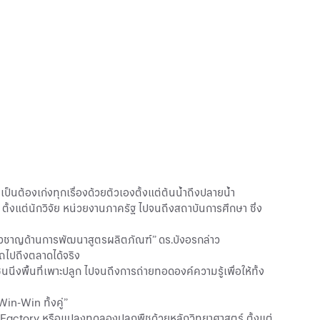
็นต้องเก่งทุกเรื่องด้วยตัวเองตั้งแต่ต้นน้ำถึงปลายน้ำ
งแต่นักวิจัย หน่วยงานภาครัฐ ไปจนถึงสถาบันการศึกษา ซึ่ง
่ยวชาญด้านการพัฒนาสูตรผลิตภัณฑ์” ดร.บังอรกล่าว
ถไปถึงตลาดได้จริง
่งพื้นที่เพาะปลูก ไปจนถึงการถ่ายทอดองค์ความรู้เพื่อให้ทั้ง
in-Win ทั้งคู่”
Factory หรือแปลงทดลองปลูกพืชด้วยหลักวิทยาศาสตร์ ตั้งแต่