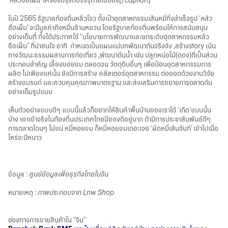
‘หลัวซือเฝิ่น’ เครื่องปรุงที่บรรจุภายในซอง[/caption]
ในปี 2565 รัฐบาลท้องถิ่นหลิ่วโจว ตั้งเป้าอุตสาหกรรมเส้นหมี่กึ่งสำเร็จรูป ‘
หลัว
ซือเฝิ่น
’ จะมีมูลค่าถึงหมื่นล้านหยวน โดยรัฐบาลท้องถิ่นพร้อมให้การสนับสนุน
อย่างเต็มที่ ทั้งได้ประกาศใช้ “นโยบายการพัฒนาและยกระดับอุตสาหกรรมหลัว
ซือเฝิ่น” ที่น่าสนใจ อาทิ กำหนดเป็นแผนแม่บทพัฒนากันจริงจัง ,สร้างstory เน้น
ทางวัฒนะธรรมผสานการท่อเที่ยว ,พัฒนาต้นน้ำ เช่น ปลูกหน่อไม้(ดอง)ที่เป็นส่วน
ประกอบสำคัญ เลี้ยงขอยขม ตลอดจน วัตถุดิบอื่นๆ เพื่อป้อนอุตสาหกรรมการ
ผลิต ไม่เพียงแค่นั้น ยังมีการสร้าง คลัสเตอร์อุตสาหกรรม ต่อยอดด้วยงานวิจัย
สร้างแบรนด์ และควบคุมคุณภาพมาตรฐาน และส่งเสริมการขยายการตลาดกัน
อย่างเต็มรูปแบบ
เห็นตัวอย่างแบบดีๆ แบบนี้แล้วก็อยากให้สินค้าพื้นบ้านของเราได้ ‘เกิด’แบบนั้น
บ้าง เอาเข้าจริงในท้องถิ่นประเทศไทยมีของดีอยู่มาก ถ้ามีการประชาสัมพันธ์ดีๆ
การตลาดโดนๆ ไม่แน่ หมี่หอยขม ก็หมี่หอยขมเถอะเจอ ‘ผัดหมี่เส้นจันท์’ เข้าไปเมื่อ
ไหร่จะมีหนาว
ข้อมูล :
ศูนย์ข้อมูลเพื่อธุรกิจไทยในจีน
หมายเหตุ :
ภาพประกอบจาก Lnw Shop
ช่องทางการขายสินค้าใน “จีน”