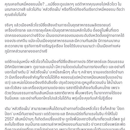
คุณเคยกินหมี่หอยขมมั้ย? ...แม้ชื่อจะดูแปลกๆ แต่ถ้าหากคุณเคยไปหลิ่วโจว ใน
มณฑลกวางสี แล้วไม่กิน ‘
หลัวซือเฝิ่น
’ หรือที่ไกด์ท้องถิ่นเรียกว่าหมี่หอยขม ถือว่า
คุณยังไปไม่ถึง
จริงๆ แล้วเมืองหลิ่วโจวมีชื่อเสียงด้านการเป็นอุตสาหกรรมผลิตรถยนต์
เครื่องจักรกล และการถลุงโลหะเป็นอุตสาหกรรมหลักในจีน ตั้งอยู่ในพื้นที่เขต
ปกครองตนเองกว่างซีจ้วง เป็นเขตปกครองตนเองระดับจังหวัดตั้งอยู่ทางภาคใต้
ของประเทศจีน แม้จะเป็นเมืองอุตสาหกรรมและมีความทันสมัย มีการคมนาคม
สะดวกสบาย ธุรกิจการค้าเจริญรุ่งเรือง โดยได้รับขนานนามว่า เป็นเมืองท่าแห่ง
ภูมิภาคส่วนกลางของกว่างซี
แต่อีกแง่มุมหนึ่ง หลิ่วโจวก็เป็นเมืองที่มีชื่อเสียงทางประวัติศาสตร์และวัฒนธรรม
มีทัศนียภาพเฉพาะ ภูเขาและแม่น้ำ มีความโดดเด่นในด้านการท่องเที่ยว และอย่างที่
บอกในข้างต้น มี ‘
หลัวซือเฝิ่น
’ บะหมี่รสเผ็ดๆ เค็ม ๆ คล้ายๆ ราเมงแต่รถจัดจ้านก
ว่า มีเครื่องเคียงสำคัญที่ขาดไม่ได้คือ หอยขม(แต่หน้าตาเหมือนหอยจุ๊บแจงบ้าน
เรา) และหน่อไม้ดองเจียงซีอันลือชื่อ ปรุงด้วยซุปกระดูหมูเคี่ยวจนข้น ใส่น้ำมันงา
และถั่วลิสง และเครื่องปรุงตามแต่จะชอบ รสชาติใกล้เคียงกับลิ้นคนไทย เพราะ
ด้วยวัฒนธรรมการกินเส้นหมี่และรสชาติอาหาร พื้นเพจริงๆ ก็มาจากทางใต้ของ
จีนนี่แหละ และอย่างที่บอกใครไปแล้วไม่ได้กิน พรุ่งนี้จะคุยกับเค้าไม่รู้เรื่อง
เดิม ‘
หลัวซือเฝิ่น
’ สามารถพบเห็นได้ตามข้างทางทั่วเมืองหลิ่วโจว ซึ่งก็คล้าย ‘ป๊อก
ป๊อก’ บะหมี่กันตายบ้านเรา แต่ด้วยกระแส อีคอมเมิร์ซที่มาแรงในจีน ทำให้ในปี
2557 เส้นหมี่บ้านๆ ก็เกิดดังเปรี้ยงปร้าง ถูกใจพี่น้องชาวจีนที่มาเที่ยวแล้วโพส รูป
ลงในโซเซียล จนเป็นกระแสตามล่าหาหมี่หอยขมกันมาแล้ว ข่าวคราวยิ่งแพร่สะพัด
ถึงความอร่อยที่กระจายไปอย่างรวด เพราะมีดาราจีนหลายคนไปกินแถมบางคนถึง