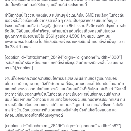
กับเป็นพรีเซนต์เตอร์ให้ด้วย จุดเปลี่ยนก็น่าจะประมาณนี้
ทำให้ทุกวันนี้ โรงงานผลิตเส้นบะหมี่บ้านๆ ซึ่งเดิมก็เป็น SME รายเล็กๆ ในท้องถิ่น
เมืองหลิ่วโจวเริ่มเติบโตจากธุรกิจเล็ก ๆ กลายเป็นอุตสาหกรรมขนาดใหญ่ มี
โรงงานผลิต(แบบกึ่งสำเร็จรูป)อยู่ประมาณ 85 โรงงาน ซึ่งมีการปรับปรุงเป็น ‘หลัว
ซือเฝิ่น’ให้เป็นแบบกึ่งสำเร็จรูป คล้ายมาม่า แต่เครื่องเคียงครบเก็บในซอง
สุญญากาศ มียอดขายปีใน 2561 สูงเกือบ 4,500 ล้านหยวน เฉพาะบน
แพลตฟอร์ม taobao ในปีที่แล้วมียอดจำหน่ายหลัวซือเฝิ่นแบบกึ่งสำเร็จรูป มาก
ถึง 28.4 ล้านซอง
[caption id="attachment_28494" align="alignnone" width="800"]
‘หลัวซือเฝิ่น’ หรือ หมี่หอยขม บะหมี่กึ่งสำเร็จรูป สินค้าของเมืองหลิ่วโจว มณฑล
กวางสี[/caption]
งานนี้ก็ต้องยกความดีความชอบให้การประชาสัมพันธ์ผ่านสื่อรัฐและการมอบ
นโยบายสนับสนุนภาคธุรกิจที่มีศักยภาพ ที่รับลูกตามกระแสได้ทันควัน โดยอาศัย
กลยุทธ์การตลาดออนไลน์และการค้าแบบอีคอมเมิร์ซที่เติบโตมากในจีน ทำให้บะหมี่
ข้างทางที่เป้นของกินพื้นบ้านในท้องถิ่น กลายเป็นอาหารขึ้นชื่อที่คนจีนให้ความ
นิยม ก็อย่างที่บอกไว้ข้างต้น แม้คนทางใต้ของจีนจะนิยมกินอาหารประเภทเส้น คน
ทางเหนือนิยมรับประทานแป้ง แต่ด้วยความเจริญในด้านการขนส่งที่รวดเร็วในจีน
การก้าวข้ามวัฒนธรรมการกิน อยากลองสิ่งใหม่ๆ บ้างก็ไม่ใช่เรื่องแปลก และ
อีคอมเมิร์ซมาตอบโจทย์ได้ตรงจุดพอดี
[caption id="attachment_28495" align="alignnone" width="582"]