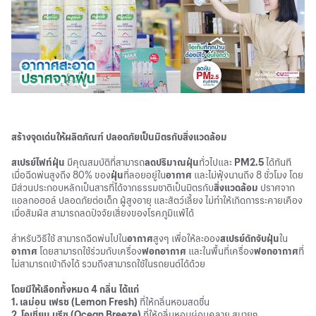
สร้างจุดเด่นให้ผลิตภัณฑ์ ปลอดภัยเป็นมิตรกับสิ่งแวดล้อม
สเปรย์ไฟท์ฝุ่น
มีคุณสมบัติที่สามารถ
ลดปริมาณฝุ่น
ทั่วไปและ
PM2.5
ได้ทันที
เมื่อฉีดพ่นสูงถึง 80% ของ
ฝุ่น
ที่ลอยอยู่ใน
อากาศ
และไม่ฟุ้งนานถึง 8 ชั่วโมง โดย
มีส่วนประกอบหลักเป็นสารที่ได้จากธรรมชาติเป็นมิตรกับ
สิ่งแวดล้อม
ปราศจาก
แอลกอฮอล์ ปลอดภัยต่อเด็ก ผู้สูงอายุ และสัตว์เลี้ยง ไม่ทำให้เกิดการระคายเคือง
เมื่อสัมผัส สามารถลดปัจจัยเสี่ยงของโรคภูมิแพ้ได้
สำหรับวิธีใช้ สามารถฉีดพ่นไปใน
อากาศ
สูงๆ เพื่อให้ละออง
สเปรย์ดักจับฝุ่น
ใน
อากาศ
โดยสามารถใช้ร่วมกับเครื่อง
ฟอกอากาศ
และในพื้นที่เครื่อง
ฟอกอากาศ
ที่
ไม่สามารถเข้าถึงได้ รวมถึงสามารถใช้ในรถยนต์ได้ด้วย
โดยมีให้เลือกทั้งหมด 4 กลิ่น ได้แก่
1. เลม่อน เฟรช (Lemon Fresh)
ที่ให้กลิ่นหอมสดชื่น
2. โอเชี่ยน บรีซ (Ocean Breeze)
ที่ให้กลิ่นหอมผ่อนคลาย สบายๆ