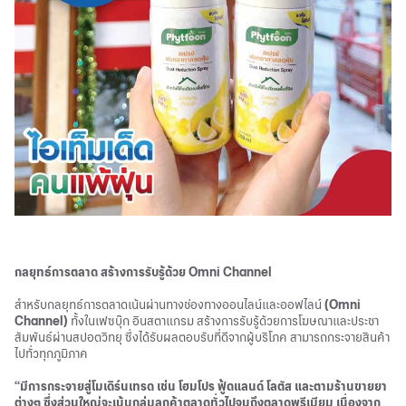
กลยุทธ์การตลาด สร้างการรับรู้ด้วย Omni Channel
สำหรับกลยุทธ์การตลาดเน้นผ่านทางช่องทางออนไลน์และออฟไลน์
(Omni
Channel)
ทั้งในเฟซบุ๊ก อินสตาแกรม สร้างการรับรู้ด้วยการโฆษณาและประชา
สัมพันธ์ผ่านสปอตวิทยุ ซึ่งได้รับผลตอบรับที่ดีจากผู้บริโภค สามารถกระจายสินค้า
ไปทั่วทุกภูมิภาค
“มีการกระจายสู่โมเดิร์นเทรด เช่น โฮมโปร ฟู้ดแลนด์ โลตัส และตามร้านขายยา
ต่างๆ ซึ่งส่วนใหญ่จะเน้นกลุ่มลูกค้าตลาดทั่วไปจนถึงตลาดพรีเมียม เนื่องจาก