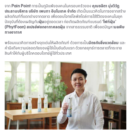
จาก
Pain Point
การเป็นภูมิแพ้ของคนในครอบครัวของ
คุณชลิตา มุ่งวิวัฏ
ประธานบริหาร บริษัท เพนทา อินโนเทค จำกัด
เกิดเป็นแนวคิดในการอยากสร้าง
ผลิตภัณฑ์ที่แตกต่างจากตลาด เพื่อตอบโจทย์ไลฟ์สไตล์การใช้ชีวิตของคนในยุค
ปัจจุบันที่ต้องเผชิญกับ
ฝุ่น
อยู่ตอดเวลา ก่อเกิดผลิตภัณฑ์แบรนด์
‘ไฟท์ฝุ่น’
(PhytFoon)
สเปรย์ฟอกอากาศลดฝุ่น
จากสารธรรมชาติ เพื่อลดปัญหา
มลพิษ
ทางอากาศ
พร้อมแนวคิดการสร้างจุดเด่นให้ผลิตภัณฑ์ ด้วยการเป็น
มิตรกับสิ่งแวดล้อม
และ
คำนึงถึงความปลอดภัยของผู้ใช้เป็นอันดับแรก ด้วยกลยุทธ์การตลาดที่กระจาย
สินค้าให้กับผู้บริโภคตอบโจทย์ผู้ใช้ทั่วประเทศ