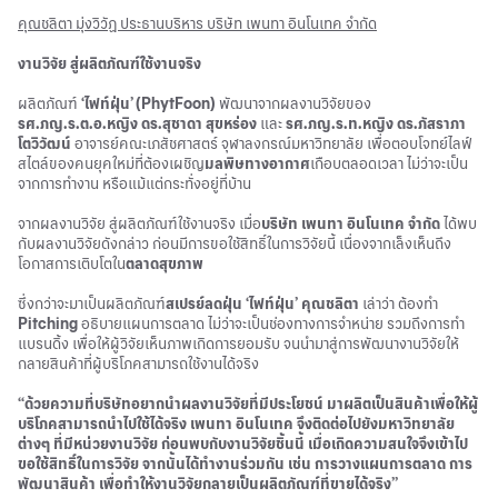
คุณชลิตา มุ่งวิวัฏ ประธานบริหาร บริษัท เพนทา อินโนเทค จำกัด
งานวิจัย สู่ผลิตภัณฑ์ใช้งานจริง
ผลิตภัณฑ์
‘ไฟท์ฝุ่น’ (PhytFoon)
พัฒนาจากผลงานวิจัยของ
รศ.ภญ.ร.ต.อ.หญิง ดร.สุชาดา สุขหร่อง
และ
รศ.ภญ.ร.ท.หญิง ดร.ภัสราภา
โตวิวัฒน์
อาจารย์คณะเภสัชศาสตร์ จุฬาลงกรณ์มหาวิทยาลัย เพื่อตอบโจทย์ไลฟ์
สไตล์ของคนยุคใหม่ที่ต้องเผชิญ
มลพิษทางอากาศ
เกือบตลอดเวลา ไม่ว่าจะเป็น
จากการทำงาน หรือแม้แต่กระทั่งอยู่ที่บ้าน
จากผลงานวิจัย สู่ผลิตภัณฑ์ใช้งานจริง เมื่อ
บริษัท เพนทา อินโนเทค จำกัด
ได้พบ
กับผลงานวิจัยดังกล่าว ก่อนมีการขอใช้สิทธิ์ในการวิจัยนี้ เนื่องจากเล็งเห็นถึง
โอกาสการเติบโตใน
ตลาดสุขภาพ
ซึ่งกว่าจะมาเป็นผลิตภัณฑ์
สเปรย์ลดฝุ่น
‘ไฟท์ฝุ่น’
คุณชลิตา
เล่าว่า ต้องทำ
Pitching
อธิบายแผนการตลาด ไม่ว่าจะเป็นช่องทางการจำหน่าย รวมถึงการทำ
แบรนดิ้ง เพื่อให้ผู้วิจัยเห็นภาพเกิดการยอมรับ จนนำมาสู่การพัฒนางานวิจัยให้
กลายสินค้าที่ผู้บริโภคสามารถใช้งานได้จริง
“ด้วยความที่บริษัทอยากนำผลงานวิจัยที่มีประโยชน์ มาผลิตเป็นสินค้าเพื่อให้ผู้
บริโภคสามารถนำไปใช้ได้จริง เพนทา อินโนเทค จึงติดต่อไปยังมหาวิทยาลัย
ต่างๆ ที่มีหน่วยงานวิจัย ก่อนพบกับงานวิจัยชิ้นนี้ เมื่อเกิดความสนใจจึงเข้าไป
ขอใช้สิทธิ์ในการวิจัย จากนั้นได้ทำงานร่วมกัน เช่น การวางแผนการตลาด การ
พัฒนาสินค้า เพื่อทำให้งานวิจัยกลายเป็นผลิตภัณฑ์ที่ขายได้จริง”