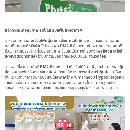
นวัตกรรมเพื่อสุขภาพ ลดปัญหามลพิษทางอากาศ
สำหรับผลิตภัณฑ์
สเปรย์ไฟท์ฝุ่น
มีการใช้
เทคโนโลยี
ทางเภสัชกรรมคิดค้นสาร
ผสมที่สามารถ
ดักจับฝุ่น
ทั่วไปและ
ฝุ่น PM2.5
ด้วยกลไกจำเพาะ จนได้สารผสมที่
เป็นสารจากธรรมชาติที่มีประสิทธิภาพ ซึ่งเกิดเป็นสารที่เรียกว่า
พอลิแซคคาไรด์
(Polysaccharide)
โดยมีความปลอดภัยต่อมนุษย์และ
สิ่งแวดล้อม
สารผสมนี้สามารถทำให้
PM2.5
เกาะรวมตัวกัน ซึ่งได้มีการพิสูจน์ลักษณะของ
ฝุ่น
ที่ตกลงมาสู่พื้นหลังการใช้สารฉีดพ่นด้วยกล้องจุลทรรศน์ พบว่า
ฝุ่น
มีขนาดใหญ่
ขึ้นและไม่สามารถลอยกลับขึ้นไปใน
อากาศ
ได้ ผ่านการทดสอบ
Hypoallergenic
Test
ซึ่งเป็นการทดสอบการระคายเคืองผิวหนัง และยังได้รับการพิสูจน์และ
รับรองประสิทธิภาพโดยนักวิจัยและผู้เชี่ยวชาญ จากจุฬาลงกรณ์มหาวิทยาลัย