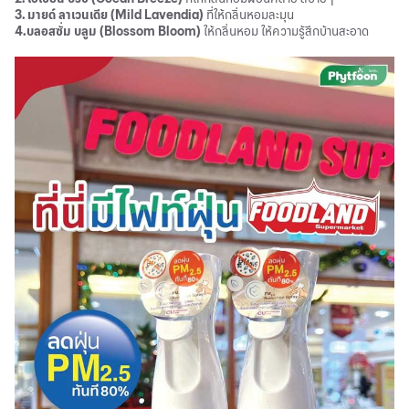
3. มายด์ ลาเวนเดีย (Mild Lavendia)
ที่ให้กลิ่นหอมละมุน
4.บลอสซั่ม บลูม (Blossom Bloom)
ให้กลิ่นหอม ให้ความรู้สึกบ้านสะอาด