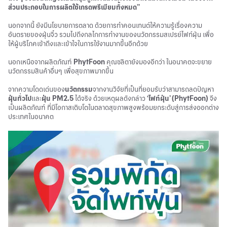
ส่วนประกอบในการผลิตใช้เกรดพรีเมียมทั้งหมด”
นอกจากนี้ ยังมีนโยบายการตลาด ด้วยการทำคอนเทนต์ให้ความรู้เรื่องความ
อันตรายของฝุ่นจิ๋ว รวมไปถึงกลไกการทำงานของนวัตกรรมสเปรย์ไฟท์ฝุ่น เพื่อ
ให้ผู้บริโภคเข้าถึงและเข้าใจในการใช้งานมากขึ้นอีกด้วย
นอกเหนือจากผลิตภัณฑ์
PhytFoon
คุณชลิตายังมองอีกว่า ในอนาคตจะขยาย
นวัตกรรมสินค้าอื่นๆ เพื่อสุขภาพมากขึ้น
จากความโดดเด่นของ
นวัตกรรม
จากงานวิจัยที่เป็นที่ยอมรับว่าสามารถลดปัญหา
ฝุ่นทั่วไป
และ
ฝุ่น PM2.5
ได้จริง ด้วยเหตุผลดังกล่าว
‘ไฟท์ฝุ่น’ (PhytFoon)
จึง
เป็นผลิตภัณฑ์ ที่มีโอกาสเติบโตในตลาดสุขภาพสูงพร้อมยกระดับสู่การส่งออกต่าง
ประเทศในอนาคต