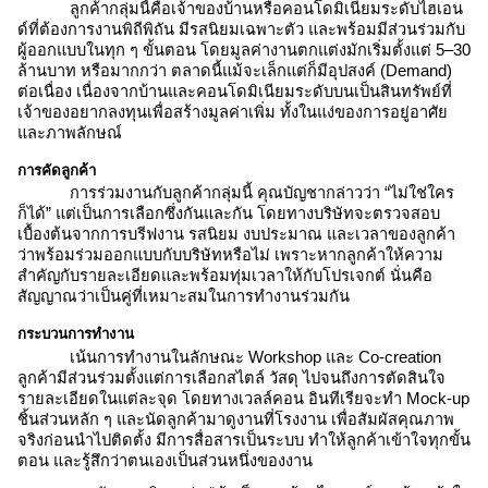
ลูกค้ากลุ่มนี้คือเจ้าของบ้านหรือคอนโดมิเนียมระดับไฮเอน
ด์ที่ต้องการงานพิถีพิถัน มีรสนิยมเฉพาะตัว และพร้อมมีส่วนร่วมกับ
ผู้ออกแบบในทุก ๆ ขั้นตอน โดยมูลค่างานตกแต่งมักเริ่มตั้งแต่ 5–30
ล้านบาท หรือมากกว่า ตลาดนี้แม้จะเล็กแต่ก็มีอุปสงค์ (Demand)
ต่อเนื่อง เนื่องจากบ้านและคอนโดมิเนียมระดับบนเป็นสินทรัพย์ที่
เจ้าของอยากลงทุนเพื่อสร้างมูลค่าเพิ่ม ทั้งในแง่ของการอยู่อาศัย
และภาพลักษณ์
การคัดลูกค้า
การร่วมงานกับลูกค้ากลุ่มนี้ คุณบัญชากล่าวว่า “ไม่ใช่ใคร
ก็ได้” แต่เป็นการเลือกซึ่งกันและกัน โดยทางบริษัทจะตรวจสอบ
เบื้องต้นจากการบรีฟงาน รสนิยม งบประมาณ และเวลาของลูกค้า
ว่าพร้อมร่วมออกแบบกับบริษัทหรือไม่ เพราะหากลูกค้าให้ความ
สำคัญกับรายละเอียดและพร้อมทุ่มเวลาให้กับโปรเจกต์ นั่นคือ
สัญญาณว่าเป็นคู่ที่เหมาะสมในการทำงานร่วมกัน
กระบวนการทำงาน
เน้นการทำงานในลักษณะ Workshop และ Co-creation
ลูกค้ามีส่วนร่วมตั้งแต่การเลือกสไตล์ วัสดุ ไปจนถึงการตัดสินใจ
รายละเอียดในแต่ละจุด โดยทางเวลล์คอน อินทีเรียจะทำ Mock-up
ชิ้นส่วนหลัก ๆ และนัดลูกค้ามาดูงานที่โรงงาน เพื่อสัมผัสคุณภาพ
จริงก่อนนำไปติดตั้ง มีการสื่อสารเป็นระบบ ทำให้ลูกค้าเข้าใจทุกขั้น
ตอน และรู้สึกว่าตนเองเป็นส่วนหนึ่งของงาน