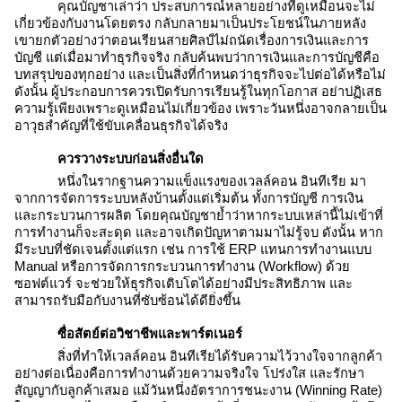
คุณบัญชาเล่าว่า ประสบการณ์หลายอย่างที่ดูเหมือนจะไม่
เกี่ยวข้องกับงานโดยตรง กลับกลายมาเป็นประโยชน์ในภายหลัง
เขายกตัวอย่างว่าตอนเรียนสายศิลป์ไม่ถนัดเรื่องการเงินและการ
บัญชี แต่เมื่อมาทำธุรกิจจริง กลับค้นพบว่าการเงินและการบัญชีคือ
บทสรุปของทุกอย่าง และเป็นสิ่งที่กำหนดว่าธุรกิจจะไปต่อได้หรือไม่
ดังนั้น ผู้ประกอบการควรเปิดรับการเรียนรู้ในทุกโอกาส อย่าปฏิเสธ
ความรู้เพียงเพราะดูเหมือนไม่เกี่ยวข้อง เพราะวันหนึ่งอาจกลายเป็น
อาวุธสำคัญที่ใช้ขับเคลื่อนธุรกิจได้จริง
ควรวางระบบก่อนสิ่งอื่นใด
หนึ่งในรากฐานความแข็งแรงของเวลล์คอน อินทีเรีย มา
จากการจัดการระบบหลังบ้านตั้งแต่เริ่มต้น ทั้งการบัญชี การเงิน
และกระบวนการผลิต โดยคุณบัญชาย้ำว่าหากระบบเหล่านี้ไม่เข้าที่
การทำงานก็จะสะดุด และอาจเกิดปัญหาตามมาไม่รู้จบ ดังนั้น หาก
มีระบบที่ชัดเจนตั้งแต่แรก เช่น การใช้ ERP แทนการทำงานแบบ
Manual หรือการจัดการกระบวนการทำงาน (Workflow) ด้วย
ซอฟต์แวร์ จะช่วยให้ธุรกิจเติบโตได้อย่างมีประสิทธิภาพ และ
สามารถรับมือกับงานที่ซับซ้อนได้ดียิ่งขึ้น
ซื่อสัตย์ต่อวิชาชีพและพาร์ตเนอร์
สิ่งที่ทำให้เวลล์คอน อินทีเรียได้รับความไว้วางใจจากลูกค้า
อย่างต่อเนื่องคือการทำงานด้วยความจริงใจ โปร่งใส และรักษา
สัญญากับลูกค้าเสมอ แม้วันหนึ่งอัตราการชนะงาน (Winning Rate)