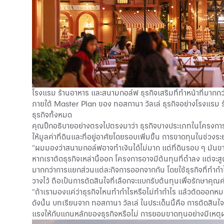
โรงแรม ร้านอาหาร และสนามกอล์ฟ ธุรกิจเสริมที่ทำหน้าที่มากกว่
ภายใต้ Master Plan ของ ทอสกานา วัลเล่ ธุรกิจอย่างโรงแรม ร้
ธุรกิจทั้งหมด
คุณปิ๊กอธิบายอย่างตรงไปตรงมาว่า ธุรกิจบางประเภทในโครงการอาจไ
ให้มูลค่าที่ดินและที่อยู่อาศัยโดยรอบเพิ่มขึ้น การขาดทุนในช่วงระย
“ผมมองว่าสนามกอล์ฟอาจทำเงินได้ไม่มาก แต่ที่ดินรอบ ๆ มันขายไ
หากเราตัดธุรกิจเหล่านี้ออก โครงการอาจมีต้นทุนที่ต่ำลง แต่จ
มากกว่าการแยกส่วนแต่ละกิจการออกจากกัน โดยใช้ธุรกิจที่ทำกำ
วางไว้ ถือเป็นการตัดสินใจที่เลือกจะแบกรับต้นทุนเพื่อรักษาคุณค
“ถ้าเรามองแค่ว่าธุรกิจไหนทำกำไรหรือไม่ทำกำไร แล้วตัดออกหมด ส
ดังนั้น บทเรียนจาก ทอสกานา วัลเล่ ในประเด็นนี้คือ การตัดสินใ
แรงให้กับแกนหลักของธุรกิจหรือไม่ การยอมขาดทุนอย่างมีเหตุผล อ