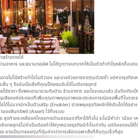
าสร้างรายได้
านอาหาร และสนามกอล์ฟ ไม่ได้ถูกวางบทบาทให้เป็นตัวทำกำไรหลักตั้งแต่แรก
ม่ได้สร้างกำไรในตัวเอง และบางช่วงอาจขาดทุนด้วยซ้ำ แต่หากธุรกิจเหล่านั้
ะสั้น ๆ จึงนับเป็นสิ่งที่คุณปิ๊กยอมรับได้ในเชิงกลยุทธ์
ด้ราคา ซึ่งพอเอามารวมกับบ้าน ร้านอาหาร และโรงแรมแล้ว มันจึงเกิดเป็น 
ะสูญเสียองค์ประกอบที่เพิ่มคุณภาพคุณภาพและประสบการณ์ของพื้นที่ในระยะย
ไรได้ไม่มากนักเป็นตัวเสริม (Enabler) ช่วยพยุงธุรกิจหลักให้เติบโตได้อ
่าของสินทรัพย์ (Asset) ไว้ทั้งระบบ
ุดท้ายจะเหลือแค่โครงการบ้านธรรมดาที่หาได้ทั่วไป จะไม่มีคำว่า ‘เมือง’ เ
จเชิงกลยุทธ์ไม่จำเป็นต้องทำให้ทุกหน่วยธุรกิจมีกำไรเท่ากัน แต่ต้องตอบให้
าจเป็นการลงทุนที่คุ้มค่ากว่าการเลือกเฉพาะสิ่งที่คืนทุนเร็วที่สุด