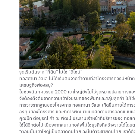
จุดเริ่มต้นจาก “ที่ดิน” ไม่ใช่ “ดีไซน์”
ทอสกานา วัลเล่ ไม่ได้เริ่มต้นจากคำถามที่ว่าโครงการควรมีหน้าต
เศรษฐกิจฟองสบู่?
ในช่วงต้นทศวรรษ 2000 เขาใหญ่ยังไม่ใช่จุดหมายปลายทางของนักท่
จึงต้องตั้งต้นจากความเข้าใจบริบทของพื้นที่และกลุ่มลูกค้า ไม่ใ
การวางรากฐานของโครงการ ทอสกานา วัลเล่ เกิดขึ้นภายใต้การต
ลงทุนของโครงการ ขณะที่การพัฒนาแนวคิดด้านการออกแบบและการใช
คุณปิ๊ก ต่อบูรณ์ คำ ณ พัฒน์ ประธานเจ้าหน้าที่บริหารของ ท
ใช้ได้อีกต่อไป เนื่องจากสนามกอล์ฟไม่ใช่ธุรกิจที่สร้างรายได้โ
“ตอนนั้นเขาใหญ่เป็นตลาดคนไทย ฉะนั้นถ้าจะขายคนไทย เราก็ต้องค