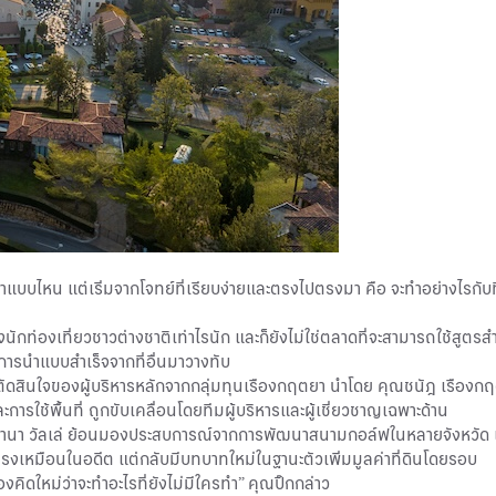
าแบบไหน แต่เริ่มจากโจทย์ที่เรียบง่ายและตรงไปตรงมา คือ จะทำอย่างไรกับที
องเที่ยวชาวต่างชาติเท่าไรนัก และก็ยังไม่ใช่ตลาดที่จะสามารถใช้สูตรสำเร
ช่การนำแบบสำเร็จจากที่อื่นมาวางทับ
ัดสินใจของผู้บริหารหลักจากกลุ่มทุนเรืองกฤตยา นำโดย คุณชนัฎ เรืองกฤต
้พื้นที่ ถูกขับเคลื่อนโดยทีมผู้บริหารและผู้เชี่ยวชาญเฉพาะด้าน
อสกานา วัลเล่ ย้อนมองประสบการณ์จากการพัฒนาสนามกอล์ฟในหลายจังหวัด แ
ดยตรงเหมือนในอดีต แต่กลับมีบทบาทใหม่ในฐานะตัวเพิ่มมูลค่าที่ดินโดยรอบ
ิดใหม่ว่าจะทำอะไรที่ยังไม่มีใครทำ” คุณปิ๊กกล่าว