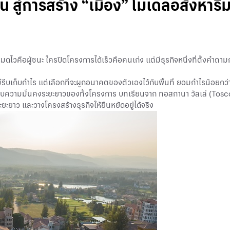
 สู่การสร้าง “เมือง” โมเดลอสังหาริม
ดไวคือผู้ชนะ ใครปิดโครงการได้เร็วคือคนเก่ง แต่มีธุรกิจหนึ่งที่ตั้งคำถาม
่รีบเก็บกำไร แต่เลือกที่จะผูกอนาคตของตัวเองไว้กับพื้นที่ ยอมกำไรน้อยกว่า
ลกกับความมั่นคงระยะยาวของทั้งโครงการ บทเรียนจาก ทอสกานา วัลเล่ (Toscan
ะยะยาว และวางโครงสร้างธุรกิจให้ยืนหยัดอยู่ได้จริง