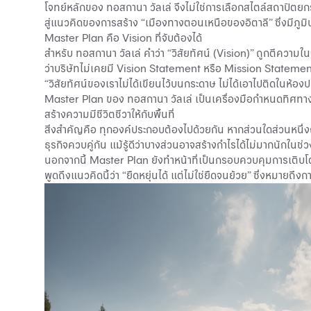
โจทย์หลักของ ทอสกานา วัลเล่ จึงไม่ใช่การเลือกสไตล์สถาปัตย
สู่แนวคิดของการสร้าง “เมืองทางตอนเหนือของอิตาลี” ซึ่งมีภูมิ
Master Plan คือ Vision ที่จับต้องได้
สำหรับ ทอสกานา วัลเล่ คำว่า “วิสัยทัศน์ (Vision)” ถูกตีความในฐ
ว่าบริษัทไม่เคยมี Vision Statement หรือ Mission Statement ใ
“วิสัยทัศน์ของเราไม่ได้เขียนไว้บนกระดาษ ไม่ได้เอาไปติดในห้อ
Master Plan ของ ทอสกานา วัลเล่ เป็นเครื่องมือกำหนดทิศทางข
สร้างความมีชีวิตชีวาให้กับพื้นที่
สิ่งสำคัญคือ ทุกองค์ประกอบต้องไปด้วยกัน หากส่วนใดส่วนหนึ่
ธุรกิจควบคู่กัน แม้รู้ดีว่าบางส่วนอาจสร้างกำไรได้ไม่มากนักในช
นอกจากนี้ Master Plan ยังทำหน้าที่เป็นกรอบควบคุมการเติบโต
พูดถึงแนวคิดนี้ว่า “ยืดหยุ่นได้ แต่ไม่ใช่ยืดจนย้วย” ซึ่งหมาย