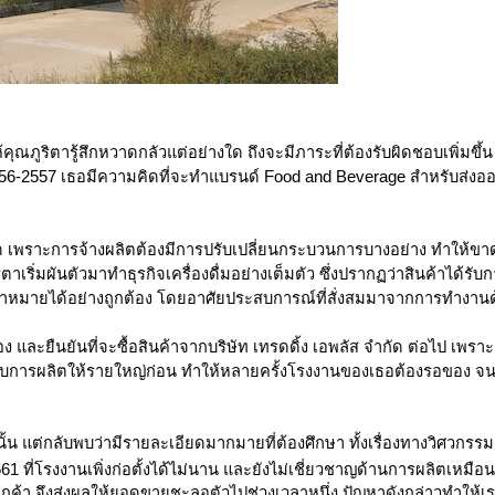
้คุณภูริตารู้สึกหวาดกลัวแต่อย่างใด ถึงจะมีภาระที่ต้องรับผิดชอบเพิ่มขึ้
2556-2557 เธอมีความคิดที่จะทำแบรนด์ Food and Beverage สำหรับส่งออก
ี่คิด เพราะการจ้างผลิตต้องมีการปรับเปลี่ยนกระบวนการบางอย่าง ทำใ
ูริตาเริ่มผันตัวมาทำธุรกิจเครื่องดื่มอย่างเต็มตัว ซึ่งปรากฏว่าสินค้า
าเป้าหมายได้อย่างถูกต้อง โดยอาศัยประสบการณ์ที่สั่งสมมาจากการทำงาน
 และยืนยันที่จะซื้อสินค้าจากบริษัท เทรดดิ้ง เอพลัส จำกัด ต่อไป เพราะ
ปกับการผลิตให้รายใหญ่ก่อน ทำให้หลายครั้งโรงงานของเธอต้องรอของ จนเส
น แต่กลับพบว่ามีรายละเอียดมากมายที่ต้องศึกษา ทั้งเรื่องทางวิศวกรรม
1 ที่โรงงานเพิ่งก่อตั้งได้ไม่นาน
และยังไม่เชี่ยวชาญด้านการผลิตเหมือนใน
กค้า จึงส่งผลให้ยอดขายชะลอตัวไปช่วงเวลาหนึ่ง ปัญหาดังกล่าวทำให้เรา