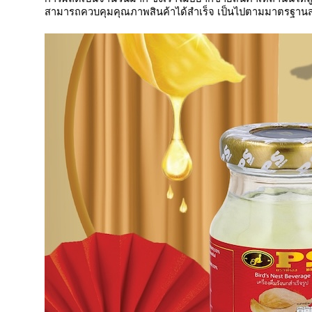
สามารถควบคุมคุณภาพสินค้าได้สำเร็จ เป็นไปตามมาตรฐานสา