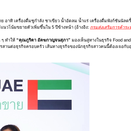
 อาทิ เครื่องดื่มชูกำลัง ชาเขียว น้ำอัดลม น้ำแร่ เครื่องดื่มฟังก์ชันนัล
ีแนวโน้มขยายตัวเพิ่มขึ้นใน 5 ปีข้างหน้า (อ้างอิง:
กรมส่งเสริมการค้าระ
น ๆ ทำให้
“คุณภูริตา อัคฆกาญจนสุภา”
มองเห็นลู่ทางในธุรกิจ Food and
ารสานต่อธุรกิจครอบครัว เส้นทางธุรกิจของนักธุรกิจสาวคนนี้ต้องเจอกั