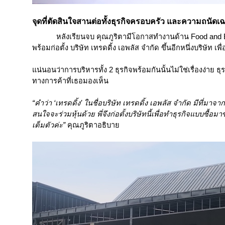
จุดที่ตัดสินใจสานต่อทั้งธุรกิจครอบครัว และความถนัดเ
หลังเรียนจบ คุณภูริตามีโอกาสทำงานด้าน Food and B
พร้อมก่อตั้ง บริษัท เทรดดิ้ง เอพลัส จำกัด ขึ้นอีกหนึ่งบริษั
แน่นอนว่าการบริหารทั้ง 2 ธุรกิจพร้อมกันนั้นไม่ใช่เรื่องง่าย ธ
ทางการค้าที่เธอมองเห็น
“คำว่า ‘เทรดดิ้ง’ ในชื่อบริษัท เทรดดิ้ง เอพลัส จำกัด มีท
สนใจจะร่วมหุ้นด้วย พี่จึงก่อตั้งบริษัทนี้เพื่อทำธุรกิจแบบซื
เต็มตัวค่ะ”
คุณภูริตาอธิบาย