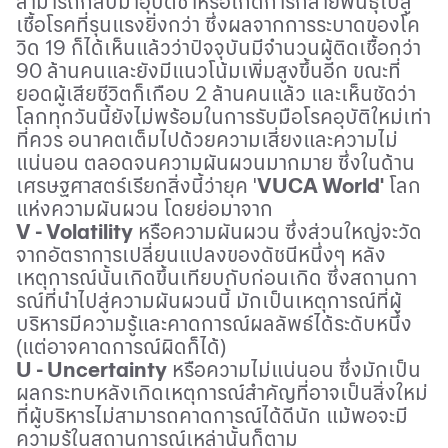
สามารถกลับมาอุบัติซ้ำหรือเกิดการกลายพันธุ์ไปสู่
เชื้อโรคที่รุนแรงยิ่งกว่า ซึ่งผลจากการระบาดของโค
วิด 19 ก็ได้เห็นแล้วว่าปัจจุบันมีจำนวนผู้ติดเชื้อกว่า
90 ล้านคนและยังมีแนวโน้มเพิ่มสูงขึ้นอีก ขณะที่
ยอดผู้เสียชีวิตก็เกือบ 2 ล้านคนแล้ว และเห็นชัดว่า
โลกทุกวันนี้ยังไม่พร้อมในการรับมือโรคอุบัติใหม่เท่า
ที่ควร อนาคตเต็มไปด้วยความเสี่ยงและความไม่
แน่นอน ตลอดจนความผันผวนมากมาย ซึ่งในด้าน
เศรษฐศาสตร์เรียกสิ่งนี้ว่ายุค '
VUCA World'
โลก
แห่งความผันผวน โดยย่อมาจาก
V
-
Volatility
หรือความผันผวน ซึ่งส่วนใหญ่จะวัด
จากอัตราการเปลี่ยนแปลงของดัชนีหนึ่งๆ หลัง
เหตุการณ์นั้นเกิดขึ้นเทียบกับก่อนเกิด ซึ่งสถานกา
รณ์ที่นําไปสู่ความผันผวนนี้ มักเป็นเหตุการณ์ที่ผู้
บริหารมีความรู้และคาดการณ์ผลลัพธ์ได้ระดับหนึ่ง
(แต่อาจคาดการณ์ผิดก็ได้)
U
-
Uncertainty
หรือความไม่แน่นอน ซึ่งมักเป็น
ผลกระทบหลังเกิดเหตุการณ์สําคัญที่อาจเป็นสิ่งใหม่
ที่ผู้บริหารไม่สามารถคาดการณ์ได้ดีนัก แม้พอจะมี
ความรู้ในสถานการณ์เหล่านั้นก็ตาม