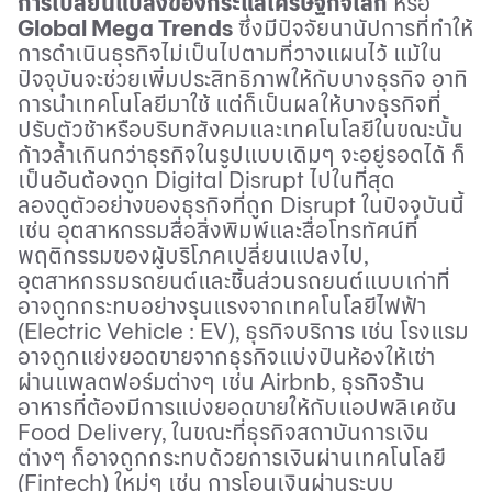
การเปลี่ยนแปลงของกระแสเศรษฐกิจโลก
หรือ
Global Mega Trends
ซึ่งมีปัจจัยนานัปการที่ทําให้
การดําเนินธุรกิจไม่เป็นไปตามที่วางแผนไว้ แม้ใน
ปัจจุบันจะช่วยเพิ่มประสิทธิภาพให้กับบางธุรกิจ อาทิ
การนำเทคโนโลยีมาใช้ แต่ก็เป็นผลให้บางธุรกิจที่
ปรับตัวช้าหรือบริบทสังคมและเทคโนโลยีในขณะนั้น
ก้าวล้ำเกินกว่าธุรกิจในรูปแบบเดิมๆ จะอยู่รอดได้ ก็
เป็นอันต้องถูก
Digital Disrupt
ไปในที่สุด
ลองดูตัวอย่างของธุรกิจที่ถูก
Disrupt
ในปัจจุบันนี้
เช่น อุตสาหกรรมสื่อสิ่งพิมพ์และสื่อโทรทัศน์ที่
พฤติกรรมของผู้บริโภคเปลี่ยนแปลงไป,
อุตสาหกรรมรถยนต์และชิ้นส่วนรถยนต์แบบเก่าที่
อาจถูกกระทบอย่างรุนแรงจากเทคโนโลยีไฟฟ้า
(
Electric Vehicle : EV)
, ธุรกิจบริการ เช่น โรงแรม
อาจถูกแย่งยอดขายจากธุรกิจแบ่งปันห้องให้เช่า
ผ่านแพลตฟอร์มต่างๆ เช่น
Airbnb,
ธุรกิจร้าน
อาหารที่ต้องมีการแบ่งยอดขายให้กับแอปพลิเคชัน
Food Delivery,
ในขณะที่ธุรกิจสถาบันการเงิน
ต่างๆ ก็อาจถูกกระทบด้วยการเงินผ่านเทคโนโลยี
(
Fintech)
ใหม่ๆ เช่น การโอนเงินผ่านระบบ