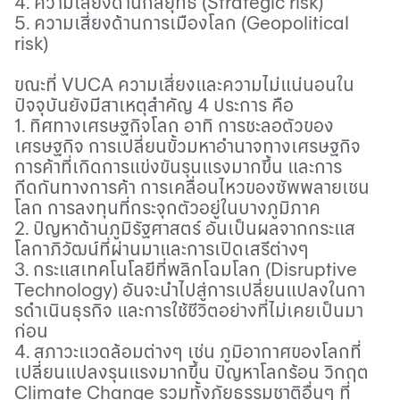
4. ความเสี่ยงด้านกลยุทธ์ (
Strategic risk)
5. ความเสี่ยงด้านการเมืองโลก (
Geopolitical
risk)
ขณะที่
VUCA
ความเสี่ยงและความไม่แน่นอนใน
ปัจจุบันยังมีสาเหตุสําคัญ
4
ประการ คือ
1.
ทิศทางเศรษฐกิจโลก อาทิ การชะลอตัวของ
เศรษฐกิจ การเปลี่ยนขั้วมหาอำนาจทางเศรษฐกิจ
การค้าที่เกิดการแข่งขันรุนแรงมากขึ้น และการ
กีดกันทางการค้า การเคลื่อนไหวของซัพพลายเชน
โลก การลงทุนที่กระจุกตัวอยู่ในบางภูมิภาค
2.
ปัญหาด้านภูมิรัฐศาสตร์ อันเป็นผลจากกระแส
โลกาภิวัฒน์ที่ผ่านมาและการเปิดเสรีต่างๆ
3.
กระแสเทคโนโลยีที่พลิกโฉมโลก (
Disruptive
Technology)
อันจะนําไปสู่การเปลี่ยนแปลงในกา
รดําเนินธุรกิจ และการใช้ชีวิตอย่างที่ไม่เคยเป็นมา
ก่อน
4.
สภาวะแวดล้อมต่างๆ เช่น ภูมิอากาศของโลกที่
เปลี่ยนแปลงรุนแรงมากขึ้น ปัญหาโลกร้อน วิกฤต
Climate Change
รวมทั้งภัยธรรมชาติอื่นๆ ที่