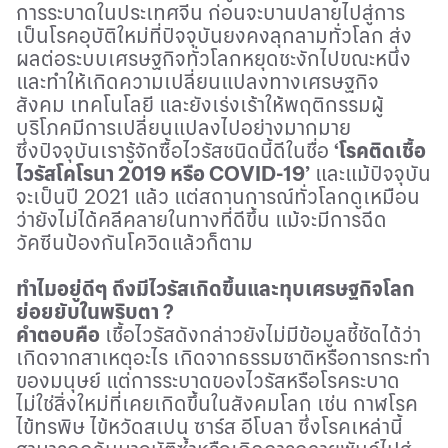
การระบาดในประเทศจีน ก่อนจะบานปลายไปสู่การ
เป็นโรคอุบัติใหม่ที่ปัจจุบันยงคงลุกลามทั่วโลก ส่ง
ผลต่อระบบเศรษฐกิจทั่วโลกหยุดชะงักไปขณะหนึ่ง
และทำให้เกิดความเปลี่ยนแปลงทางเศรษฐกิจ
สังคม เทคโนโลยี และยังเร่งเร้าให้พฤติกรรมผู้
บริโภคมีการเปลี่ยนแปลงไปอย่างมากมาย
ซึ่งปัจจุบันเรารู้จักซื้อไวรัสชนิดนี้ดีในชื่อ
‘
โรคติดเชื้อ
ไวรัสโคโรนา 2019 หรือ
COVID-
19
’
และแม้ปัจจุบัน
จะเป็นปี 2021 แล้ว แต่สถานการณ์ทั่วโลกดูเหมือน
ว่ายังไม่ได้คลีคลายในทางที่ดีขึ้น แม้จะมีการฉีด
วัคซีนป้องกันโควิดแล้วก็ตาม
ทำไมอยู่ดีๆ ถึงมีไวรัสเกิดขึ้นและทุบเศรษฐกิจโลก
ย่อยยับในพริบตา ?
คำตอบคือ
เชื้อไวรัสดังกล่าวยังไม่มีข้อมูลชี้ชัดได้ว่า
เกิดจากสาเหตุอะไร เกิดจากธรรมชาติหรือการกระทำ
ของมนุษย์ แต่การระบาดของไวรัสหรือโรคระบาด
ไม่ใช่สิ่งใหม่ที่เคยเกิดขึ้นในสังคมโลก เช่น กาฬโรค
ไข้ทรพิษ ไข้หวัดสเปน ซาร์ส อีโบลา ซึ่งโรคเหล่านี้