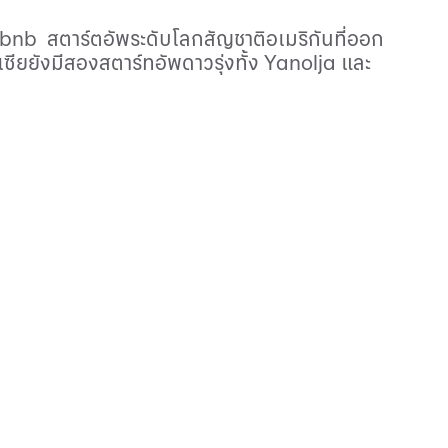
rbnb
สตาร์ตอัพระดับโลกสัญชาติอเมริกันที่ออก
อเซียยังมีสองสตาร์ทอัพดาวรุ่งทั้ง
Yanolja
และ