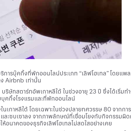
ให้บริการบุ๊คกิ้งที่พักออนไลน์ประเภท “เลิฟโฮเทล” โดยแ
่าง
Airbnb
เท่านั้น
a
บริษัทสตาร์ทอัพเกาหลีใต้ ในช่วงอายุ 23 ปี ซึ่งได้เริ
ุคกิ้งโรงแรมและที่พักออนไลน์
งสูงในเกาหลีใต้ โดยเฉพาะในช่วงปลายทศวรรษ
80
จากการท
ระทบและซบเซาลง จากภาพลักษณ์ที่เชื่อมโยงกับกิจกรรมผิ
ให้อนาคตของธุรกิจเลิฟโฮเทลไม่สดใสอย่างเคย