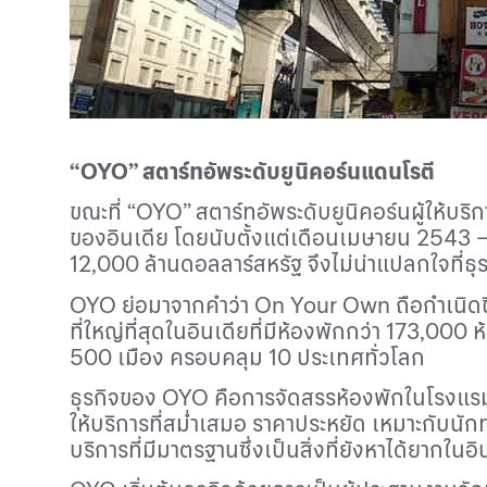
“
OYO
” สตาร์ทอัพระดับยูนิคอร์นแดนโรตี
ขณะที่ “
OYO
” สตาร์ทอัพระดับยูนิคอร์นผู้ให้บ
ของอินเดีย โดยนับตั้งแต่เดือนเมษายน
2543
12,000
ล้านดอลลาร์สหรัฐ จึงไม่น่าแปลกใจที่ธ
OYO
ย่อมาจากคำว่า
On Your Own
ถือกำเนิด
ที่ใหญ่ที่สุดในอินเดียที่มีห้องพักกว่า
173,000
ห
500
เมือง ครอบคลุม
10
ประเทศทั่วโลก
ธุรกิจของ
OYO
คือการจัดสรรห้องพักในโรงแร
ให้บริการที่สม่ำเสมอ ราคาประหยัด เหมาะกับนั
บริการที่มีมาตรฐานซึ่งเป็นสิ่งที่ยังหาได้ยากใน