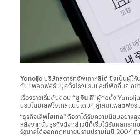
Yanolja
บริษัทสตาร์ทอัพเกาหลีใต้ ซึ่งเป็นผู้
กับแพลตฟอร์มบุคกิ้งโรงแรมและที่พักอื่นๆ อย
เรื่องราวเริ่มต้นตอน
“ซู จิน ลี
” ผู้ก่อตั้ง
Yanolj
ปรับโฉมเลฟโอเทลแบบเดิมๆ สู่เส้นแพลตฟอร์มบ
“ธุรกิจเลิฟโฮเทล” ถือว่าได้รับความนิยมอย่า
หลังจากนั้นธุรกิจดังกล่าวนี้ก็เริ่มได้รับผลก
รัฐบาลได้ออกกฎหมายปราบปรามในปี
2004
ทำ