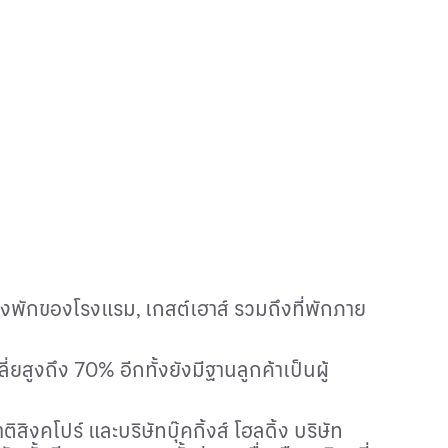
ห้องพักของโรงแรม
,
เกสต์เฮาส์ รวมถึงที่พักภาย
ี่ยสูงถึง
70
% อีกทั้งยังมีฐานลูกค้าเป็นผู้
งคโปร์ และบริษัทบุ๊คกิ้งส์ โฮลดิ้ง บริษัท