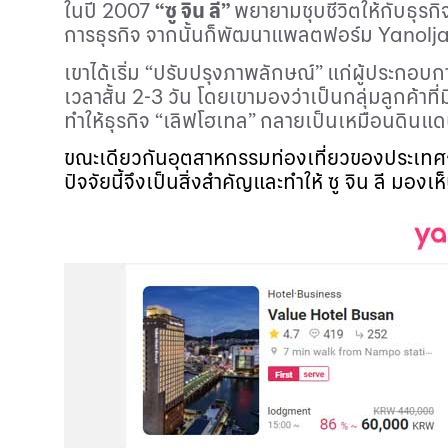
ในปี
2007
“ซู จิน ลี”
พยายามชุบชีวิตให้กับธุรก
การธุรกิจ จากนั้นก็พัฒนาแพลตฟอร์ม
Yanolj
เขาได้เริ่ม “ปรับปรุงภาพลักษณ์” แก่ผู้ประกอบก
เวลาสั้น
2
-
3
วัน โดยเขามองว่าเป็นกลุ่มลูกค้าท
ทำให้ธุรกิจ “เลิฟโฮเทล” กลายเป็นเหมือนดินแด
ขณะเดียวกันอุตสาหกรรมท่องเที่ยวของประเทศก็เ
ปัจจัยนี้จึงเป็นสิ่งสำคัญและทำให้ ซู จิน ลี มอ