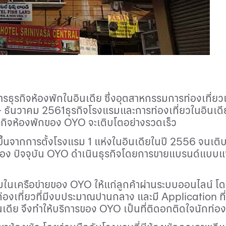
ริการธุรกิจห้องพักในอินเดีย ซึ่งอุตสาหกรรมการท่องเที
– ธันวาคม
2561
ธุรกิจโรงแรมและการท่องเที่ยวในอินเดี
ุรกิจห้องพักของ
OYO
จะเติบโตอย่างรวดเร็ว
ขึ้นจากการตั้งโรงแรม
1
แห่งในอินเดียในปี
2556
จนเติบ
้อง ปัจจุบัน
OYO
ดำเนินธุรกิจโดยการขายแบรนด์แบบแฟรน
มในเครือข่ายของ
OYO
ให้แก่ลูกค้าผ่านระบบออนไลน์ 
กท่องเที่ยวที่มีงบประมาณปานกลาง และมี
Application
ท
อินเดีย จึงทำให้บริการของ
OYO
เป็นที่ติดอกติดใจนักท่องเ