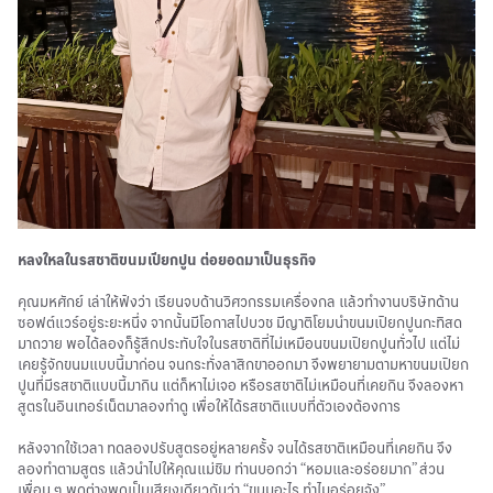
หลงใหลในรสชาติขนมเปียกปูน ต่อยอดมาเป็นธุรกิจ
คุณมหศักย์ เล่าให้ฟังว่า เรียนจบด้านวิศวกรรมเครื่องกล แล้วทำงานบริษัทด้าน
ซอฟต์แวร์อยู่ระยะหนึ่ง จากนั้นมีโอกาสไปบวช มีญาติโยมนำขนมเปียกปูนกะทิสด
มาถวาย พอได้ลองก็รู้สึกประทับใจในรสชาติที่ไม่เหมือนขนมเปียกปูนทั่วไป แต่ไม่
เคยรู้จักขนมแบบนี้มาก่อน จนกระทั่งลาสิกขาออกมา จึงพยายามตามหาขนมเปียก
ปูนที่มีรสชาติแบบนี้มากิน แต่ก็หาไม่เจอ หรือรสชาติไม่เหมือนที่เคยกิน จึงลองหา
สูตรในอินเทอร์เน็ตมาลองทำดู เพื่อให้ได้รสชาติแบบที่ตัวเองต้องการ
หลังจากใช้เวลา ทดลองปรับสูตรอยู่หลายครั้ง จนได้รสชาติเหมือนที่เคยกิน จึง
ลองทำตามสูตร แล้วนำไปให้คุณแม่ชิม ท่านบอกว่า “หอมและอร่อยมาก” ส่วน
เพื่อน ๆ พูดต่างพูดเป็นเสียงเดียวกันว่า “ขนมอะไร ทำไมอร่อยจัง”