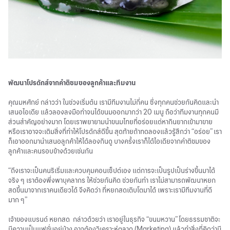
พัฒนาโปรดักส์จากคำติชมของลูกค้าและทีมงาน
คุณมหศักย์ กล่าวว่า ในช่วงเริ่มต้น เรามีทีมงานไม่กี่คน ซึ่งทุกคนช่วยกันคิดและนำ
เสนอไอเดีย แล้วลองลงมือทำจนได้ขนมออกมากว่า 20 เมนู ถือว่าทีมงานทุกคนมี
ส่วนสำคัญอย่างมาก โดยเราพยายามนำขนมไทยที่อร่อยแต่หากินยากเข้ามาขาย
หรือเราอาจจะเติมสิ่งที่ทำให้โปรดักส์ดีขึ้น สุดท้ายถ้าทดลองแล้วรู้สึกว่า “อร่อย” เรา
ก็เอาออกมานำเสนอลูกค้าให้ได้ลองกินดู บางครั้งเราก็ได้ไอเดียจากคำติชมของ
ลูกค้าและคนรอบข้างด้วยเช่นกัน
“ถึงเราจะเป็นคนริเริ่มและควบคุมคอนเซ็ปต์เอง แต่การจะเป็นรูปเป็นร่างขึ้นมาได้
จริง ๆ เราต้องพึ่งพาบุคลากร ให้ช่วยกันคิด ช่วยกันทำ เราไม่สามารถพัฒนาหยก
สดขึ้นมาจากเราคนเดียวได้ จึงคิดว่า ที่หยกสดเติบโตมาได้ เพราะเรามีทีมงานที่ดี
มาก ๆ”
เจ้าของแบรนด์ หยกสด กล่าวด้วยว่า เราอยู่ในธุรกิจ “ขนมหวาน” โดยธรรมชาติจะ
มีความเป็นแฟชั่นอยู่บ้าง อาจต้องวิเคราะห์ตลาด (Marketing) แล้วทำสิ่งที่คิดว่ามี