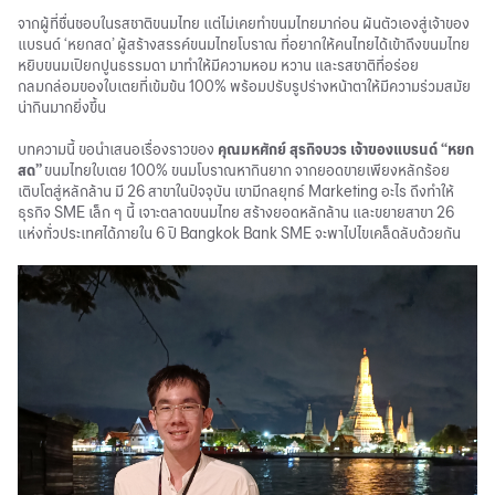
จากผู้ที่ชื่นชอบในรสชาติขนมไทย แต่ไม่เคยทำขนมไทยมาก่อน ผันตัวเองสู่เจ้าของ
แบรนด์ ‘หยกสด’ ผู้สร้างสรรค์ขนมไทยโบราณ ที่อยากให้คนไทยได้เข้าถึงขนมไทย
หยิบขนมเปียกปูนธรรมดา มาทำให้มีความหอม หวาน และรสชาติที่อร่อย
กลมกล่อมของใบเตยที่เข้มข้น 100% พร้อมปรับรูปร่างหน้าตาให้มีความร่วมสมัย
น่ากินมากยิ่งขึ้น
บทความนี้ ขอนำเสนอเรื่องราวของ
คุณมหศักย์ สุรกิจบวร เจ้าของแบรนด์ “หยก
สด”
ขนมไทยใบเตย 100% ขนมโบราณหากินยาก จากยอดขายเพียงหลักร้อย
เติบโตสู่หลักล้าน มี 26 สาขาในปัจจุบัน เขามีกลยุทธ์ Marketing อะไร ถึงทำให้
ธุรกิจ SME เล็ก ๆ นี้ เจาะตลาดขนมไทย สร้างยอดหลักล้าน และขยายสาขา 26
แห่งทั่วประเทศได้ภายใน 6 ปี Bangkok Bank SME จะพาไปไขเคล็ดลับด้วยกัน