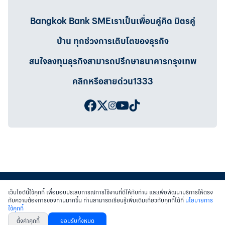
Bangkok Bank SMEเราเป็นเพื่อนคู่คิด มิตรคู่
บ้าน ทุกช่วงการเติบโตของธุรกิจ
สนใจลงทุนธุรกิจสามารถปรึกษาธนาคารกรุงเทพ
คลิกหรือสายด่วน1333
เว็บไซต์นี้ใช้คุกกี้ เพื่อมอบประสบการณ์การใช้งานที่ดีให้กับท่าน และเพื่อพัฒนาบริการให้ตรง
กับความต้องการของท่านมากขึ้น ท่านสามารถเรียนรู้เพิ่มเติมเกี่ยวกับคุกกี้ได้ที่
นโยบายการ
ใช้คุกกี้
สงวนสิทธิ์ พ.ศ.2558 บมจ.ธนาคารกรุงเทพฯ
|
เข้าสู่เว็บไซต์ธนาคาร
|
ติดต่อเรา
ตั้งค่าคุกกี้
ยอมรับทั้งหมด
หนังสือแจ้งการคุ้มครองข้อมูลส่วนบุคคล
นโยบายการใช้คุกกี้
เงื่อนไขการใช้เว็บไซต์