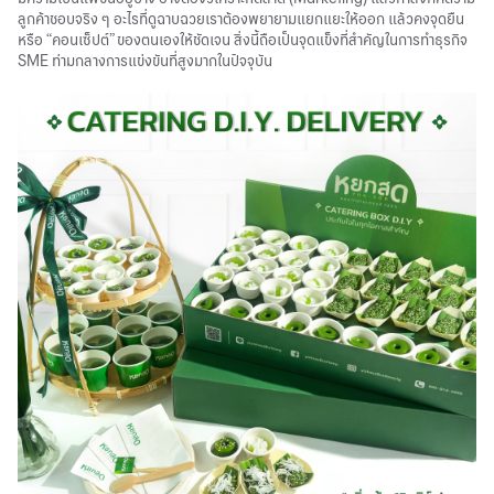
ลูกค้าชอบจริง ๆ อะไรที่ดูฉาบฉวยเราต้องพยายามแยกแยะให้ออก แล้วคงจุดยืน
หรือ “คอนเซ็ปต์” ของตนเองให้ชัดเจน สิ่งนี้ถือเป็นจุดแข็งที่สำคัญในการทำธุรกิจ
SME ท่ามกลางการแข่งขันที่สูงมากในปัจจุบัน