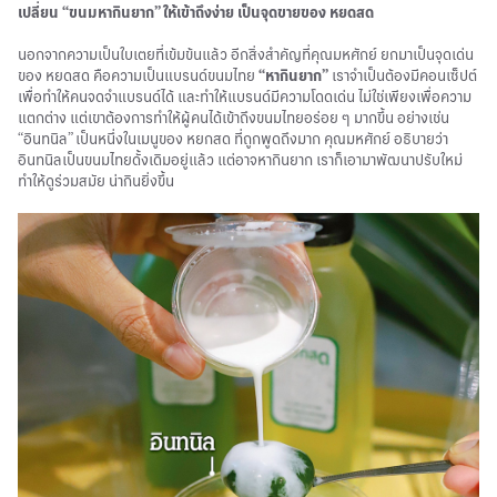
เปลี่ยน “ขนมหากินยาก” ให้เข้าถึงง่าย เป็นจุดขายของ หยดสด
นอกจากความเป็นใบเตยที่เข้มข้นแล้ว อีกสิ่งสำคัญที่คุณมหศักย์ ยกมาเป็นจุดเด่น
ของ หยดสด คือความเป็นแบรนด์ขนมไทย
“หากินยาก”
เราจำเป็นต้องมีคอนเซ็ปต์
เพื่อทำให้คนจดจำแบรนด์ได้ และทำให้แบรนด์มีความโดดเด่น ไม่ใช่เพียงเพื่อความ
แตกต่าง แต่เขาต้องการทำให้ผู้คนได้เข้าถึงขนมไทยอร่อย ๆ มากขึ้น อย่างเช่น
“อินทนิล” เป็นหนึ่งในเมนูของ หยกสด ที่ถูกพูดถึงมาก คุณมหศักย์ อธิบายว่า
อินทนิลเป็นขนมไทยดั้งเดิมอยู่แล้ว แต่อาจหากินยาก เราก็เอามาพัฒนาปรับใหม่
ทำให้ดูร่วมสมัย น่ากินยิ่งขึ้น