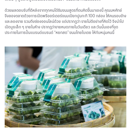
ด้วยผลตอบรับที่ดีหลังจากทุกคนได้ชิมขนมสูตรที่ตนคิดขึ้นมาเองนี้ คุณมหศักย์
จึงลองตลาดด้วยการเปิดพรีออร์เดอร์ขนมเปียกปูนกะทิ 100 กล่อง ให้คนรอบข้าง
และลองขาย รวมถึงช่องออนไลน์ด้วย แต่ปรากฏว่า ขายไม่ดีอย่างที่คิดไว้ จึงนำไป
เปิดบูธเล็ก ๆ ขายในห้าง ปรากฏว่าขายหมดภายในวันเดียว และวันนั้นเองที่จุด
ประกายในการปั้นแบรนด์แบรนด์ “หยกสด” ขนมไทยใบเตย ให้กับหนุ่มคนนี้