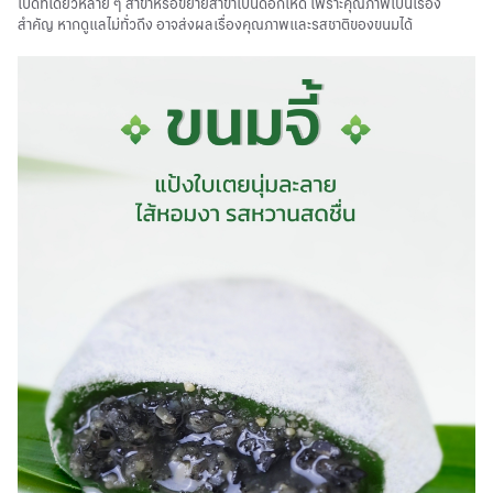
เปิดทีเดียวหลาย ๆ สาขาหรือขยายสาขาเป็นดอกเห็ด เพราะคุณภาพเป็นเรื่อง
สำคัญ หากดูแลไม่ทั่วถึง อาจส่งผลเรื่องคุณภาพและรสชาติของขนมได้