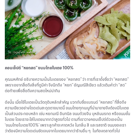
คอนเซ็ปต์ “หยกสด” ขนมไทยใบเตย 100%
คุณมหศักย์ อธิบายความเป็นใบเตยของ “หยกสด” ว่า การที่เราตั้งชื่อว่า “หยกสด”
เพราะอยากสื่อถึงสิ่งที่ดูมีค่า จึงนึกถึง “หยก” อัญมณีสีเขียว แล้วเติมคำว่า “สด”
ต่อท้ายเพื่อสื่อถึงความสดใหม่น่ากิน
ดังนั้น เมื่อใช้ใบเตยเป็นวัตถุดิบหลักสำคัญ บวกกับชื่อแบรนด์ “หยกสด” ที่สื่อถึง
ความเขียวอย่างโดดเด่นสะดุดตาขนาดนี้ ขนมไทยทุกเมนูที่นำมาขายจึงต้องมีใบเตย
เป็นส่วนประกอบหลัก เช่น หยกมณี อินทนิล ขนมถ้วยจีน บุหลันมรกต หรือขนมชั้น
ใบเตย โดยเราจะใส่ใบเตยมากกว่าสูตรทั่วไป ตามที่เราวางคอนเซ็ปต์ตัวเองเป็น
‘ขนมไทยใบเตย100%’ เพราะลูกค้าจะคาดหวัง ในกลิ่น สี และรสชาติ ขนมของเรา
ว่าต้องมีความโดดเด่นชัดเจนจากใบเตยมากกว่าร้านอื่น ๆ ในท้องตลาดทั่วไป