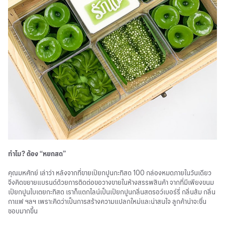
ทำไม? ต้อง “หยกสด”
คุณมหศักย์ เล่าว่า หลังจากที่ขายเปียกปูนกะทิสด 100 กล่องหมดภายในวันเดียว
จึงคิดขยายแบรนด์ด้วยการติดต่อขอวางขายในห้างสรรพสินค้า จากที่มีเพียงขนม
เปียกปูนใบเตยกะทิสด เราก็แตกไลน์เป็นเปียกปูนกลิ่นสตรอว์เบอร์รี่ กลิ่นส้ม กลิ่น
กาแฟ ฯลฯ เพราะคิดว่าเป็นการสร้างความแปลกใหม่และน่าสนใจ ลูกค้าน่าจะชื่น
ชอบมากขึ้น