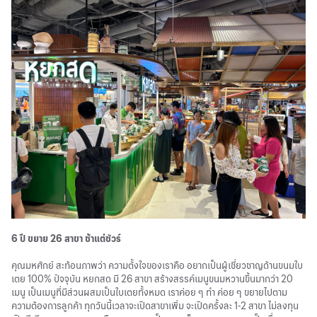
6 ปี ขยาย 26 สาขา ช้าแต่ชัวร์
คุณมหศักย์ สะท้อนภาพว่า ความตั้งใจของเราคือ อยากเป็นผู้เชี่ยวชาญด้านขนมใบ
เตย 100% ปัจจุบัน หยกสด มี 26 สาขา สร้างสรรค์เมนูขนมหวานขึ้นมากว่า 20
เมนู เป็นเมนูที่มีส่วนผสมเป็นใบเตยทั้งหมด เราค่อย ๆ ทำ ค่อย ๆ ขยายไปตาม
ความต้องการลูกค้า ทุกวันนี้เวลาจะเปิดสาขาเพิ่ม จะเปิดครั้งละ 1-2 สาขา ไม่ลงทุน