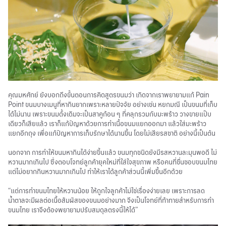
คุณมหศักย์ ยังบอกถึงขั้นตอนการคิดสูตรขนมว่า เกิดจากเราพยายามแก้ Pain
Point ขนมบางเมนูที่หากินยากเพราะหลายปัจจัย อย่างเช่น หยกมณี เป็นขนมที่เก็บ
ได้ไม่นาน เพราะขนมดั้งเดิมจะเป็นสาคูก้อน ๆ ที่คลุกรวมกับมะพร้าว วางขายแป๊บ
เดียวก็เสียแล้ว เราก็แก้ปัญหาด้วยการทำเนื้อขนมแยกออกมา แล้วใส่มะพร้าว
แยกอีกถุง เพื่อแก้ปัญหาการเก็บรักษาได้นานขึ้น โดยไม่เสียรสชาติ อย่างนี้เป็นต้น
นอกจาก การทำให้ขนมหากินได้ง่ายขึ้นแล้ว ขนมทุกชนิดยังมีรสหวานละมุนพอดี ไม่
หวานมากเกินไป ซึ่งตอบโจทย์ลูกค้ายุคใหม่ที่ใส่ใจสุขภาพ หรือคนที่ชื่นชอบขนมไทย
แต่ไม่อยากกินหวานมากเกินไป ทำให้เราได้ลูกค้าส่วนนี้เพิ่มขึ้นอีกด้วย
“แต่การทำขนมไทยให้หวานน้อย ให้ถูกใจลูกค้าไม่ใช่เรื่องง่ายเลย เพราะการลด
น้ำตาลจะมีผลต่อเนื้อสัมผัสของขนมอย่างมาก จึงเป็นโจทย์ที่ท้าทายสำหรับการทำ
ขนมไทย เราจึงต้องพยายามปรับสมดุลตรงนี้ให้ได้”