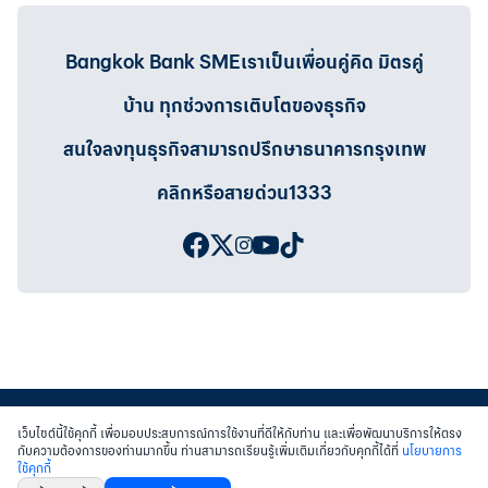
Bangkok Bank SMEเราเป็นเพื่อนคู่คิด มิตรคู่
บ้าน ทุกช่วงการเติบโตของธุรกิจ
สนใจลงทุนธุรกิจสามารถปรึกษาธนาคารกรุงเทพ
คลิกหรือสายด่วน1333
เว็บไซต์นี้ใช้คุกกี้ เพื่อมอบประสบการณ์การใช้งานที่ดีให้กับท่าน และเพื่อพัฒนาบริการให้ตรง
กับความต้องการของท่านมากขึ้น ท่านสามารถเรียนรู้เพิ่มเติมเกี่ยวกับคุกกี้ได้ที่
นโยบายการ
ใช้คุกกี้
สงวนสิทธิ์ พ.ศ.2558 บมจ.ธนาคารกรุงเทพฯ
|
เข้าสู่เว็บไซต์ธนาคาร
|
ติดต่อเรา