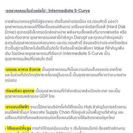
-อุตสาหกรรมในช่วงต่อไป : Intermediate S-Curve
การพัฒนาเศรษฐกิจไปสู่อนาคต เกิดขึ้นอย่างต่อเนื่อง ดร.กอบศักดิ์ มองว่า
อุตสาหกรรมรถยนต์ที่ใช้เครื่องยนต์สันดาป เครื่องฮาร์ดดิสก์ไดรฟ์ (Hard Disk
Drive) อุปกรณ์อิเล็กทรอนิกส์อย่างง่าย พลังงานเชื้อเพลิงที่มาจากฟอสซิล หรือ
แม้กระทั่งอาหาร อุตสาหกรรมเหล่านี้กำลังถูก Disrupt และทุกคนกำลังมุ่งหน้า
ลงทุนในอุตสาหกรรมแห่งอนาคต และดร.กอบศักดิ์ ยังมองอีกว่าประเทศไทยต้อง
ก้าวขึ้นสู่การใช้เทคโนโลยีในขั้นถัดไป ซึ่งต้องล้ำสมัยเพื่อหา Value ที่สำคัญเพิ่ม
เติม โดยมีหลายอุตสาหกรรมที่เรียกว่า Intermediate S-Curve เป็น
อุตสาหกรรมใหม่ที่น่าสนใจ ดังนี้
-เกษตร อาหาร ชีวภาพ
เป็นอุตสาหกรรมที่เป็นความเข้มแข็งของประเทศไทย
และในช่วงที่เกิดวิกฤติอาหารโลกอยู่ในขณะนี้ เป็นอุตสาหกรรมที่คาดว่าจะมาอย่าง
แน่นอน
-ท่องเที่ยว สุขภาพ
เป็นอุตสาหกรรมที่กำลังกลับมาหลังเปิดประเทศ และเป็น
อุตสาหกรรมหลักของ GDP ไทย
-ยานยนต์ไฟฟ้า
ขณะนี้มีหลายบริษัทตั้งใจใช้ไทยเป็น Hub สำคัญในการสร้างยาน
ยนต์ไฟฟ้าขึ้นมา โดยอาศัย Supply Chain ที่มีอยู่แล้วเป็นพื้นฐานที่สำคัญ และ
เปลี่ยนบริษัทที่เคยผลิตรถยนต์เครื่องยนต์สันดาปให้ผลิตรถยนต์ยุคใหม่
- ปิโตรเคมีชั้นสูง
การทำปิโตรเคมีแบบเดิม ๆ เริ่มไม่ตอบโจทย์ ต้องสร้างลักษณะ