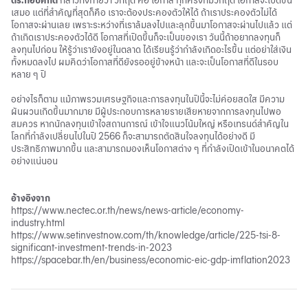
ดร.กอบศักดิ์
กล่าวทิ้งท้ายว่า วิกฤติ คือ โอกาส ทุกครั้งที่มีวิกฤติ โอกาสจะเปิดขึ้น
เสมอ แต่ที่สำคัญที่สุดก็คือ เราจะต้องประคองตัวให้ได้ ถ้าเราประคองตัวไม่ได้
โอกาสจะผ่านเลย เพราะระหว่างที่เราล้มลงไปและลุกขึ้นมาโอกาสจะผ่านไปแล้ว แต่
ถ้าเกิดเราประคองตัวได้ดี โอกาสที่เปิดขึ้นก็จะเป็นของเรา วันนี้ถ้าอยากลงทุนก็
ลงทุนไปก่อน ให้รู้ว่าเรายังอยู่ในตลาด ได้เรียนรู้ว่ากำลังเกิดอะไรขึ้น แต่อย่าใส่เงิน
ทั้งหมดลงไป ผมคิดว่าโอกาสที่ดียังรออยู่ข้างหน้า และจะเป็นโอกาสที่ดีในรอบ
หลาย ๆ ปี
อย่างไรก็ตาม แม้ภาพรวมเศรษฐกิจและการลงทุนในปีนี้จะไม่ค่อยสดใส มีความ
ผันผวนเกิดขึ้นมากมาย มีผู้ประกอบการหลายรายเสียหายจากการลงทุนไปพอ
สมควร หากนักลงทุนเข้าใจสถานการณ์ เข้าใจแนวโน้มใหญ่ หรือเทรนด์สำคัญใน
โลกที่กำลังเปลี่ยนไปในปี 2566 ก็จะสามารถตัดสินใจลงทุนได้อย่างดี มี
ประสิทธิภาพมากขึ้น และสามารถมองเห็นโอกาสต่าง ๆ ที่กำลังเปิดเข้าในอนาคตได้
อย่างแน่นอน
อ้างอิงจาก
https://www.nectec.or.th/news/news-article/economy-
industry.html
https://www.setinvestnow.com/th/knowledge/article/225-tsi-8-
significant-investment-trends-in-2023
https://spacebar.th/en/business/economic-eic-gdp-imflation2023