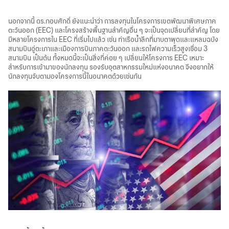
นอกจากนี้ ดร.กอบศักดิ์ ยังแนะนำว่า การลงทุนในโครงการเขตพัฒนาพิเศษภาค
ตะวันออก (EEC) และโครงสร้างพื้นฐานสำคัญอื่น ๆ จะเป็นจุดเปลี่ยนที่สำคัญ โดย
มีหลายโครงการใน EEC ที่เริ่มไปแล้ว เช่น ท่าเรือน้ำลึกที่มาบตาพุดและแหลมฉบัง
สนามบินอู่ตะเภาและเมืองการบินภาคตะวันออก และรถไฟความเร็วสูงเชื่อม 3
สนามบิน เป็นต้น ทั้งหมดนี้จะเป็นสิ่งที่ค่อย ๆ เปลี่ยนให้โครงการ EEC เหมาะ
สำหรับการเข้ามาของนักลงทุน รองรับอุตสาหกรรมใหม่แห่งอนาคต จึงอยากให้
นักลงทุนจับตามองโครงการนี้ในอนาคตด้วยเช่นกัน