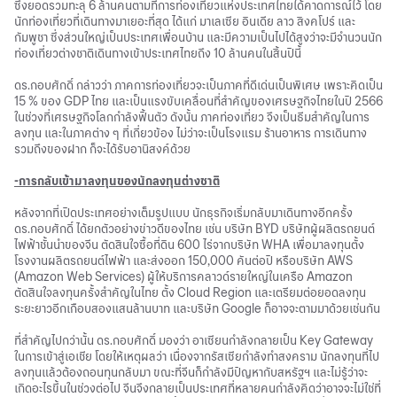
ซึ่งยอดรวมทะลุ 6 ล้านคนตามที่การท่องเที่ยวแห่งประเทศไทยได้คาดการณ์ไว้ โดย
นักท่องเที่ยวที่เดินทางมาเยอะที่สุด ได้แก่ มาเลเซีย อินเดีย ลาว สิงคโปร์ และ
กัมพูชา ซึ่งส่วนใหญ่เป็นประเทศเพื่อนบ้าน และมีความเป็นไปได้สูงว่าจะมีจำนวนนัก
ท่องเที่ยวต่างชาติเดินทางเข้าประเทศไทยถึง 10 ล้านคนในสิ้นปีนี้
ดร.กอบศักดิ์ กล่าวว่า ภาคการท่องเที่ยวจะเป็นภาคที่ดีเด่นเป็นพิเศษ เพราะคิดเป็น
15 % ของ GDP ไทย และเป็นแรงขับเคลื่อนที่สำคัญของเศรษฐกิจไทยในปี 2566
ในช่วงที่เศรษฐกิจโลกกำลังฟื้นตัว ดังนั้น ภาคท่องเที่ยว จึงเป็นธีมสำคัญในการ
ลงทุน และในภาคต่าง ๆ ที่เกี่ยวข้อง ไม่ว่าจะเป็นโรงแรม ร้านอาหาร การเดินทาง
รวมถึงของฝาก ก็จะได้รับอานิสงค์ด้วย
-การกลับเข้ามาลงทุนของนักลงทุนต่างชาติ
หลังจากที่เปิดประเทศอย่างเต็มรูปแบบ นักธุรกิจเริ่มกลับมาเดินทางอีกครั้ง
ดร.กอบศักดิ์ ได้ยกตัวอย่างข่าวดีของไทย เช่น บริษัท BYD บริษัทผู้ผลิต
รถยนต์
ไฟฟ้า
ชั้นนำของจีน ตัดสินใจซื้อที่ดิน 600 ไร่จากบริษัท WHA เพื่อมาลงทุนตั้ง
โรงงานผลิต
รถยนต์ไฟฟ้า
และส่งออก 150,000 คันต่อปี หรือบริษัท AWS
(Amazon Web Services) ผู้ให้บริการคลาวด์รายใหญ่ในเครือ Amazon
ตัดสินใจลงทุนครั้งสำคัญในไทย ตั้ง Cloud Region และเตรียมต่อยอดลงทุน
ระยะยาวอีกเกือบสองแสนล้านบาท และบริษัท Google ก็อาจจะตามมาด้วยเช่นกัน
ที่สำคัญไปกว่านั้น ดร.กอบศักดิ์ มองว่า อาเซียนกำลังกลายเป็น Key Gateway
ในการเข้าสู่เอเชีย โดยให้เหตุผลว่า เนื่องจากรัสเซียกำลังทำสงคราม นักลงทุนที่ไป
ลงทุนแล้วต้องถอนทุนกลับมา ขณะที่จีนก็กำลังมีปัญหากับสหรัฐฯ และไม่รู้ว่าจะ
เกิดอะไรขึ้นในช่วงต่อไป จีนจึงกลายเป็นประเทศที่หลายคนกำลังคิดว่าอาจจะไม่ใช่ที่