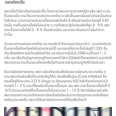
-ดอกเบี้ยขาขึ้น
ดอกเบี้ยทั่วโลกเป็นเทรนด์ขาขึ้น โดยคาดว่าธนาคารกลางสหรัฐฯ หรือ เฟด จะเร่ง
ขึ้นดอกเบี้ย ขณะที่ธนาคารแห่งประเทศไทย จะปรับขึ้นดอกเบี้ยอย่างค่อยเป็นค่อย
ไปอีกระยะ จากคาดการณ์ดอกเบี้ยของเฟดในอีก 6 เดือนข้างหน้าจะไปอยู่ที่ 5.87
ดังนั้น การขึ้นดอกเบี้ยยังไม่จบง่าย ๆ การที่เฟดจะสู้กับเงินเฟ้อที่สูง 8 - 9 % เฟด
น่าจะขึ้นดอกเบี้ยไปที่ 5 - 6 % เป็นอย่างน้อย และอาจจะเกินเลยกว่านั้นถ้าหาก
จำเป็น
ส่วนธนาคารแห่งประเทศไทย ดร.กอบศักดิ์ สังเกตและวิเคราะห์ว่า “แบงก์ชาติน่าจะ
ขึ้นดอกเบี้ยอีกครั้งหนึ่งในช่วงปลายปีนี้ และดอกเบี้ยน่าจะขึ้นไปอยู่ที่ 1.25% ซึ่ง
เป็น Baseline สมัยวิกฤติต้มยำกุ้ง และหลังจากนั้นในปี 2566 คงขึ้นแค่ 1 - 2
ครั้ง และเมื่อเกิดปัญหาเศรษฐกิจถดถอยทั่วโลก (Global Recession) แบงก์ชาติ
ต้องทบทวนว่าจะขึ้นดอกเบี้ยต่อหรือไม่ท่ามกลางพายุเศรษฐกิจที่กำลังซบเซา
ซึ่งจะมีนัยต่อการลงทุน เพราะเมืองไทยเงินเฟ้อไม่เยอะเหมือนกับประเทศอื่น ๆ
ขณะเดียวกันเงินเฟ้อที่แบงก์ชาติดูก็คือ เงินเฟ้อพื้นฐาน (Core Inflation) ซึ่ง
ตอนนี้อยู่ที่ประมาณ 3.12 % (ข้อมูล ณ เดือนตุลาคม 65) ใกล้เคียงกับกรอบเป้า
หมายที่ 1 – 3 % ขณะที่โลกต้องขึ้นดอกเบี้ยเยอะ เช่น เฟด น่าจะขึ้นดอกเบี้ยไปที่ 5
-6 % ส่วนแบงก์ชาติก็จะขึ้นดอกเบี้ยไปประมาณ 1 – 1.5 % ถือว่ามีนัยยะอย่างยิ่ง
เพราะหมายความว่าบริษัทจดทะเบียนไทยไม่ต้องรับภาระต้นทุนทางการเงินที่เยอะ
เหมือนประเทศอื่น เพราะได้รับอานิสงค์จากการที่เงินเฟ้อไทยต่ำ