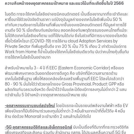
ความคืบหน้าของอุตสาหกรรมเป้าหมาย และแนวโน้มที่จะเกิดขึ้นในปี 2566
ในอดีต การจะใช้เทคโนโลยีอย่างเซมิคอนดักเตอร์ เป็นเรื่องยากมากที่จะเข้าถึงและ
หาซื้อมาใช้ด้วยปัจจัยด้านราคา แต่ปัจจุบันมูลค่าของเทคโนโลยีเพิ่มเป็น 50 %
เท่ากับความต้องการในใช้งานที่เพิ่มมากขึ้นของเซมิคอนดักเตอร์ ที่มีมูลค่าการใช้
งานถึง 50 % เมื่อเทียบกับสมัยก่อน สอดคล้องกับพฤติกรรมของคนไทยที่แม้จะ
ไม่ได้คิดเทคโนโลยีเองก็ตาม แต่ก็ใช้งานได้เก่ง ยิ่งในช่วงที่มีการระบาดของโรคติด
เชื้อไวรัสโคโรนา (COVID-19) การใช้งาน cloud Adoption Services by
Private Sector ที่เพิ่มสูงขึ้นถึง จาก 20 % เป็น 75 % เกือบ 2 เท่าตัวแม้แต่การ
Work from Home ก็จำเป็นต้องใช้เทคโนโลยีเช่นเดียวกัน นับว่าคนไทยคุ้นชิ้นกับ
การใช้เทคโนโลยีเป็นอย่างมาก
สำหรับเป้าหมายใน 3 - 4 ปี ที่ EEC (Eastern Economic Corridor) หรือเขต
พัฒนาพิเศษภาคตะวันออกต้องการดึงดูด คือ บริษัทที่มีความสามารถด้าน
เทคโนโลยีพื้นฐาน เพื่อให้สอดคล้องโครงสร้างพื้นฐานที่ EEC ได้ลงไปแล้วกว่า
80 - 90 % มั่นใจได้ว่าด้วยกลไกของ Gross Provincial. Product: GPP หรือ
ผลิตภัณฑ์มวลรวมจังหวัด ตั้งเป้าไว้ว่าในแต่ละปีต้องมีการลงทุนไม่ต่ำกว่า 2 แสน
กว่าล้านใน 5 ปีข้างหน้า จากอุตสาหกรรมเป้าหมาย เช่น
-อุตสาหกรรมยานยนต์สมัยใหม่
โดยปีแรกจะเป็นรถยนต์พลังงานไฟฟ้า หรือ EV
เพียงปีแรกก็มีบริษัทมาร่วมลงทุนไม่ต่ำกว่า 3 หมื่นล้านจากเป้าที่ตั้งไว้ถึง 4 หมื่น
ล้าน ต่อด้วย Monorail จะเข้ามาอีก 2 แสนล้านในปีถัดไป
-5G อุตสาหกรรมดิจิทัลและอิเล็กทรอนิกส์
นับเป็นเรื่องที่ดีมากที่กระทรวงดิจิทัล
เพื่อเศรษฐกิจและสังคม ร่วมกับ สำนักงาน กสทช. ได้ประมูลคลื่นความถี่ 5G ซึ่ง