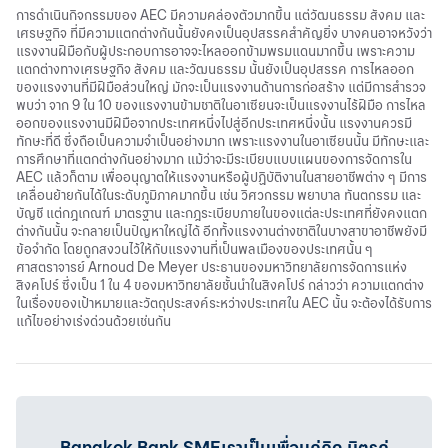
การดำเนินกิจกรรมของ AEC มีความคล่องตัวมากขึ้น แต่วัฒนธรรม สังคม และ
เศรษฐกิจ ที่มีความแตกต่างกันนั้นยังคงเป็นอุปสรรคสำคัญยิ่ง บางคนอาจหวังว่า
แรงงานฝีมือกับผู้ประกอบการอาจจะไหลออกข้ามพรมแดนมากขึ้น เพราะความ
แตกต่างทางเศรษฐกิจ สังคม และวัฒนธรรม นั้นยังเป็นอุปสรรค การไหลออก
ของแรงงานที่มีฝีมือส่วนใหญ่ มักจะเป็นแรงงานด้านการก่อสร้าง แต่มีการสำรวจ
พบว่า จาก 9 ใน 10 ของแรงงานข้ามชาติในอาเซียนจะเป็นแรงงานไร้ฝีมือ การไหล
ออกของแรงงานมีฝีมือจากประเทศหนึ่งไปสู่อีกประเทศหนึ่งนั้น แรงงานควรมี
ทักษะที่ดี ซึ่งถือเป็นความจำเป็นอย่างมาก เพราะแรงงานในอาเซียนนั้น มีทักษะและ
การศึกษาที่แตกต่างกันอย่างมาก แม้ว่าจะมีระเบียบแบบแผนของการจัดการใน
AEC แล้วก็ตาม เพื่ออนุญาตให้แรงงานหรือผู้ปฏิบัติงานในสายอาชีพต่าง ๆ มีการ
เคลื่อนย้ายกันได้ในระดับภูมิภาคมากขึ้น เช่น วิศวกรรม พยาบาล ทันตกรรม และ
บัญชี แต่กฎเกณฑ์ มาตรฐาน และกฎระเบียบภายในของแต่ละประเทศที่ยังคงแตก
ต่างกันนั้น จะกลายเป็นปัญหาใหญ่ได้ อีกทั้งแรงงานต่างชาติในบางสาขาอาชีพยังมี
ข้อจำกัด โดยถูกสงวนไว้ให้กับแรงงานที่เป็นพลเมืองของประเทศนั้น ๆ
ศาสตราจารย์ Arnoud De Meyer ประธานของมหาวิทยาลัยการจัดการแห่ง
สิงคโปร์ ซึ่งเป็น 1 ใน 4 ของมหาวิทยาลัยชั้นนำในสิงคโปร์ กล่าวว่า ความแตกต่าง
ในเรื่องของเป้าหมายและวัตถุประสงค์ระหว่างประเทศใน AEC นั้น จะต้องได้รับการ
แก้ไขอย่างเร่งด่วนด้วยเช่นกัน