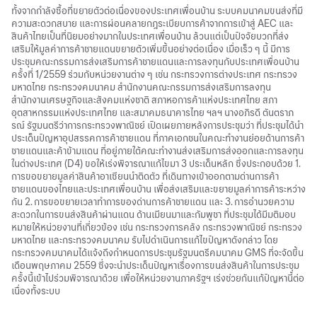
ทั้งจากกำลังซื้อที่ขยายตัวต่อเนื่องของประเทศเพื่อนบ้าน ระบบคมนาคมขนส่งที่มี
ความสะดวกสบาย และการผ่อนคลายกฎระเบียบการค้าจากการเข้าสู่ AEC และ
สินค้าไทยเป็นที่นิยมอย่างมากในประเทศเพื่อนบ้าน ล้วนแต่เป็นปัจจัยบวกที่ส่ง
เสริมให้มูลค่าการค้าชายแดนขยายตัวเพิ่มขึ้นอย่างต่อเนื่อง เมื่อเร็ว ๆ นี้ มีการ
ประชุมคณะกรรมการส่งเสริมการค้าชายแดนและการลงทุนกับประเทศเพื่อนบ้าน
ครั้งที่ 1/2559 ร่วมกับหน่วยงานต่าง ๆ เช่น กระทรวงการต่างประเทศ กระทรวง
มหาดไทย กระทรวงคมนาคม สำนักงานคณะกรรมการส่งเสริมการลงทุน
สำนักงานเศรษฐกิจและสังคมแห่งชาติ สภาหอการค้าแห่งประเทศไทย สภา
อุตสาหกรรมแห่งประเทศไทย และสมาคมธนาคารไทย ฯลฯ นางอภิรดี ตันตราภ
รณ์ รัฐมนตรีว่าการกระทรวงพาณิชย์ เปิดเผยภายหลังการประชุมว่า ที่ประชุมได้นำ
ประเด็นปัญหาอุปสรรคการค้าชายแดน ที่ภาคเอกชนในคณะทำงานย่อยด้านการค้า
ชายแดนและค้าข้ามแดน ที่อยู่ภายใต้คณะทำงานส่งเสริมการส่งออกและการลงทุน
ในต่างประเทศ (D4) ขอให้เร่งพิจารณาแก้ไขมา 3 ประเด็นหลัก ซึ่งประกอบด้วย 1.
การขอขยายมูลค่าสินค้าอาเซียนนำติดตัว ที่เดินทางเข้าออกตามด่านการค้า
ชายแดนของไทยและประเทศเพื่อนบ้าน เพื่อส่งเสริมและขยายมูลค่าการค้าระหว่าง
กัน 2. การขอขยายเวลาทำการของด่านการค้าชายแดน และ 3. การอำนวยความ
สะดวกในการขนส่งสินค้าผ่านแดน ด้านเมียนมาและกัมพูชา ที่ประชุมได้มีมติมอบ
หมายให้หน่วยงานที่เกี่ยวข้อง เช่น กระทรวงการคลัง กระทรวงพาณิชย์ กระทรวง
มหาดไทย และกระทรวงคมนาคม รับไปดำเนินการแก้ไขปัญหาดังกล่าว โดย
กระทรวงคมนาคมได้แจ้งถึงกำหนดการประชุมรัฐมนตรีคมนาคม GMS ที่จะจัดขึ้น
เดือนพฤษภาคม 2559 ซึ่งจะนำประเด็นปัญหาเรื่องการขนส่งสินค้าในการประชุม
ครั้งนี้เข้าไปร่วมพิจารณาด้วย เพื่อให้หน่วยงานภาครัฐฯ เร่งช่วยกันแก้ปัญหานี้ต่อ
เนื่องทั้งระบบ