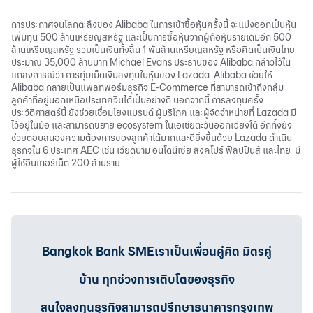
การประกาศจนโลกตะลึงของ Alibaba ในการเข้าซื้อหุ้นครั้งนี้ จะแบ่งออกเป็นหุ้น
เพิ่มทุน 500 ล้านเหรียญสหรัฐ และเป็นการซื้อหุ้นจากผู้ถือหุ้นรายเดิมอีก 500
ล้านเหรียญสหรัฐ รวมเป็นเงินทั้งสิ้น 1 พันล้านเหรียญสหรัฐ หรือคิดเป็นเงินไทย
ประมาณ 35,000 ล้านบาท Michael Evans ประธานของ Alibaba กล่าวไว้ใน
แถลงการณ์ว่า การทุ่มเม็ดเงินลงทุนในหุ้นของ Lazada Alibaba ช่วยให้
Alibaba กลายเป็นแพลทฟอร์มธุรกิจ E-Commerce ที่สามารถเข้าถึงกลุ่ม
ลูกค้าที่อยู่นอกเหนือประเทศจีนได้เป็นอย่างดี นอกจากนี้ การลงทุนครั้ง
ประวัติศาสตร์นี้ ยังช่วยเชื่อมโยงแบรนด์ ผู้บริโภค และผู้จัดจำหน่ายที่ Lazada มี
ไว้อยู่ในมือ และสามารถขยาย ecosystem ในเอเชียตะวันออกเฉียงใต้ อีกทั้งยัง
ช่วยตอบสนองความต้องการของลูกค้าได้มากและดียิ่งขึ้นด้วย Lazada ดำเนิน
ธุรกิจใน 6 ประเทศ AEC เช่น เวียดนาม อินโดนีเซีย สิงคโปร์ ฟิลิปปินส์ และไทย มี
ผู้ใช้อินเทอร์เน็ต 200 ล้านราย
Bangkok Bank SMEเราเป็นเพื่อนคู่คิด มิตรคู่
บ้าน ทุกช่วงการเติบโตของธุรกิจ
สนใจลงทุนธุรกิจสามารถปรึกษาธนาคารกรุงเทพ