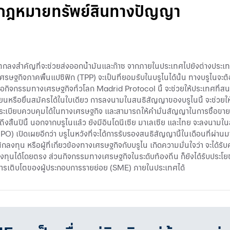
 ! กฎหมายทรัพย์สินทางปัญญา
ตกลงสำคัญที่จะช่วยส่งออกน้ำมันและก๊าซ จากภายในประเทศไปยังต่างประ
งเศรษฐกิจภาคพื้นแปซิฟิก (TPP) จะเป็นที่ยอมรับในบรูไนได้นั้น ทางบรูไ
ต่อกิจกรรมทางเศรษฐกิจทั่วโลก Madrid Protocol นี้ จะช่วยให้ประเทศที่ส
หรือยื่นสมัครได้ในใบเดียว การลงนามในสนธิสัญญาของบรูไนนี้ จะช่วยให้
กฎระเบียบควบคุมได้ในทางเศรษฐกิจ และสามารถให้คำมั่นสัญญาในการซื้อขายส
นปีนี้ นอกจากบรูไนแล้ว ยังมีอินโดนีเซีย มาเลเซีย และไทย จะลงนามในสน
O) เปิดเผยอีกว่า บรูไนหวังที่จะได้การรับรองสนธิสัญญานี้ในเดือนที่ผ่าน
 นักลงทุน หรือผู้ที่เกี่ยวข้องทางเศรษฐกิจกับบรูไน เกิดความมั่นใจว่า จะได
ทุนได้โดยตรง ส่วนกิจกรรมทางเศรษฐกิจในระดับท้องถิ่น ก็ยังได้รับประโยช
ตุ้นการเติบโตของผู้ประกอบการรายย่อย (SME) ภายในประเทศได้