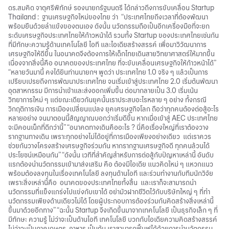
ดร.สมคิด จาตุศรีพิทักษ์ รองนายกรัฐมนตรี ได้กล่าวถึงการขับเคลื่อน Startup
Thailand : ฐานเศรษฐกิจใหม่ของไทย ว่า “ประเทศไทยถึงเวลาที่ต้องพัฒนา
พร้อมยืนด้วยลำแข้งของตนเอง ดังนั้น นวัตกรรมถือเป็นอีกเครื่องมือที่จะยก
ระดับเศรษฐกิจประเทศไทยให้ก้าวหน้าได้ รวมทั้ง Startup ของประเทศไทยเช่นกัน
ที่มีทักษะความรู้ด้านเทคโนโลยี ไอที และไอเดียสร้างสรรค์ เพื่อมาวิวัฒนาการ
เศรษฐกิจให้ดีขึ้น ในอนาคตจึงต้องการให้เด็กไทยเดินสายวิทยาศาสตร์ให้มากขึ้น
เนื่องจากสิ่งนี้คือ อนาคตของประเทศไทย ที่จะขับเคลื่อนเศรษฐกิจให้ก้าวหน้าได้”
“หลายวันมานี้ คงได้ยินท่านนายกฯ พูดว่า ประเทศไทย 1.0 จริง ๆ แล้วเป็นการ
เปรียบเปรยถึงการพัฒนาประเทศไทย จนเริ่มเข้าสู่ประเทศไทย 2.0 เริ่มต้นพัฒนา
อุตสาหกรรม มีการนำเข้าและส่งออกเพิ่มขึ้น ต่อมากลายเป็น 3.0 เริ่มเน้น
วิทยาการใหม่ ๆ แต่ขณะเดียวกันยุคนั้นเราประสบอะไรหลาย ๆ อย่าง ทั้งกรณี
วิกฤติการเงิน การเมืองเปลี่ยนแปลง ยุคเศรษฐกิจโลก ถือว่าทุกคนต้องต่อสู้อะไร
หลายอย่าง จนมาตอนนี้สัญญาณบอกว่าเริ่มดีขึ้น หากเมื่อเข้าสู่ AEC ประเทศไทย
จะมีคอนเน็กที่ดีกว่านี้” “อนาคตทางเดินคืออะไร ? นี่คือเรื่องใหญ่ที่เราต้องวาง
รากฐานทางเดิน เพราะทุกอย่างไม่ได้อยู่ที่การเมืองเพียงอย่างเดียว แต่เราควร
ช่วยกันวางโครงสร้างเศรษฐกิจร่วมกัน หากรากฐานเศรษฐกิจดี ทุกคนล้วนได้
ประโยชน์เหมือนกัน” “ดังนั้น เวทีที่สำคัญสำหรับการต่อสู้กับปัญหาเหล่านี้ อันดับ
แรกต้องนำนวัตกรรมเข้ามาส่งเสริม คือ ต้องมีไอเดีย แนวคิดใหม่ ๆ แหวกแนว
พร้อมต้องลงทุนในเรื่องเทคโนโลยี ลงทุนด้านไอที และร่วมทำงานกับทีมนักวิจัย
เพราะสิ่งเหล่านี้คือ อนาคตของประเทศไทยทั้งสิ้น และเราก็จะสามารถนำ
นวัตกรรมที่แข็งแกร่งไปแข่งกับเขาได้ อย่ามัวฝากชีวิตไว้กับบริษัทใหญ่ ๆ ที่ทำ
นวัตกรรมเพียงด้านเดียวไม่ได้ โดยผู้ประกอบการต้องร่วมกันคิดสร้างสิ่งเหล่านี้
ขึ้นมาด้วยอีกทาง” “ฉะนั้น Startup จึงเกิดขึ้นมาจากเทคโนโลยี เป็นธุรกิจเล็ก ๆ ที่
มีทักษะ ความรู้ ไม่ว่าจะเป็นด้านไอที เทคโนโลยี บวกกับไอเดียความคิดสร้างสรรค์
ไม่ว่าจะเป็นภาคเกษตร อาหาร เป็นต้น เราสามารถฟื้นฟูได้ด้วยการนำนวัตกรรม