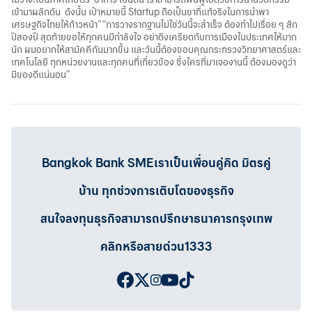
เข้ามาผลักดัน ดังนั้น เป้าหมายนี้ Startup ถือเป็นขาที่แท้จริงในการนำพา
เศรษฐกิจไทยให้ก้าวหน้า” “การวางรากฐานไม่ใช่วันนี้จะสำเร็จ ต้องทำไปเรื่อย ๆ สัก
ปีสองปี สุดท้ายขอให้ทุกคนมีกำลังใจ อย่าตึงเครียดกับการเมืองในประเทศให้มาก
นัก ผมอยากให้สามัคคีกันมากขึ้น และวันนี้ต้องขอบคุณกระทรวงวิทยาศาสตร์และ
เทคโนโลยี ทุกหน่วยงานและทุกคนที่เกี่ยวข้อง ซึ่งใครที่มาเจองานนี้ ต้องมองดูว่า
มีของดีแน่นอน”
Bangkok Bank SMEเราเป็นเพื่อนคู่คิด มิตรคู่
บ้าน ทุกช่วงการเติบโตของธุรกิจ
สนใจลงทุนธุรกิจสามารถปรึกษาธนาคารกรุงเทพ
คลิกหรือสายด่วน1333