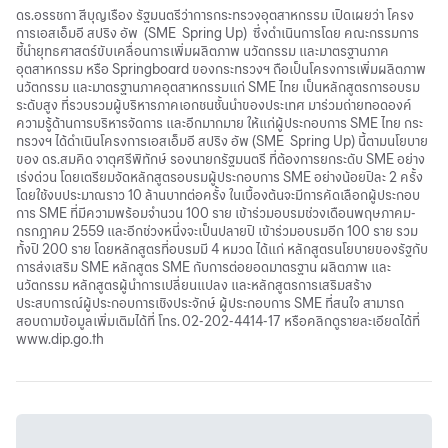
ดร.อรรชกา สีบุญเรือง รัฐมนตรีว่าการกระทรวงอุตสาหกรรม เปิดเผยว่า โครง
การเอสเอ็มอี สปริง อัพ (SME Spring Up) ซึ่งดำเนินการโดย คณะกรรมการ
ชี้นำยุทธศาสตร์ขับเคลื่อนการเพิ่มผลิตภาพ นวัตกรรม และมาตรฐานภาค
อุตสาหกรรม หรือ Springboard ของกระทรวงฯ ถือเป็นโครงการเพิ่มผลิตภาพ
นวัตกรรม และมาตรฐานภาคอุตสาหกรรมแก่ SME ไทย เป็นหลักสูตรการอบรม
ระดับสูง ที่รวบรวมผู้บริหารภาคเอกชนชั้นนำของประเทศ มาร่วมถ่ายทอดองค์
ความรู้ด้านการบริหารจัดการ และอีกมากมาย ให้แก่ผู้ประกอบการ SME ไทย กระ
ทรวงฯ ได้ดำเนินโครงการเอสเอ็มอี สปริง อัพ (SME Spring Up) นี้ตามนโยบาย
ของ ดร.สมคิด จาตุศรีพิทักษ์ รองนายกรัฐมนตรี ที่ต้องการยกระดับ SME อย่าง
เร่งด่วน โดยเตรียมจัดหลักสูตรอบรมผู้ประกอบการ SME อย่างน้อยปีละ 2 ครั้ง
โดยใช้งบประมาณราว 10 ล้านบาทต่อครั้ง ในเบื้องต้นจะมีการคัดเลือกผู้ประกอบ
การ SME ที่มีความพร้อมจำนวน 100 ราย เข้าร่วมอบรมช่วงเดือนพฤษภาคม-
กรกฎาคม 2559 และอีกช่วงหนึ่งจะเป็นปลายปี เข้าร่วมอบรมอีก 100 ราย รวม
ทั้งปี 200 ราย โดยหลักสูตรที่อบรมมี 4 หมวด ได้แก่ หลักสูตรนโยบายของรัฐกับ
การส่งเสริม SME หลักสูตร SME กับการต่อยอดมาตรฐาน ผลิตภาพ และ
นวัตกรรม หลักสูตรผู้นำการเปลี่ยนแปลง และหลักสูตรการเสริมสร้าง
ประสบการณ์ผู้ประกอบการเชิงประจักษ์ ผู้ประกอบการ SME ที่สนใจ สามารถ
สอบถามข้อมูลเพิ่มเติมได้ที่ โทร. 02-202-4414-17 หรือคลิกดูรายละเอียดได้ที่
www.dip.go.th