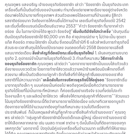
คุณจตุพร แสงเจริญ เจ้าของธุรกิจร้อยชาชัก เล่าว่า “ร้อยชาชัก เป็นธุรกิจประเภท
เครื่องดื่มที่เป็นต้นตำรับของบ้านแฟน ทำมาตั้งแต่ยายพายเรือขายอยู่ต่างจังหวัด
ต่อมาพ่อได้นำมาขายที่กรุงเทพฯ ส่วนตัวเองพอได้ลองทานที่บ้านแฟน รู้สึกว่า
รสชาติอร่อยมาก จึงต้องการให้คนอื่นได้ทานบ้าง เลยเริ่มทำธุรกิจตั้งแต่ปี 2542
และเริ่มตั้งชื่อแบรนด์เมื่อเดือนธันวาคม 2553” “คำว่า ร้อยชาชัก ที่มาจากคำว่า
อร่อย นั้น ในภาษาปักษ์ใต้จะพูดว่า ร้อยจังฮู้”
เริ่มต้นดีมีชัยไปกว่าครึ่ง
“เงินทุนเริ่ม
ต้นเปิดธุรกิจร้อยชาชักใช้ 60,000 บาท คือ ค่าอุปกรณ์ต่าง ๆ ไม่ว่าจะเป็น ชุดเตา
แก๊ส คีออร์ด ภาชนะใส่ชาชัก เป็นต้น ซึ่งตอนนี้ก็เข้าปีที่ 6 แล้วสำหรับการทำธุรกิจนี้
ส่วนระยะเวลาคืนทุนได้ตั้งแต่ปีแรกเลย จนตลอดทั้งปี 2558 มียอดขายเฉลี่ยสี่
แสนบาทต่อเดือน
สิ่งสำคัญที่ต้องมีขณะเริ่มต้นธุรกิจใหม่
1. เงินลงทุนตามขนาด
ธุรกิจ 2. อุปกรณ์จำเป็นภายในธุรกิจที่ต้องมี 3. ทำเลที่เหมาะสม
วิธีการทำกำไร
ของธุรกิจร้อยชาชัก
คุณจตุพร เล่าต่อว่า “นอกจากขายชาชักเป็นแบบใส่แก้วแล้ว
ยังขายแบบขวดด้วย โดยการทำชาใส่ขวดแล้ววางหน้าร้านพร้อมมีแพ็กเกจจิ้งที่
สวยงาม เพื่อเป็นตัวเลือกแก่ลูกค้า อีกทั้งสิ่งที่ทำให้ลูกค้าชื่นชอบชาของเราคือ
รสชาติที่ไม่หวานมากนัก”
เคล็ดลับในการบริหารธุรกิจนี้ให้อยู่รอด
“ร้อยชาชักเริ่ม
มาจากธุรกิจเล็ก ๆ แบบค่อยเป็นค่อยไป พอถึงจุดหนึ่งเมื่อคิดว่าสามารถขยาย
ธุรกิจได้โดยที่ไม่เป็นภาระที่หนักหนา ก็ค่อยเริ่มอย่างจริงจัง รวมทั้งต่อไปจะทำ
โรงงานเล็ก ๆ และผลิตน้ำชาใส่ขวด เพื่อส่งให้ตามกลุ่มลูกค้าที่ต้องการ” “ส่วนแนว
โน้มธุรกิจร้อยชาชักขณะนี้ถือว่าสามารถขายได้ต่อเนื่อง แต่บางทีเวลาออกบูธถ้า
ต้องการขายให้ได้จำนวนมากต้องดูทำเลที่เหมาะสม รวมไปถึงเรื่องการ
ประชาสัมพันธ์ ก็เป็นเหตุผลสำคัญที่ลูกค้าจะมาซื้อสินค้ากับร้านของเรา” คุณจตุ
พร เล่าต่อว่า “กลุ่มลูกค้าร้อยชาชักมีตั้งแต่เด็กและผู้ใหญ่ เนื่องจากร้านของเรามี
ชาให้เลือกหลากหลาย เช่น นมสด กาแฟ ชาต่าง ๆ ดังนั้นจึงเป็นที่ต้องการของทุก
เพศทุกวัย” นอกจากนี้ ปัจจุบันมีคู่แข่งเครื่องดื่มจำนวนมาก แต่สิ่งที่ทำให้เอาชนะ
ได้ก็คือ คุณภาพของรสชาติชาชัก อีกทั้งเวลาลูกค้าผ่านหน้าร้านเราจะเชิญชวนให้