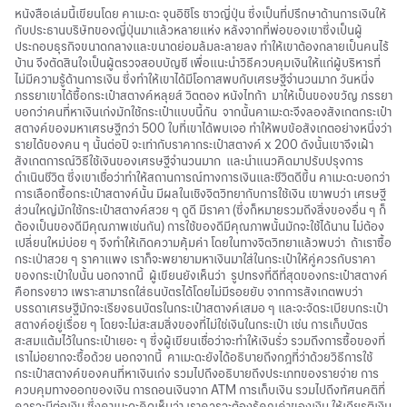
หนังสือเล่มนี้เขียนโดย คาเมะดะ จุนอิชิโร ชาวญี่ปุ่น ซึ่งเป็นที่ปรึกษาด้านการเงินให้
กับประธานบริษัทของญี่ปุ่นมาแล้วหลายแห่ง หลังจากที่พ่อของเขาซึ่งเป็นผู้
ประกอบธุรกิจขนาดกลางและขนาดย่อมล้มละลายลง ทำให้เขาต้องกลายเป็นคนไร้
บ้าน จึงตัดสินใจเป็นผู้ตรวจสอบบัญชี เพื่อแนะนำวิธีควบคุมเงินให้แก่ผู้บริหารที่
ไม่มีความรู้ด้านการเงิน ซึ่งทำให้เขาได้มีโอกาสพบกับเศรษฐีจำนวนมาก วันหนึ่ง
ภรรยาเขาได้ซื้อกระเป๋าสตางค์หลุยส์ วิตตอง หนังไทก้า มาให้เป็นของขวัญ ภรรยา
บอกว่าคนที่หาเงินเก่งมักใช้กระเป๋าแบบนี้กัน จากนั้นคาเมะดะจึงลองสังเกตกระเป๋า
สตางค์ของมหาเศรษฐีกว่า 500 ใบที่เขาได้พบเจอ ทำให้พบข้อสังเกตอย่างหนึ่งว่า
รายได้ของคน ๆ นั้นต่อปี จะเท่ากับราคากระเป๋าสตางค์ x 200 ดังนั้นเขาจึงเฝ้า
สังเกตการณ์วิธีใช้เงินของเศรษฐีจำนวนมาก และนำแนวคิดมาปรับปรุงการ
ดำเนินชีวิต ซึ่งเขาเชื่อว่าทำให้สถานการณ์ทางการเงินและชีวิตดีขึ้น คาเมะดะบอกว่า
การเลือกซื้อกระเป๋าสตางค์นั้น มีผลในเชิงจิตวิทยากับการใช้เงิน เขาพบว่า เศรษฐี
ส่วนใหญ่มักใช้กระเป๋าสตางค์สวย ๆ ดูดี มีราคา (ซึ่งก็หมายรวมถึงสิ่งของอื่น ๆ ก็
ต้องเป็นของดีมีคุณภาพเช่นกัน) การใช้ของดีมีคุณภาพนั้นมักจะใช้ได้นาน ไม่ต้อง
เปลี่ยนใหม่บ่อย ๆ จึงทำให้เกิดความคุ้มค่า โดยในทางจิตวิทยาแล้วพบว่า ถ้าเราซื้อ
กระเป่าสวย ๆ ราคาแพง เราก็จะพยายามหาเงินมาใส่ในกระเป๋าให้คู่ควรกับราคา
ของกระเป๋าใบนั้น นอกจากนี้ ผู้เขียนยังเห็นว่า รูปทรงที่ดีที่สุดของกระเป๋าสตางค์
คือทรงยาว เพราะสามารถใส่ธนบัตรได้โดยไม่มีรอยยับ จากการสังเกตพบว่า
บรรดาเศรษฐีมักจะเรียงธนบัตรในกระเป๋าสตางค์เสมอ ๆ และจะจัดระเบียบกระเป๋า
สตางค์อยู่เรื่อย ๆ โดยจะไม่สะสมสิ่งของที่ไม่ใช่เงินในกระเป๋า เช่น การเก็บบัตร
สะสมแต้มไว้ในกระเป๋าเยอะ ๆ ซึ่งผู้เขียนเชื่อว่าจะทำให้เงินรั่ว รวมถึงการซื้อของที่
เราไม่อยากจะซื้อด้วย นอกจากนี้ คาเมะดะยังได้อธิบายถึงกฎที่ว่าด้วยวิธีการใช้
กระเป๋าสตางค์ของคนที่หาเงินเก่ง รวมไปถึงอธิบายถึงประเภทของรายจ่าย การ
ควบคุมทางออกของเงิน การถอนเงินจาก ATM การเก็บเงิน รวมไปถึงทัศนคติที่
ควรจะมีต่อเงิน ซึ่งคาเมะดะคิดเห็นว่า เราควรจะต้องรู้คุณค่าของเงิน ให้เกียรติเงิน