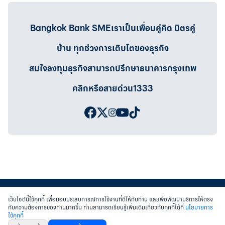
Bangkok Bank SMEเราเป็นเพื่อนคู่คิด มิตรคู่
บ้าน ทุกช่วงการเติบโตของธุรกิจ
สนใจลงทุนธุรกิจสามารถปรึกษาธนาคารกรุงเทพ
คลิกหรือสายด่วน1333
เว็บไซต์นี้ใช้คุกกี้ เพื่อมอบประสบการณ์การใช้งานที่ดีให้กับท่าน และเพื่อพัฒนาบริการให้ตรง
กับความต้องการของท่านมากขึ้น ท่านสามารถเรียนรู้เพิ่มเติมเกี่ยวกับคุกกี้ได้ที่
นโยบายการ
ใช้คุกกี้
สงวนสิทธิ์ พ.ศ.2558 บมจ.ธนาคารกรุงเทพฯ
|
เข้าสู่เว็บไซต์ธนาคาร
|
ติดต่อเรา