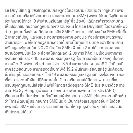
Le Duy Binh ผู้เชี่ยวชาญด้านเศรษฐกิจในเวียดนาม เปิดเผยว่า “กฎหมายเพื่อ
การสนับสนุนวิสาหกิจขนาดกลางและขนาดย่อม (SME) จะช่วยให้ภาครัฐเวียดนาม
จัดเก็บภาษีได้กว่า 19 พันล้านเหรียญสหรัฐ” ซึ่งเรื่องนี้ ได้มีการสำรวจความคิด
เห็นประชาชนเกี่ยวกับกฎหมายดังกล่าวข้างต้น โดย Le Duy Binh ได้อธิบายให้ฟัง
ว่า กฎหมายนี้จะส่งผลดีต่อภาคธุรกิจ SME เวียดนาม แต่ต้องสร้าง SME เพิ่มขึ้น
2 เท่ากว่าที่มีอยู่ และผลประกอบการของภาคเอกชน จะต้องมีการขยายตัวเพิ่ม
ตามมาด้วย เพื่อให้ภาครัฐสามารถจัดเก็บภาษีได้ตามเป้า นั่นคือ กว่า 19 พันล้าน
เหรียญสหรัฐภายในปี 2020 ถ้าสร้าง SME เพิ่มเป็น 2 เท่าได้ และภาคเอกชน
ขยายตัวเพิ่มขึ้นแล้ว จะส่งผลให้เกิดผลดี 2 ประการ ก็คือ 1. มีเม็ดเงินจากการ
ลงทุนเกิดขึ้นราว ๆ 10.5 พันล้านเหรียญสหรัฐ โดยคาดว่าเป็นการลงทุนในภาค
การผลิต 2. จะช่วยสร้างตำแหน่งงาน 8.5 ล้านตำแหน่ง จากผลดี 2 ข้อนี่เองที่
ภาครัฐเวียดนามจะสามารถจัดเก็บภาษีได้ 19.2 พันล้านเหรียญสหรัฐ นั่นคือตาม
เป้าที่ระบุเป็นตัวเลขกลม ๆ ไว้ที่ 19 พันล้านเหรียญสหรัฐตามที่แจ้งไว้ข้างต้น ส่วน
เรื่องการลดภาษีเงินได้นิติบุคคลนั้น รัฐบาลเวียดนามได้มีความพยายามที่จะ
ปรับปรุงกฎหมายนี้เสียใหม่ เพื่อให้เกิดผลดีต่อธุรกิจ SME ในระยะยาวด้วย ทาง
ด้าน Ho Sy Hung ผู้อำนวยการองค์การเพื่อการพัฒนาวิสาหกิจ (AED)
เวียดนาม ซึ่งเป็นหน่วยงานที่สนับสนุนผู้ประกอบการ SME ได้แสดงความคิดเห็น
ว่า “การพัฒนาผู้ประกอบการ SME นั้น จะเป็นการส่งเสริมธุรกิจอื่น ๆ ไปด้วย
เพราะเมื่อ SME แข็งแกร่ง จะช่วยขับเคลื่อนให้กลุ่มธุรกิจอื่น ๆ ที่เกี่ยวข้องกัน
เติบโตตามไปด้วย”