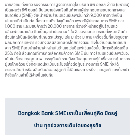
นายสุวิทย์ กิ่งแก้ว รองกรรมการผู้จัดการอาวุโส บริษัท ซีพี ออลล์ จำกัด (มหาชน)
เปิดเผยว่า ซีพี ออลล์ มีนโยบายส่งเสริมสินค้าจากผู้ประกอบการขนาดกลางและ
ขนาดย่อม (SME) จำหน่ายผ่านร้านเซเว่นอีเลฟเว่น กว่า 9,000 สาขา ซึ่งเป็น
นโยบายที่ดำเนินต่อเนื่องมาจนถึงปัจจุบันแล้ว เพราะมีผู้ประกอบการ SME กว่า
1,000 ราย และมีสินค้ากว่า 20,000 รายการ ที่วางจำหน่ายอยู่ในร้านเซเว่
นอีเลฟเว่นมาแล้ว คิดเป็นมูลค่าประมาณ 1 ใน 3 ของยอดขายรวมทั้งหมด สินค้า
ส่วนใหญ่เป็นผลิตภัณฑ์เกษตรแปรรูป เช่น มะม่วง มะขาม เครื่องดื่มที่แปรรูปจาก
ผลผลิตการเกษตร รวมถึงผลผลิตเกษตรโดยตรงด้วย ซึ่งในจำนวนผลิตภัณฑ์
จาก SME ที่เคยนำเข้ามาจำหน่ายในร้านเซเว่นอีเลฟเว่นแล้วนั้น มีการเติบโตเฉลี่ย
25% ต่อปี ส่วนเกณฑ์การคัดเลือกสินค้าจาก SME นั้น ทางร้านเซเว่นอีเลิฟเว่นจะ
เน้นในเรื่องของคุณภาพ บรรจุภัณฑ์ รวมถึงสนับสนุนความรู้ในเรื่องการคุ้มครอง
ผู้บริโภคด้วย ซึ่งทั้งหมดนี้จะเป็นประโยชน์ทั้งต่อผู้ประกอบการ SME ที่จะได้
กระจายสินค้าหรือผลิตภัณฑ์ออกสู่ลูกค้าได้อีกช่องทางหนึ่ง และลูกค้าเองก็จะเข้า
ถึงสินค้าเหล่านี้ได้ง่ายขึ้นเช่นกัน
Bangkok Bank SMEเราเป็นเพื่อนคู่คิด มิตรคู่
บ้าน ทุกช่วงการเติบโตของธุรกิจ