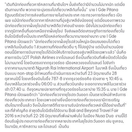
"เดิมทีนักท่องเที่ยวคาซัคสถานที่มาอินโดฯ นั้นยังถือว่ามีจำนวนไม่มากนัก แต่เมื่อ
เดินทางมาถึง พวกเขาจะมุ่งตรงไปเที่ยวบาหลีกันทั้งนั้น" นาย I Gde Pitana
รัฐมนตรีช่วยว่าการส่งเสริมการขายในต่างประเทศ กระทรวงการท่องเที่ยว เปิด
เผย แม้นักท่องเที่ยวจากคาซัคสถานที่มุ่งสู่บาหลียังน้อยอยู่ แต่เมื่อมองภาพรวม
นักท่องเที่ยวจากฝั่งยุโรปเข้าบาหลีถือว่าค่อนข้างเยอะ นี่ยังไม่รวมนักท่องเที่ยว
จากภูมิภาคอื่นที่นอกเหนือจากฝั่งยุโรป จึงส่งผลดีต่อเศรษฐกิจการท่องเที่ยวใน
อินโดนีเซียซึ่งเป็นประเทศที่มีแหล่งท่องเที่ยวมากมายอย่างมาก นาย I Gde
Pitana เปิดเผยว่า “นักท่องเที่ยวจากฝั่งยุโรปส่วนใหญ่จะนิยมชมชอบไปเที่ยว
บาหลีกันเป็นอันดับ 1 ส่วนสถานที่ท่องเที่ยวอื่น ๆ ก็ไปอยู่บ้าง แต่เป็นจำนวนน้อย
ตอนนี้มีสายการบินจากยุโรปได้เปิดให้บริการบินตรงสู่บาหลีโดยเฉพาะแล้ว” นั่นคือ
สายการบิน LOT Polish Airlines จากโปแลนด์ ซึ่งเป็นเที่ยวบินที่เพิ่งเปิดตัวไปเมื่อ
ไม่นานมากนี้ โดยบินตรงจากกรุงวอร์ซอ เมืองหลวงของโปแลนด์ ไปยังท่า
อากาศยานนานาชาติ Ngurah Rai International Airport ในบาหลี ซึ่งเป็นเที่ยว
บินแบบ non-stop มีกำหนดที่จะดำเนินการระหว่างวันที่ 23 มิถุนายนถึง 28
ตุลาคมปีนี้ โดยเครื่องบินโบอิ้ง 787-8 จากกรุงวอร์ซอคือ ช่วงสาย ๆ 10:45 น.
ถึงบาหลีในเวลาช่วงเย็น 06:00 น. ส่วนเที่ยวบินกลับ จะออกจากบาหลีในเวลาช่วง
เช้า 07:40 น. ถึงจุดหมายปลายทางที่กรุงวอร์ซอในเวลาบ่าย 15:35 น. นาย I Gde
Pitana เปิดเผยอีกว่า "นักท่องเที่ยวจากยุโรปตะวันออก เป็นตลาดใหม่สำหรับการ
ท่องเที่ยวประเทศเรา โดยเฉพาะอย่างยิ่งเมื่อการท่องเที่ยวของเรามีการเจริญ
เติบโตมากขึ้นแล้ว จึงเป็นโอกาสดีที่เราจะขานรับนักท่องเที่ยวเหล่านี้ได้อย่างเต็มที่"
และที่สำคัญคือ ล่าสุดอินโดนีเซียได้จัดงาน Bali and Beyond Travel Fair
2016 ระหว่างวันที่ 22-26 มิถุนายนที่เพิ่งผ่านพ้นไป ในเมือง Nusa Dua งานนี้ได้
ต้อนรับผู้ประกอบการท่องเที่ยวจากหลายประเทศในยุโรปตะวันออก เช่น ยูเครน,
โรมาเนีย, คาซัคสถาน และโปแลนด์ เป็นต้น