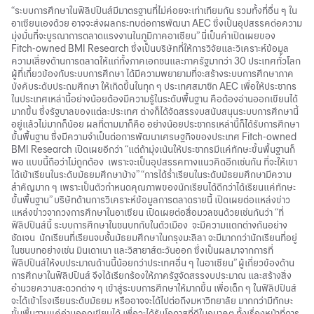
“ระบบการศึกษาในฟิลิปปินส์มีมาตรฐานที่ไม่ค่อยจะเท่าเทียมกัน รวมทั้งที่อื่น ๆ ใน
อาเซียนเองด้วย อาจจะส่งผลกระทบต่อการพัฒนา AEC ซึ่งเป็นอุปสรรคต่อความ
มุ่งมั่นที่จะบูรณาการตลาดแรงงานในภูมิภาคอาเซียน” นี่เป็นคำเปิดเผยของ
Fitch-owned BMI Research ซึ่งเป็นบริษัทที่ให้การวิจัยและวิเคราะห์ข้อมูล
ความเสี่ยงด้านการตลาดให้แก่ทั้งภาคเอกชนและภาครัฐมากว่า 30 ประเทศทั่วโลก
ผู้ที่เกี่ยวข้องกับระบบการศึกษา ได้มีความพยายามที่จะสร้างระบบการศึกษาภาค
บังคับระดับประถมศึกษา ให้เกิดขึ้นในทุก ๆ ประเทศสมาชิก AEC เพื่อให้ประชากร
ในประเทศเหล่านี้อย่างน้อยต้องมีความรู้ในระดับพื้นฐาน คือต้องอ่านออกเขียนได้
มากขึ้น ซึ่งรัฐบาลของแต่ละประเทศ ต่างก็ได้จัดสรรงบสนับสนุนระบบการศึกษานี้
อยู่แล้วไม่มากก็น้อย ผลที่ตามมาก็คือ อย่างน้อยประชากรเหล่านี้ก็ได้รับการศึกษา
ขั้นพื้นฐาน ซึ่งมีความจำเป็นต่อการพัฒนาเศรษฐกิจของประเทศ Fitch-owned
BMI Research เปิดเผยอีกว่า “แต่ถ้ามุ่งเน้นให้ประชากรมีแค่ทักษะขั้นพื้นฐานก็
พอ แบบนี้ถือว่าไม่ถูกต้อง เพราะจะเป็นอุปสรรคทางแนวคิดอีกเช่นกัน ที่จะให้เขา
ได้เข้าเรียนในระดับมัธยมศึกษาบ้าง” “การได้ร่ำเรียนในระดับมัธยมศึกษามีความ
สำคัญมาก ๆ เพราะเป็นตัวกำหนดคุณภาพของนักเรียนได้ดีกว่าได้เรียนแค่ทักษะ
ขั้นพื้นฐาน” บริษัทด้านการวิเคราะห์ข้อมูลการตลาดรายนี้ เปิดเผยต่อแหล่งข่าว
แหล่งข่าวจากวงการศึกษาในอาเซียน เปิดเผยต่อสื่อมวลชนด้วยเช่นกันว่า “ที่
ฟิลิปปินส์นี้ ระบบการศึกษาในชนบทกับในตัวเมือง จะมีความแตกต่างกันอย่าง
ชัดเจน นักเรียนที่เรียนจบชั้นมัธยมศึกษาในกรุงมะลิลา จะมีมากกว่านักเรียนที่อยู่
ในชนบทอย่างเช่น มินเดาเนา และวิสายาส์ตะวันออก ซึ่งเป็นผลมาจากการที่
ฟิลิปปินส์ให้งบประมาณด้านนี้น้อยกว่าประเทศอื่น ๆ ในอาเซียน” ผู้เกี่ยวข้องด้าน
การศึกษาในฟิลิปปินส์ จึงได้เรียกร้องให้ภาครัฐจัดสรรงบประมาณ และสร้างสิ่ง
อำนวยความสะดวกต่าง ๆ เข้าสู่ระบบการศึกษาให้มากขึ้น เพื่อเด็ก ๆ ในฟิลิปปินส์
จะได้เข้าโรงเรียนระดับมัธยม หรืออาจจะได้ไปต่อถึงมหาวิทยาลัย มากกว่ามีทักษะ
ขั้นพื้นฐานแค่อ่านออกเขียนได้ เพื่อจะได้รับโอกาสที่ดีในอนาคต ทั้งเรื่องหน้าที่การ