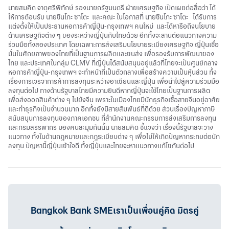
นายสมคิด จาตุศรีพิทักษ์ รองนายกรัฐมนตรี ฝ่ายเศรษฐกิจ เปิดเผยต่อสื่อว่า ได้
ให้การต้อนรับ นายชินโกะ ซาโตะ และคณะ ในโอกาสที่ นายชินโกะ ซาโตะ ได้รับการ
แต่งตั้งให้เป็นประธานหอการค้าญี่ปุ่น-กรุงเทพฯ คนใหม่ และได้หารือถึงนโยบาย
ด้านเศรษฐกิจต่าง ๆ ของระหว่างญี่ปุ่นกับไทยด้วย อีกทั้งจะสานต่อแนวทางความ
ร่วมมือทั้งสองประเทศ โดยเฉพาะการส่งเสริมนโยบายระเบียงเศรษฐกิจ ญี่ปุ่นเชื่อ
มั่นในศักยภาพของไทยที่เป็นฐานการผลิตและขนส่ง เพื่อรองรับการพัฒนาของ
ไทย และประเทศในกลุ่ม CLMV ที่ญี่ปุ่นได้สนับสนุนอยู่แล้วที่ไทยจะเป็นศูนย์กลาง
หอการค้าญี่ปุ่น-กรุงเทพฯ จะทำหน้าที่เป็นตัวกลางเพื่อสร้างความเป็นหุ้นส่วน ทั้ง
เรื่องการเจรจาการค้าการลงทุนระหว่างอาเซียนและญี่ปุ่น เพื่อนำไปสู่ความร่วมมือ
ลงทุนต่อไป ทางด้านรัฐบาลไทยมีความยินดีหากญี่ปุ่นจะใช้ไทยเป็นฐานการผลิต
เพื่อส่งออกสินค้าต่าง ๆ ไปยังจีน เพราะในเมืองไทยมีนักธุรกิจเชื้อสายจีนอยู่อาศัย
และทำธุรกิจเป็นจำนวนมาก อีกทั้งยังมีสายสัมพันธ์ที่ดีด้วย ส่วนเรื่องปัญหาภาษี
สนับสนุนการลงทุนของภาคเอกชน ที่สำนักงานคณะกรรมการส่งเสริมการลงทุน
และกรมสรรพากร มองคนละมุมกันนั้น นายสมคิด ชี้แจงว่า เรื่องนี้รัฐบาลจะวาง
แนวทาง ทั้งในด้านกฎหมายและกฎระเบียบต่าง ๆ เพื่อไม่ให้เกิดปัญหากระทบต่อนัก
ลงทุน ปัญหานี้ญี่ปุ่นเข้าใจดี ทั้งญี่ปุ่นและไทยจะหาแนวทางแก้ไขกันต่อไป
Bangkok Bank SMEเราเป็นเพื่อนคู่คิด มิตรคู่