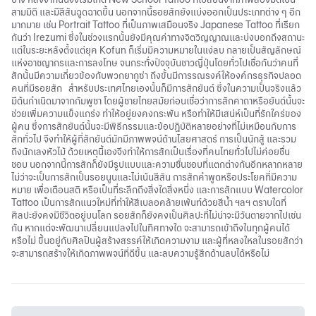
สามมิติ และมีสีสันฉูดฉาดขึ้น นอกจากนี้รอยสักยังแบ่งออกเป็นประเภทต่าง ๆ อีก
มากมาย เช่น Portrait Tattoo ที่เป็นภาพเสมือนจริง Japanese Tattoo ที่เรียก
กันว่า Irezumi ซึ่งในช่วงแรกนั้นยังมีคุณค่าทางจิตวิญญาณและบ่งบอกถึงสถานะ
แต่ในระยะหลังตั้งแต่ยุค Kofun ก็เริ่มมีความหมายในแง่ลบ กลายเป็นสัญลักษณ์
แห่งอาชญากรและการลงโทษ จนกระทั่งปัจจุบันชาวญี่ปุ่นโดยทั่วไปเชื่อกันว่าคนที่
สักนั้นมีความเกี่ยวข้องกับพวกยากูซ่า ถึงขั้นมีการรณรงค์ให้องค์กรธุรกิจปลอด
คนที่มีรอยสัก สำหรับประเทศไทยเองนั้นก็มีการสักยันต์ ซึ่งในความเป็นจริงแล้ว
มีต้นกำเนิดมาจากกัมพูชา โดยผู้ชายไทยสมัยก่อนเชื่อว่าการสักคาถาหรือยันต์นั้นจะ
ช่วยเพิ่มความแข็งแกร่ง ทำให้อยู่ยงคงกระพัน หรือทำให้มีเสน่ห์เป็นที่รักใคร่ของ
ผู้คน ซึ่งการสักยันต์นั้นจะมีพิธีกรรมและข้อปฏิบัติหลายอย่างที่ไม่เหมือนกับการ
สักทั่วไป จึงทำให้ผู้ที่สักยันต์มักมีภาพพจน์ด้านไสยศาสตร์ การเป็นนักสู้ และรวม
ถึงนักเลงหัวไม้ ด้วยเหตุนี้เองจึงทำให้การสักเป็นเรื่องที่คนไทยทั่วไปไม่ค่อยชื่น
ชอบ นอกจากนี้การสักก็ยังมีรูปแบบและความชื่นชอบที่แตกต่างกันอีกหลากหลาย
ไม่ว่าจะเป็นการสักเป็นรอยนูนและไม่เน้นสีสัน การสักคำพูดหรือประโยคที่มีความ
หมาย เพื่อเตือนสติ หรือเป็นที่ระลึกถึงสิ่งใดสิ่งหนึ่ง และการสักแบบ Watercolor
Tattoo เป็นการสักแนวใหม่ที่ทำให้สีเบลอคล้ายเพ้นท์ด้วยสีน้ำ ฯลฯ ตราบใดที่
ศิลปะยังคงมีชีวิตอยู่บนโลก รอยสักก็ยังคงเป็นศิลปะที่ไม่น่าจะมีวันตายจากไปเช่น
กัน หากแต่จะพัฒนาเปลี่ยนแปลงไปในทิศทางใด จะสามารถเข้าถึงในทุกผู้คนได้
หรือไม่ ขึ้นอยู่กับศิลปินผู้สร้างสรรค์ให้เกิดความงาม และผู้ที่หลงใหลในรอยสักว่า
จะสามารถสร้างให้เกิดภาพพจน์ที่ดีขึ้น และลบความรู้สึกด้านลบได้หรือไม่