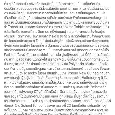
ทั้ง ๆ ที่ในความเป็นจริงแล้ว รอยสักนั้นมีเรื่องราวความเป็นมาที่สะท้อนถึง
ประวัติศาสตร์ของมนุษยชาติตั้งแต่ในอดีต และข้ามผ่านกาลเวลาอันเนิ่นนามมาจน
กระทั่งถึงปัจจุบัน ซึ่งเราพบว่ารอยสักนั้นไม่เพียงแต่จะเคยเป็นสัญลักษณ์แห่ง
เกียรติยศ เป็นสัญลักษณ์ของการเติบโต และบ่งบอกถึงตัวตนของแต่ละบุคคล
แล้ว ยังเป็นเสมือนวัฒนธรรมที่เป็นเอกลักษณ์เฉพาะตนในหลากหลายชนชาติ คำ
ว่า Tattoo นั้น มีรากศัพท์มาจากคำว่า tatau ของชาว Tahiti ซึ่งอาศัยอยู่ตามเกาะ
ในโอเชียเนีย ในขณะที่ชาว Samoa หนึ่งในชนเผ่ากลุ่ม Polynesia ซึ่งจัดอยู่ใน
เดียวกับ Tahiti กลับเรียกรอยสักว่า Pe’a ซึ่งทั้ง 2 เผ่าต่างให้ความสำคัญกับรอย
สัก โดยรอยสักของชาว Tahiti นั้นเป็นสัญลักษณ์แห่งความแข็งแกร่งและอดทน
ซึ่งมักจะสัก เส้นโค้ง ในขณะที่ชาว Samoa จะเน้นรอยขีดและเส้นตรง โดยมีความ
เชื่อว่ารอยสักนั้นบ่งบอกถึงความเป็นชายอย่างสมบูรณ์ ผู้ที่อดทนต่อการสักไม่ได้
ถือว่าเป็นเรื่องน่าอับอาย และไม่เพียงเท่านั้น ผู้หญิงของชนเผ่านี้ก็นิยมการสักเช่น
กัน หากแต่ลวดลายจะแตกต่างไป เรียกว่า Malu ซึ่งเป็นการบ่งบอกถึงการเติบโต
เป็นหญิงสาวเต็มตัว ส่วนเผ่า Maori อีกชนเผ่าใน Polynesia กลับใช้รอยสักบ่ง
บอกถึงความมีฐานะและดึงดูดเพศตรงข้าม โดยการสักบนหน้าของตัวเอง ซึ่งพวก
เขาเรียกมันว่า Ta moko ในขณะที่ชนเผ่าบนเกาะ Papua New Guinea กลับสัก
เฉพาะในกลุ่มผู้หญิง โดยเริ่มสักตั้งแต่อายุ 5 ขวบและจะสักเพิ่มขึ้นในทุก ๆ ปี ซึ่ง
หากหญิงคนใดแต่งงานแล้วก็จะสักเป็นรูปตัววีที่คอ นอกจากนี้ยังมีชนเผ่าต่าง ๆ
อีกมากมายที่ใช้รอยสักในการบ่งบอกความหมายต่าง ๆ บางชนเผ่าเชื่อว่าการสัก
เป็นการยืมพลังจากภูตผีสิ่งศักดิ์สิทธิ์เพื่อเพิ่มความแข็งแกร่งและคุ้มครองภัย
ฯลฯ รอยสักได้เดินทางข้ามน้ำข้ามทะเลและถูกเผยแพร่ไปสู่ทั่วโลกโดยบรรดานัก
เดินเรือที่เดินทางไปเกาะต่าง ๆ และนำรอยสักออกมาเผยแพร่ เกิดเป็นรอยสักยุคที่
เรียกว่า Old School Tattoo ในช่วงศตวรรษที่ 20 โดยเริ่มมีการใช้เฉดสีต่างๆ
แต่ไม่มาก เป็นภาพการ์ตูนสองมิติบ้าง เป็นภาพเกี่ยวกับการเดินเรือบ้าง ความรัก
บ้าง หลังจากนั้นจึงเริ่มเกิด New School Tattoo ที่เปลี่ยนจากภาพสองมิติเป็น