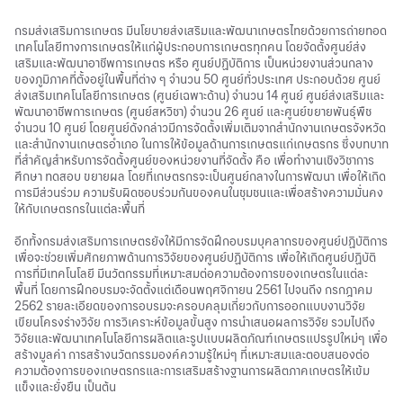
กรมส่งเสริมการเกษตร มีนโยบายส่งเสริมและพัฒนาเกษตรไทยด้วยการถ่ายทอด
เทคโนโลยีทางการเกษตรให้แก่ผู้ประกอบการเกษตรทุกคน โดยจัดตั้งศูนย์ส่ง
เสริมและพัฒนาอาชีพการเกษตร หรือ ศูนย์ปฏิบัติการ เป็นหน่วยงานส่วนกลาง
ของภูมิภาคที่ตั้งอยู่ในพื้นที่ต่าง ๆ จำนวน 50 ศูนย์ทั่วประเทศ ประกอบด้วย ศูนย์
ส่งเสริมเทคโนโลยีการเกษตร (ศูนย์เฉพาะด้าน) จำนวน 14 ศูนย์ ศูนย์ส่งเสริมและ
พัฒนาอาชีพการเกษตร (ศูนย์สหวิชา) จำนวน 26 ศูนย์ และศูนย์ขยายพันธุ์พืช
จำนวน 10 ศูนย์ โดยศูนย์ดังกล่าวมีการจัดตั้งเพิ่มเติมจากสำนักงานเกษตรจังหวัด
และสำนักงานเกษตรอำเภอ ในการให้ข้อมูลด้านการเกษตรแก่เกษตรกร ซึ่งบทบาท
ที่สำคัญสำหรับการจัดตั้งศูนย์ของหน่วยงานที่จัดตั้ง คือ เพื่อทำงานเชิงวิชาการ
ศึกษา ทดสอบ ขยายผล โดยที่เกษตรกรจะเป็นศูนย์กลางในการพัฒนา เพื่อให้เกิด
การมีส่วนร่วม ความรับผิดชอบร่วมกันของคนในชุมชนและเพื่อสร้างความมั่นคง
ให้กับเกษตรกรในแต่ละพื้นที่
อีกทั้งกรมส่งเสริมการเกษตรยังให้มีการจัดฝึกอบรมบุคลากรของศูนย์ปฏิบัติการ
เพื่อจะช่วยเพิ่มศักยภาพด้านการวิจัยของศูนย์ปฏิบัติการ เพื่อให้เกิดศูนย์ปฏิบัติ
การที่มีเทคโนโลยี มีนวัตกรรมที่เหมาะสมต่อความต้องการของเกษตรในแต่ละ
พื้นที่ โดยการฝึกอบรมจะจัดตั้งแต่เดือนพฤศจิกายน 2561 ไปจนถึง กรกฎาคม
2562 รายละเอียดของการอบรมจะครอบคลุมเกี่ยวกับการออกแบบงานวิจัย
เขียนโครงร่างวิจัย การวิเคราะห์ข้อมูลขั้นสูง การนำเสนอผลการวิจัย รวมไปถึง
วิจัยและพัฒนาเทคโนโลยีการผลิตและรูปแบบผลิตภัณฑ์เกษตรแปรรูปใหม่ๆ เพื่อ
สร้างมูลค่า การสร้างนวัตกรรมองค์ความรู้ใหม่ๆ ที่เหมาะสมและตอบสนองต่อ
ความต้องการของเกษตรกรและการเสริมสร้างฐานการผลิตภาคเกษตรให้เข้ม
แข็งและยั่งยืน เป็นต้น