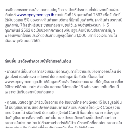
กรณีกระทรวงการคลัง โดยกรมบัญชีกลางเปิดให้ประชาชนทั่วไปลงทะเบียนผ่าน
เว็บไซต์
www.epayment.go.th
ภายในวันที่ 15 กุมภาพันธ์ 2562 เพื่อรับสิทธิ์
ได้เงินชดเชย 5% ของราคาสินค้าและบริการที่มีภาษีมูลค่าเพิ่ม (ค่าสินค้า บวกภาษี
มูลค่าเพิ่ม 7%) สำหรับประชาชนที่ลงทะเบียนไว้และจับจ่ายช่วงวันที่ 1-15
กุมภาพันธ์ 2562 ซึ่งเป็นช่วงเทศกาลตรุษจีน รัฐจะคืนเข้าบัญชีธนาคารที่ผูก
พร้อมเพย์ที่ใช้เลขประจำตัวประชาชนสูงสุดไม่เกิน 1,000 บาท ซึ่งจะจ่ายภายใน
เดือนพฤศจิกายน 2562
ก่อนอื่น เราต้องทำความเข้าใจที่ตรงกันก่อน
- มาตรการนี้เป็นมาตรการส่งเสริมเพื่อกระตุ้นการใช้จ่ายผ่านช่องทางออนไลน์ ซึ่ง
ผู้สนใจเข้าร่วมโครงการต้องเข้าไปกรอกข้อมูลเพื่อรับสิทธิ์ในเวปไซต์
www.epayment.go.th ใช้ข้อมูลรหัสหลังบัตรประชาชน เลขที่บัญชีธนาคารที่จะ
ใช้คิวอาร์โค้ดในแอปฯ ชำระเงิน และเลขที่บัตรเดบิต 16 หลัก หมดเขตสิ้นเดือนนี้
เพราะฉะนั้นรีบลงทะเบียนก่อนเลย
- คุณสมบัติของผู้ที่เข้าร่วมโครงการ คือ สัญชาติไทย อายุตั้งแต่ 15 ปีบริบูรณ์ขึ้น
ไป มีบัญชีธนาคาร มีแอปพลิเคชันธนาคารที่สแกน คิวอาร์โค้ด (QR Code) จ่าย
แทนเงินสดได้ หรือต้องมี บัตรเดบิต (Debit Card) ที่ออกโดยธนาคารนั้นๆ ผูก
กับบัญชีธนาคารที่ลงทะเบียนเท่านั้น และ บัตรเดบิตจะต้องเป็นบัตรที่ออกโดย
ธนาคารในประเทศไทย ไม่ต้องถามว่าอะไรใช้ได้บ้าง บัตรเดบิตที่ออกโดยธนาคารใน