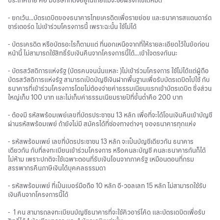
ประเทศไทย คือ มีบริษัทที่ตั้งอยู่ในไทยแม้จะชื่อฝรั่งก็ใช้ได้หมด
- ยกเว้น...บัตรเดบิตของธนาคารไทยเครดิตเพื่อรายย่อย และธนาคารสแตนดาร์ด
ชาร์เตอร์ด ไม่เข้าร่วมโครงการนี้ เพราะฉะนั้น ใช้ไม่ได้
- บัตรเครดิต หรือบัตรอะไรก็ตามแต่ ที่นอกเหนือจากที่ให้รายละเอียดไว้ในข้อก่อน
หน้านี้ ไม่สามารถใช้สิทธิ์รับเงินคืนจากโครงการนี้ได้...เข้าใจตรงกันนะ
- บัตรสวัสดิการแห่งรัฐ (บัตรคนจนนั่นแหละ )ไม่เข้าร่วมโครงการ ใช้ไม่ได้แต่ผู้ถือ
บัตรสวัสดิการแห่งรัฐ สามารถเปิดบัญชีเงินฝากพื้นฐานเพื่อรับบัตรเดบิตไปใช้ กับ
ธนาคารที่เข้าร่วมโครงการโดยไม่ต้องจ่ายค่าธรรมเนียมแรกเข้าบัตรเดบิต ซึ่งส่วน
ใหญ่เก็บ 100 บาท และไม่เก็บค่าธรรมเนียมรายปีที่ขั้นต่ำคือ 200 บาท
- ต้องมี รหัสพร้อมเพย์เลขที่บัตรประชาชน 13 หลัก เพื่อที่จะได้โอนเงินคืนเข้าบัญชี
ผ่านรหัสพร้อมเพย์ ถ้ายังไม่มี สมัครได้ที่ช่องทางต่างๆ ของธนาคารทุกแห่ง
- รหัสพร้อมเพย์ เลขที่บัตรประชาชน 13 หลัก จะเป็นบัญชีเดียวกัน ธนาคาร
เดียวกัน กับที่ลงทะเบียนเข้าร่วมโครงการ หรือคนละบัญชี คนละธนาคารกันก็ได้
ไม่ห้าม เพราะปกติจะใช้เฉพาะตอนที่รับเงินโอนจากภาครัฐ เหมือนตอนที่กรม
สรรพากรคืนภาษีเงินได้บุคคลธรรมดา
- รหัสพร้อมเพย์ ที่เป็นเบอร์มือถือ 10 หลัก อี-วอลเลท 15 หลัก ไม่สามารถใช้รับ
เงินคืนจากโครงการนี้ได้
- 1 คน สามารถลงทะเบียนบัญชีธนาคารที่จะใช้คิวอาร์โค้ด และบัตรเดบิตเพื่อรับ