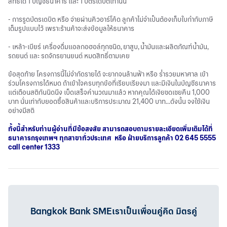
สิทธิ์ได้ 1 บัญชีธนาคาร และ 1 บัตรเดบิตเท่านั้น
- การรูดบัตรเดบิต หรือ จ่ายผ่านคิวอาร์โค้ด ลูกค้าไม่จำเป็นต้องเก็บใบกำกับภาษี
เต็มรูปแบบไว้ เพราะร้านค้าจะส่งข้อมูลให้ธนาคาร
- เหล้า-เบียร์ เครื่องดื่มแอลกอฮอล์ทุกชนิด, ยาสูบ, น้ำมันและผลิตภัณฑ์น้ำมัน,
รถยนต์ และ รถจักรยานยนต์ หมดสิทธิ์ตามเคย
ข้อสุดท้าย โครงการนี้ไม่จำกัดรายได้ จะยากจนล้านฟ้า หรือ ร่ำรวยมหาศาล เข้า
ร่วมโครงการได้หมด ถ้าเข้าใจครบทุกข้อที่เรียบเรียงมา และมีเงินในบัญชีธนาคาร
แต่เตือนสติกันนิดนึง เบ็ดเสร็จคำนวณมาแล้ว หากคุณได้เงิยชดเชยคืน 1,000
บาท นั่นเท่ากับยอดซื้อสินค้าและบริการประมาณ 21,400 บาท...ดังนั้น จงใช้เงิน
อย่างมีสติ
ทั้งนี้สำหรับท่านผู้อ่านที่มีข้อสงสัย สามารถสอบถามรายละเอียดเพิ่มเติมได้ที่
ธนาคารกรุงเทพฯ ทุกสาขาทั่วประเทศ หรือ ฝ่ายบริการลูกค้า 02 645 5555
call center 1333
Bangkok Bank SMEเราเป็นเพื่อนคู่คิด มิตรคู่