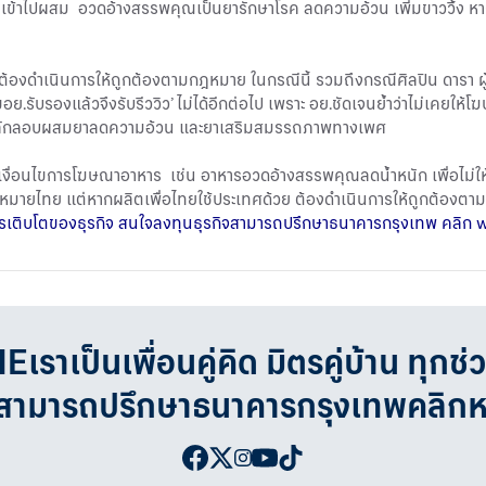
าเข้าไปผสม อวดอ้างสรรพคุณเป็นยารักษาโรค ลดความอ้วน เพิ่มขาววิ้ง หากพ
งดำเนินการให้ถูกต้องตามกฎหมาย ในกรณีนี้ รวมถึงกรณีศิลปิน ดารา ผู้มีช
ย.รับรองแล้วจึงรับรีววิว’ ไม่ได้อีกต่อไป เพราะ อย.ชัดเจนย้ำว่าไม่เคยให้โ
ี่มีการลักลอบผสมยาลดความอ้วน และยาเสริมสมรรถภาพทางเพศ
เงื่อนไขการโฆษณาอาหาร เช่น อาหารอวดอ้างสรรพคุณลดน้ำหนัก เพื่อไม่ใ
กฎหมายไทย แต่หากผลิตเพื่อไทยใช้ประเทศด้วย ต้องดำเนินการให้ถูกต้องต
่วงการเติบโตของธุรกิจ สนใจลงทุนธุรกิจสามารถปรึกษาธนาคารกรุงเทพ คลิก
w
เป็นเพื่อนคู่คิด มิตรคู่บ้าน ทุกช่
จสามารถปรึกษาธนาคารกรุงเทพคลิก