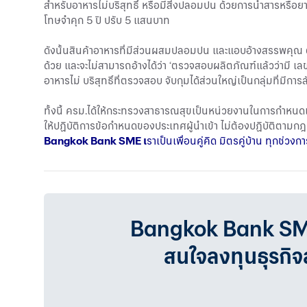
สำหรับอาหารไม่บริสุทธิ์ หรือมีสิ่งปลอมปน ด้วยการนำสารหรือย
โทษจำคุก 5 ปี ปรับ 5 แสนบาท
ดังนั้นสินค้าอาหารที่มีส่วนผสมปลอมปน และแอบอ้างสรรพคุณ ต้อ
ด้วย และจะไม่สามารถอ้างได้ว่า ‘ตรวจสอบผลิตภัณฑ์แล้วว่ามี เลขอ
อาหารไม่ บริสุทธิ์ที่ตรวจสอบ จับกุมได้ส่วนใหญ่เป็นกลุ่มท
ทั้งนี้ ครม.ได้ให้กระทรวงสาธารณสุขเป็นหน่วยงานในการกำหนด
ให้ปฏิบัติการข้อกำหนดของประเทศผู้นำเข้า ไม่ต้องปฏิบัติตาม
Bangkok Bank SME
เ
ราเป็นเพื่อนคู่คิด มิตรคู่บ้าน ทุกช
Bangkok Bank SMEเรา
สนใจลงทุนธุรกิ