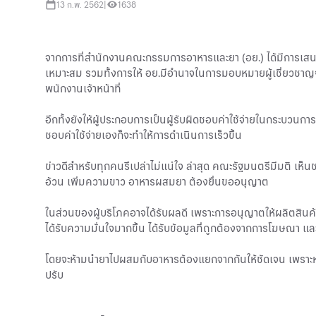
13 ก.พ. 2562
|
1638
จากการที่สำนักงานคณะกรรมการอาหารและยา (อย.) ได้มีการเสนอ ให
เหมาะสม รวมทั้งการให้ อย.มีอำนาจในการมอบหมายผู้เชี่ยวชา
พนักงานเจ้าหน้าที่
อีกทั้งยังให้ผู้ประกอบการเป็นผู้รับผิดชอบค่าใช้จ่ายในกระบวนการ
ชอบค่าใช้จ่ายเองก็จะทำให้การดำเนินการเร็วขึ้น
ข่าวดีสำหรับทุกคนรึเปล่าไม่แน่ใจ ล่าสุด คณะรัฐมนตรีมีมติ เห
อ้วน เพิ่มความขาว อาหารผสมยา ต้องยื่นขออนุญาต
ในส่วนของผู้บริโภคอาจได้รับผลดี เพราะการอนุญาตให้ผลิตสินค
ได้รับความมั่นใจมากขึ้น ได้รับข้อมูลที่ถูกต้องจากการโฆษณา แล
โดยจะห้ามนำยาไปผสมกับอาหารต้องแยกจากกันให้ชัดเจน เพราะ
ปรับ