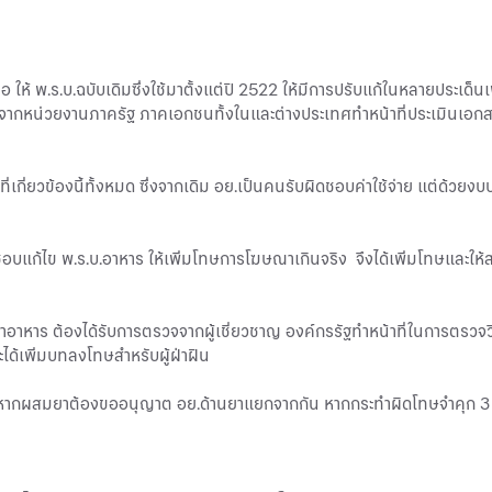
้ พ.ร.บ.ฉบับเดิมซึ่งใช้มาตั้งแต่ปี 2522 ให้มีการปรับแก้ในหลายประเด็นเ
ญจากหน่วยงานภาครัฐ ภาคเอกชนทั้งในและต่างประเทศทำหน้าที่ประเมินเอ
ที่เกี่ยวข้องนี้ทั้งหมด ซึ่งจากเดิม อย.เป็นคนรับผิดชอบค่าใช้จ่าย แต่ด้วยงบ
็นชอบแก้ไข พ.ร.บ.อาหาร ให้เพิ่มโทษการโฆษณาเกินจริง จึงได้เพิ่มโทษและให
้าอาหาร ต้องได้รับการตรวจจากผู้เชี่ยวชาญ องค์กรรัฐทำหน้าที่ในการตรวจ
ะได้เพิ่มบทลงโทษสำหรับผู้ฝ่าฝืน
หากผสมยาต้องขออนุญาต อย.ด้านยาแยกจากกัน หากกระทำผิดโทษจำคุก 3 ปี