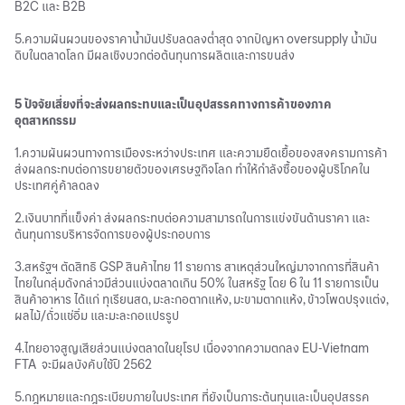
B2C และ B2B
5.ความผันผวนของราคาน้ำมันปรับลดลงต่ำสุด จากปัญหา oversupply น้ำมัน
ดิบในตลาดโลก มีผลเชิงบวกต่อต้นทุนการผลิตและการขนส่ง
5 ปัจจัยเสี่ยงที่จะส่งผลกระทบและเป็นอุปสรรคทางการค้าของภาค
อุตสาหกรรม
1.ความผันผวนทางการเมืองระหว่างประเทศ และความยืดเยื้อของสงครามการค้า
ส่งผลกระทบต่อการขยายตัวของเศรษฐกิจโลก ทำให้กำลังซื้อของผู้บริโภคใน
ประเทศคู่ค้าลดลง
2.เงินบาทที่แข็งค่า ส่งผลกระทบต่อความสามารถในการแข่งขันด้านราคา และ
ต้นทุนการบริหารจัดการของผู้ประกอบการ
3.สหรัฐฯ ตัดสิทธิ GSP สินค้าไทย 11 รายการ สาเหตุส่วนใหญ่มาจากการที่สินค้า
ไทยในกลุ่มดังกล่าวมีส่วนแบ่งตลาดเกิน 50% ในสหรัฐ โดย 6 ใน 11 รายการเป็น
สินค้าอาหาร ได้แก่ ทุเรียนสด, มะละกอตากแห้ง, มะขามตากแห้ง, ข้าวโพดปรุงแต่ง,
ผลไม้/ถั่วแช่อิ่ม และมะละกอแปรรูป
4.ไทยอาจสูญเสียส่วนแบ่งตลาดในยุโรป เนื่องจากความตกลง EU-Vietnam
FTA จะมีผลบังคับใช้ปี 2562
5.กฎหมายและกฎระเบียบภายในประเทศ ที่ยังเป็นภาระต้นทุนและเป็นอุปสรรค