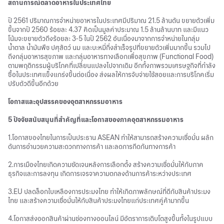
สถานการณ์ตลาดอาหารในประเทศไทย
ปี 2561 ปริมาณการจำหน่ายอาหารในประเทศมีปริมาณ 21.5 ล้านตัน ขยายตัวเพิ่ม
ขึ้นจากปี 2560 ร้อยละ 4.37 คิดเป็นมูลค่าประมาณ 1.5 ล้านล้านบาท และมีแนว
โน้มจะขยายตัวถึงร้อยละ 3-5 ในปี 2562 อันเนื่องมาจากการจําหน่ายในกลุ่ม
น้ำตาล น้ำมันพืช ปศุสัตว์ นม และบะหมี่กึ่งสําเร็จรูปที่ขยายตัวเพิ่มมากขึ้น รวมไป
ถึงกลุ่มอาหารสุขภาพ และกลุ่มอาหารทางเลือกเพื่อสุขภาพ (Functional Food)
ตามพฤติกรรมผู้บริโภคที่เปลี่ยนแปลงไปจากเดิม อีกทั้งภาพรวมเศรษฐกิจที่กําลัง
ซื้อในประเทศแข็งแกร่งขึ้นต่อเนื่อง ส่งผลให้การจับจ่ายใช้สอยและการบริโภคเริ่ม
ปรับตัวดีขึ้นอีกด้วย
โอกาสและอุปสรรคของอุตสาหกรรมอาหาร
5 ปัจจัยสนับสนุนที่สำคัญที่และโอกาสของภาคอุตสาหกรรมอาหาร
1.โอกาสของไทยในการเป็นประธาน ASEAN ทำให้สามารถสร้างความเชื่อมั่น ผลัก
ดันการอำนวยความสะดวกทางการค้า และลดการกีดกันทางการค้า
2.การเมืองไทยเกิดความชัดเจนหลังการเลือกตั้ง สร้างความเชื่อมั่นให้กับภาค
ธุรกิจและการลงทุน เกิดการเจรจาความตกลงด้านการค้าระหว่างประเทศ
3.EU ปลดล็อกใบเหลืองการประมงไทย ทำให้เกิดภาพลักษณ์ที่ดีกับสินค้าประมง
ไทย และสร้างความเชื่อมั่นให้กับสินค้าประมงไทยแก่ประเทศคู่ค้ามากขึ้น
4.โอกาสส่งออกสินค้าผ่านช่องทางออนไลน์ มีอัตราการเติบโตสูงขึ้นทั้งในรูปแบบ