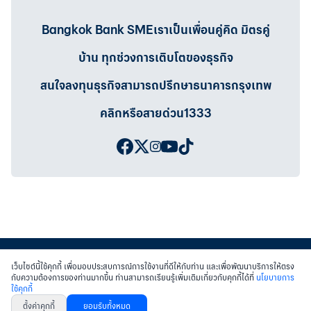
Bangkok Bank SMEเราเป็นเพื่อนคู่คิด มิตรคู่
บ้าน ทุกช่วงการเติบโตของธุรกิจ
สนใจลงทุนธุรกิจสามารถปรึกษาธนาคารกรุงเทพ
คลิกหรือสายด่วน1333
เว็บไซต์นี้ใช้คุกกี้ เพื่อมอบประสบการณ์การใช้งานที่ดีให้กับท่าน และเพื่อพัฒนาบริการให้ตรง
กับความต้องการของท่านมากขึ้น ท่านสามารถเรียนรู้เพิ่มเติมเกี่ยวกับคุกกี้ได้ที่
นโยบายการ
ใช้คุกกี้
สงวนสิทธิ์ พ.ศ.2558 บมจ.ธนาคารกรุงเทพฯ
|
เข้าสู่เว็บไซต์ธนาคาร
|
ติดต่อเรา
ตั้งค่าคุกกี้
ยอมรับทั้งหมด
หนังสือแจ้งการคุ้มครองข้อมูลส่วนบุคคล
นโยบายการใช้คุกกี้
เงื่อนไขการใช้เว็บไซต์