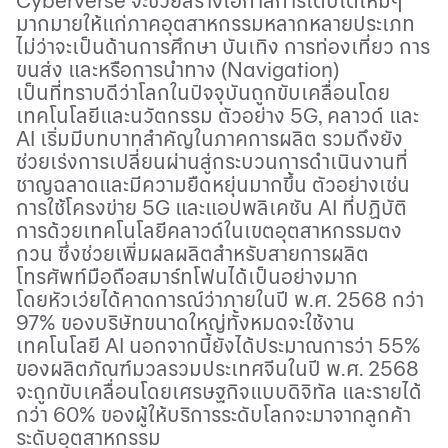
Cyberverse
จะช่วยสร้างโอกาสการเติบโตใหม่ๆ
มากมายให้แก่ภาคอุตสาหกรรมหลากหลายประเภท
ไม่ว่าจะเป็นด้านการศึกษา บันเทิง การท่องเที่ยว การ
ขนส่ง และหรือการนำทาง (
Navigation)
เป็นที่ทราบดีว่าโลกในปัจจุบันถูกขับเคลื่อนโดย
เทคโนโลยีและนวัตกรรม ตัวอย่าง
5G,
คลาวด์ และ
AI
เริ่มมีบทบาทสำคัญในภาคการผลิต รวมถึงยัง
ช่วยเร่งการเปลี่ยนผ่านสู่กระบวนการดำเนินงานที่
ชาญฉลาดและมีความยืดหยุ่นมากขึ้น ตัวอย่างเช่น
การใช้โครงข่าย
5G
และแอปพลิเคชัน
AI
ที่ปฏิบัติ
การด้วยเทคโนโลยีคลาวด์ในเขตอุตสาหกรรมตง
กวน ซึ่งช่วยเพิ่มผลผลิตสำหรับสายการผลิต
โทรศัพท์มือถือสมาร์ทโฟนได้เป็นอย่างมาก
โดยหัวเว่ยได้คาดการณ์ว่าภายในปี พ.ศ.
2568
กว่า
97%
ของบริษัทขนาดใหญ่ทั้งหมดจะใช้งาน
เทคโนโลยี
AI
นอกจากนี้ยังได้ประมาณการว่า
55%
ของผลิตภัณฑ์มวลรวมประเทศจีนในปี พ.ศ.
2568
จะถูกขับเคลื่อนโดยเศรษฐกิจแบบดิจิทัล และรายได้
กว่า
60%
ของผู้ให้บริการระดับโลกจะมาจากลูกค้า
ระดับอุตสาหกรรม