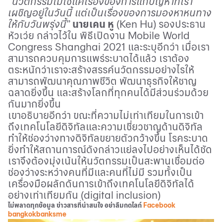
“
นวัตกรรมไม่ใช่แค่เรื่องของการแก้ปัญหาที่เรา
เผชิญอยู่ในวันนี้ แต่เป็นเรื่องของการมองหาหนทาง
ให้กับวันพรุ่งนี้
”
นายเคน หู
(
Ken Hu)
รองประธาน
หัวเว่ย กล่าวไว้ใน พิธีเปิดงาน
Mobile World
Congress Shanghai 2021
และระบุอีกว่า เมื่อเรา
สามารถควบคุมการแพร่ระบาดได้แล้ว เราต้อง
ตระหนักว่าเราจะสร้างสรรค์นวัตกรรมอย่างไรให้
สามารถพัฒนาคุณภาพชีวิต พัฒนาธุรกิจให้ชาญ
ฉลาดยิ่งขึ้น และสร้างโลกที่ทุกคนได้มีส่วนร่วมด้วย
กันมากยิ่งขึ้น
เขาอธิบายอีกว่า ขณะที่ความไม่เท่าเทียมในการเข้า
ถึงเทคโนโลยีดิจิทัลและความเชี่ยวชาญด้านดิจิทัล
ทำให้ช่องว่างทางดิจิทัลขยายตัวกว้างขึ้น โรคระบาด
ยิ่งทำให้สถานการณ์ดังกล่าวแย่ลงไปอย่างเห็นได้ชัด
เราจึงต้องมุ่งเน้นให้นวัตกรรมเป็นสะพานเชื่อมต่อ
ช่องว่างระหว่างคนที่มีและคนที่ไม่มี รวมทั้งเป็น
เครื่องมือผลักดันการเข้าถึงเทคโนโลยีดิจิทัลได้
อย่างเท่าเทียมกัน (
digital inclusion)
ไม่พลาดทุกข้อมูล ข่าวสารที่น่าสนใจ อย่าลืมกดไลก์
Facebook
bangkokbanksme