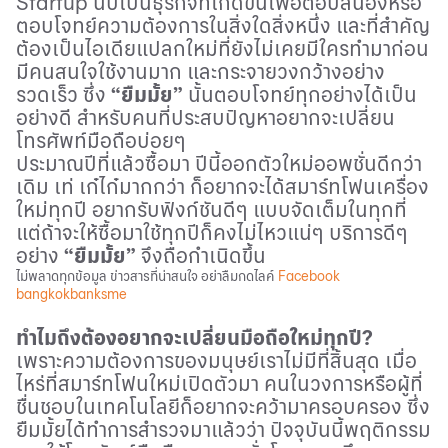
Startup
นับเป็นธุรกิจที่เกิดขึ้นเพื่อตอบสนองหรือ
ตอบโจทย์ความต้องการในสิ่งใดสิ่งหนึ่ง และที่สำคัญ
ต้องเป็นไอเดียแปลกใหม่ที่ยังไม่เคยมีใครทำมาก่อน
มีคนสนใจใช้งานมาก และกระจายวงกว้างอย่าง
รวดเร็ว ซึ่ง
“ยืมมั้ย”
นั้นตอบโจทย์ทุกอย่างได้เป็น
อย่างดี สำหรับคนที่ประสบปัญหาอยากจะเปลี่ยน
โทรศัพท์มือถือบ่อยๆ
ประมาณปีที่แล้วซื้อมา ปีนี้ออกตัวใหม่ออพชั่นดีกว่า
เดิม เท่ เก๋ไก๋มากกว่า ก็อยากจะได้สมาร์ทโฟนเครื่อง
ใหม่ทุกปี อยากรับฟังก์ชันดีๆ แบบจัดเต็มในทุกที่
แต่ถ้าจะให้ซื้อมาใช้ทุกปีก็คงไม่ไหวแน่ๆ บริการดีๆ
อย่าง
“ยืมมั้ย”
จึงถือกำเนิดขึ้น
ไม่พลาดทุกข้อมูล ข่าวสารที่น่าสนใจ อย่าลืมกดไลค์
Facebook
bangkokbanksme
ทำไมถึงต้องอยากจะเปลี่ยนมือถือใหม่ทุกปี
?
เพราะความต้องการของมนุษย์เราไม่มีที่สิ้นสุด เมื่อ
ไหร่ที่สมาร์ทโฟนใหม่เปิดตัวมา คนในวงการหรือผู้ที่
ชื่นชอบในเทคโนโลยีก็อยากจะคว้ามาครอบครอง ซึ่ง
ยืมมั้ยได้ทำการสำรวจมาแล้วว่า ปัจจุบันนี้พฤติกรรม