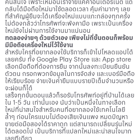
คนสนใจ เพราะเหมือนเราจ่ายแค่ค่าอินเตอร์เน็ต แต่
กลับได้มือถือใหม่มาใช้ตลอดเวลา คุ้มค่ามากๆ เลย
ที่สำคัญผู้ยืมจะได้เครื่องใหม่แบบแกะกล่องทุกครั้ง
ไม่ต้องกลัวว่าโทรศัพท์จะพังคามือ เพราะเป็นเครื่อง
ใหม่ยังไม่ผ่านการใช้งานมาแน่นอน
ทดลองง่ายๆ ด้วยตัวเอง เพียงไม่กี่ขั้นตอนก็พร้อม
มีมือถือเครื่องใหม่ไว้ใช้งาน
สำหรับใครที่อยากลองใช้บริการก็เข้าไปโหลดแอปได้
เลยครับ ทั้ง
Google Play Store
และ
App store
เลือกมือถือที่ต้องการยืม จากนั้นลงทะเบียนยืนยัน
ตัวตน กรอกพวกข้อมูลในการจัดส่ง และเบอร์มือถือ
ให้เรียบร้อย จ่ายเงินค่ายืมแบบรายปีเต็มจำนวนหรือ
จะผ่อนก็ได้
เสร็จทุกขั้นตอนแล้วก็รอรับโทรศัพท์อยู่ที่บ้านได้เลย
ใน 1-5 วัน เท่านั้นเอง นับว่าเป็นหนึ่งในทางเลือก
ใหม่ที่น่าสนใจสำหรับคนที่อยากลองใช้เทคโนโลยี
ล้ำๆ ก่อนใครแบบไม่ต้องเสียเงินแพง หมดปัญหา
ขายต่อมือสองได้ราคาถูก แต่สามารถเปลี่ยนรุ่นใหม่
ได้ตลอดไป เป็นบริการที่แปลกใหม่และน่าสนใจมาก
เลยทีเดียว