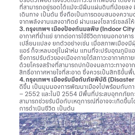
ที่สามารถอยู่รอดได้แม้จะมีผืนแผ่นดินที่น้อยลง มี
เดินทาง เป็นต้น ซึ่งถือเป็นการตอบสนองความต
จากพลังงานแสงอาทิตย์ ผ่านแผงโซลาร์เซลล์ให้
3.
กรุงเทพฯ เมืองป้องกันมลพิษ
(Indoor City
อากาศที่ย่ำแย่ ยากต่อการใช้ชีวิตภายนอกอาคาร 
เปลี่ยนแปลง ยกตัวอย่างเช่น เมื่อสภาพเมืองมี
แอร์ ก็จะหลบอยู่ในผ้าห่ม แทนที่จะปรับอุณภูมิแ
ซึ่งการปรับตัวของเมืองภายใต้สภาวะอากาศภายนอ
ด้วยโครงสร้างที่สามารถปกป้องมลภาวะทางอากาศ
สิทธิ์อากาศหายใจที่สะอาด ซึ่งควรเป็นสิทธิขั้นพื้
4.
กรุงเทพฯ เมืองรับมือกับภัยพิบัติ
(Disaster 
ดีขึ้น เป็นมุมมองการพัฒนาเมืองไปพร้อมกับการ
– 2552
และในปี
2554
มีพื้นที่ประสบอุทกภัยกว
สามารถช่วยรับมือกับเหตุการณ์ที่อาจจะเกิดขึ้นโ
การดำเนินชีวิต เป็นต้น