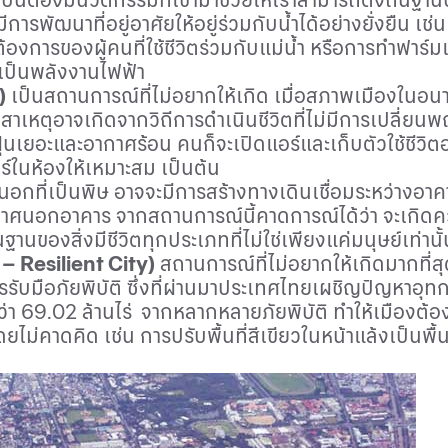
การพัฒนาที่อยู่อาศัยให้อยู่ร่วมกับน้ำได้อย่างยั่งยืน เช่
้องการของผู้คนที่ใช้ชีวิตร่วมกับแม่น้ำ หรือการทำฟา
เป็นพลังงานไฟฟ้า
)
เป็นสถานการณ์ที่ไม่อยากให้เกิด เมื่อสภาพเมืองในอน
สาเหตุอาจเกิดจากวิถีการดำเนินชีวิตที่ไม่มีการเปลี่ย
ฝุ่นเยอะและอากาศร้อน คนก็จะเปิดแอร์และเก็บตัวใช้ชีวิ
อร์ในห้องให้เหมาะสม เป็นต้น
กที่เป็นพิษ อาจจะมีการสร้างทางเดินเชื่อมระหว่างอาคา
นอกอาคาร จากสถานการณ์นี้คาดการณ์ได้ว่า จะเกิดความ
นฐานของสิ่งมีชีวิตทุกประเภทที่ไม่ใช่เพียงแค่มนุษย์เท่านั
– Resilient City)
สถานการณ์ที่ไม่อยากให้เกิดมากที่ส
รับมือภัยพิบัติ ซึ่งที่ผ่านมาประเทศไทยเผชิญปัญหาอุทก
่า
69.02
ล้านไร่
จากหลากหลายภัยพิบัติ ทำให้เมืองต้อ
ดยไม่คาดคิด เช่น การปรับพื้นที่สีเขียวในหน้าแล้งเป็นพ