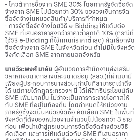
- โควต้าการซื้อจาก
SME
30% โดยภาครัฐจัดซื้อจัด
จ้างจาก
SME
ไม่น้อยกว่า
30%
ของวงเงินการจัด
ซื้อจัดจ้างในหมวดสินค้า/บริการที่กำหนด
- การจัดซื้อจัดจ้างโดยวิธี
e-Bidding
ให้แต้มต่อ
SME
ที่เสนอราคาสูงกว่าราคาต่ำสุดได้
10% (
กรณีที่
ใช้วิธี
e-Bidding
ที่ใช้เกณฑ์ราคาต่ำสุด)
คัดเลือกจัด
ซื้อจัดจ้างจาก
SME
ในจังหวัดก่อน
ถ้าไม่มีในจังหวัด
จึงคัดเลือก
SME
จากภายนอกจังหวัด
นายวีระพงศ์ มาลัย
ผู้อำนวยการสำนักงานส่งเสริม
วิสาหกิจขนาดกลางและขนาดย่อม (สสว.)ที่ผ่านมามี
เพียงผู้ประกอบการบางส่วนเท่านั้นที่สามารถเข้าถึง
ได้ แต่ภายใต้กฎกระทรวงฯ นี้ ได้ให้สิทธิประโยชน์กับ
SME
เพิ่มมากขึ้น ไม่ว่าจะเป็นการกระจายโอกาสให้
กับ
SME
ที่อยู่ในท้องถิ่น โดยกำหนดให้หน่วยงาน
ภาครัฐซึ่งจะเป็นหน่วยจัดซื้อ คัดเลือก
SME
ในพื้นที่
จังหวัดที่ตั้งของหน่วยงานจำนวนไม่น้อยกว่า 3 ราย
ก่อน เพื่อนำเข้าสู่กระบวนการจัดซื้อจัดจ้างด้วยวิธี
คัดเลือก และการให้แต้มต่อกับ
SME
ที่เสนอราคา