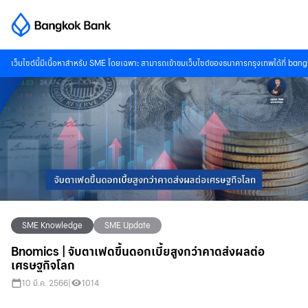
เว็บไซต์นี้มีเนื้อหาสำหรับ SME โดยเฉพาะ สามารถเข้าชมเว็บไซต์ของธนาคารกรุงเทพได้ที่
bang
SME Knowledge
SME Update
Bnomics | จับตาเฟดขึ้นดอกเบี้ยสูงกว่าคาดส่งผลต่อ
เศรษฐกิจโลก
10 มี.ค. 2566
|
1014