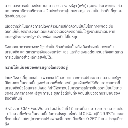
การแถลงการณ์ของประธานธนาคารกลางสหรัฐฯ (เฟด) คุณเจอโรม พาวเวล ต่อ
คณะกรรมาธิการบริการการเงินประจำสภาผู้แทนราษฎรกลายเป็นประเด็นที่ทุกคน
ต้องจับตามอง
เนื่องจากว่า ในแถลงการณ์ดังกล่าวมีการชี้ถึงความเป็นไปได้ที่ทางเฟดจะขึ้น
ดอกเบี้ยในอัตราเร่งกว่าเดิมและอาจจะต้องคงดอกเบี้ยไว้สูงนานกว่าเดิม หาก
เศรษฐกิจของสหรัฐฯ ยังคงร้อนแรงเกินไปไม่หยุด
ซึ่งหากธนาคารกลางสหรัฐฯ จำเป็นต้องทำเช่นนั้นจริง ก็จะส่งผลโดยตรงกับ
เศรษฐกิจ และตลาดการเงินของสหรัฐฯ เอง และก็จะส่งผลต่อเศรษฐกิจและตลาด
การเงินโลกอย่างหลีกเลี่ยงไม่ได้…
ความไม่แน่นอนของเศรษฐกิจโลกยังมีอยู่
โดยหลังจากที่คุณเจอโรม พาวเวล ได้ออกมาแถลงการณ์ว่าธนาคารกลางสหรัฐฯ
มีโอกาสจะขึ้นดอกเบี้ยสูงกว่าคาดเพื่อจัดการปัญหาเงินเฟ้อให้เด็ดขาด จากการที่
เศรษฐกิจยังร้อนแรงไม่หยุด ก็ทำให้ตลาดปรับคาดการณ์การขึ้นดอกเบี้ยนโยบาย
ของธนาคารกลางสหรัฐฯ การประชุมครั้งต่อไปที่จะจัดขึ้นในช่วงอีกประมาณสอง
สัปดาห์ทันที
อ้างอิงจาก CME FedWatch Tool ในวันที่ 1 มีนาคมที่ผ่านมา ตลาดคาดการณ์กัน
ว่า “โอกาสที่เฟดจะขึ้นดอกเบี้ยในการประชุมครั้งต่อไป 0.5% อยู่ที่ 29.9%” ในขณะ
ที่ตอนนั้นส่วนใหญ่คาดการณ์ว่าเฟดจะขึ้นดอกเบี้ยเพียง 0.25% ในการประชุมที่จะ
ถึง