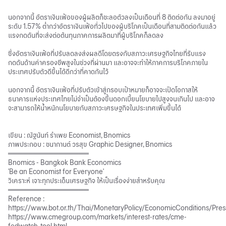
นอกจากนี้ อัตราเงินเฟ้อของผู้ผลิตก็ชะลอตัวลงเป็นเดือนที่ 8 ติดต่อกัน ลงมาอยู่
ระดับ 1.57% ต่ำกว่าอัตราเงินเฟ้อทั่วไปของผู้บริโภคเป็นเดือนที่สามติดต่อกันแล้ว
แรงกดดันที่จะส่งต่อต้นทุนภาคการผลิตมาที่ผู้บริโภคก็ลดลง
ซึ่งอัตราเงินเฟ้อที่ปรับลดลงส่งผลดีโดยตรงกับสภาวะเศรษฐกิจไทยที่รับแรง
กดดันด้านค่าครองชีพสูงในช่วงที่ผ่านมา และอาจจะทำให้ภาคการบริโภคภายใน
ประเทศปรับตัวดีขึ้นได้ดีกว่าที่คาดกันไว้
นอกจากนี้ อัตราเงินเฟ้อที่ปรับตัวเข้าสู่กรอบเป้าหมายก็อาจจะเปิดโอกาสให้
ธนาคารแห่งประเทศไทยไม่จำเป็นต้องขึ้นดอกเบี้ยนโยบายไปสูงจนเกินไป และอาจ
จะสามารถให้น้ำหนักนโยบายกับสภาวะเศรษฐกิจในประเทศเพิ่มขึ้นได้
เขียน : ณัฐนันท์ รำเพย Economist, Bnomics
ภาพประกอบ : ชนากานต์ วรสุข Graphic Designer, Bnomics
════════════════
Bnomics - Bangkok Bank Economics
'Be an Economist for Everyone'
วิเคราะห์ เจาะทุกประเด็นเศรษฐกิจ ให้เป็นเรื่องง่ายสำหรับคุณ
════════════════
Reference :
https://www.bot.or.th/Thai/MonetaryPolicy/EconomicConditions/Pre
https://www.cmegroup.com/markets/interest-rates/cme-