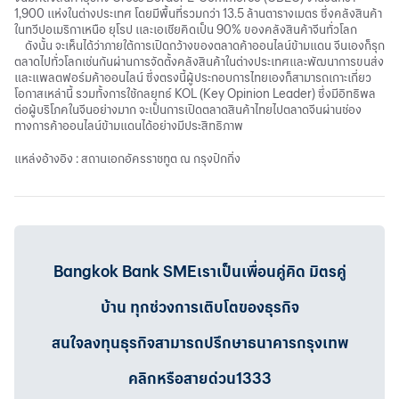
1,900
เเห่งในต่างประเทศ
โดยมีพื้นที่รวมกว่า
13.5
ล้านตารางเมตร
ซึ่งคลังสินค้า
ในทวีปอเมริกาเหนือ
ยุโรป
เเละเอเชียคิดเป็น
90%
ของคลังสินค้าจีนทั่วโลก
ดังนั้น
จะเห็นได้ว่าภายใต้การเปิดกว้างของตลาดค้าออนไลน์ข้ามแดน
จีนเองก็รุก
ตลาดไปทั่วโลกเช่นกันผ่านการจัดตั้งคลังสินค้าในต่างประเทศและพัฒนาการขนส่ง
และแพลตฟอร์มค้าออนไลน์
ซึ่งตรงนี้ผู้ประกอบการไทยเองก็สามารถเกาะเกี่ยว
โอกาสเหล่านี้
รวมทั้งการใช้กลยุทธ์
KOL (Key Opinion Leader)
ซึ่งมีอิทธิพล
ต่อผู้บริโภคในจีนอย่างมาก
จะเป็นการเปิดตลาดสินค้าไทยไปตลาดจีนผ่านช่อง
ทางการค้าออนไลน์ข้ามแดนได้อย่างมีประสิทธิภาพ
แหล่งอ้างอิง
:
สถานเอกอัครราชทูต ณ กรุงปักกิ่ง
Bangkok Bank SMEเราเป็นเพื่อนคู่คิด มิตรคู่
บ้าน ทุกช่วงการเติบโตของธุรกิจ
สนใจลงทุนธุรกิจสามารถปรึกษาธนาคารกรุงเทพ
คลิกหรือสายด่วน1333