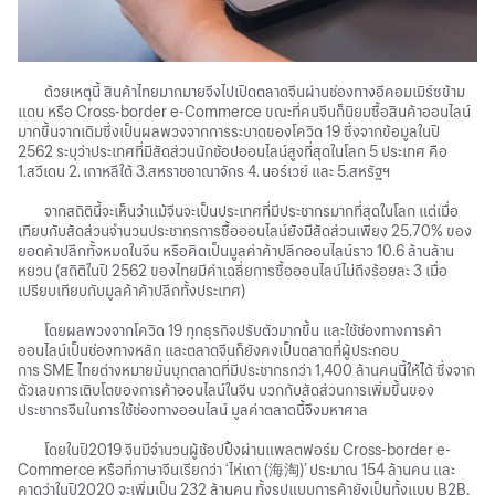
ด้วยเหตุนี้
สินค้าไทยมากมายจึงไปเปิดตลาดจีนผ่านช่องทางอีคอมเมิร์ซข้าม
แดน
หรือ
Cross-border e-Commerce
ขณะที่คนจีนก็นิยมซื้อสินค้าออนไลน์
มากขึ้นจากเดิมซึ่งเป็นผลพวงจากการระบาดของโควิด
19
ซึ่งจากข้อมูลในปี
2562
ระบุว่าประเทศที่มีสัดส่วนนักช้อปออนไลน์สูงที่สุดในโลก
5
ประเทศ
คือ
1.
สวีเดน
2.
เกาหลีใต้
3.
สหราชอาณาจักร
4.
นอร์เวย์
และ
5.
สหรัฐฯ
จากสถิตินี้จะเห็นว่าแม้จีนจะเป็นประเทศที่มีประชากรมากที่สุดในโลก
แต่เมื่อ
เทียบกับสัดส่วนจำนวนประชากรการซื้อออนไลน์ยังมีสัดส่วนเพียง
25.70%
ของ
ยอดค้าปลีกทั้งหมดในจีน
หรือคิดเป็นมูลค่าค้าปลีกออนไลน์ราว
10.6
ล้านล้าน
หยวน
(
สถิติในปี
2562
ของไทยมีค่าเฉลี่ยการซื้อออนไลน์ไม่ถึงร้อยละ
3
เมื่อ
เปรียบเทียบกับมูลค้าค้าปลีกทั้งประเทศ
)
โดยผลพวงจากโควิด
19
ทุกธุรกิจปรับตัวมากขึ้น
และใช้ช่องทางการค้า
ออนไลน์เป็นช่องทางหลัก
และตลาดจีนก็ยังคงเป็นตลาดที่ผู้ประกอบ
การ
SME
ไทยต่างหมายมั่นบุกตลาดที่มีประชากรกว่า
1,400
ล้านคนนี้ให้ได้
ซึ่งจาก
ตัวเลขการเติบโตของการค้าออนไลน์ในจีน
บวกกับสัดส่วนการเพิ่มขึ้นของ
ประชากรจีนในการใช้ช่องทางออนไลน์
มูลค่าตลาดนี้จึงมหาศาล
โดยในปี
2019
จีนมีจำนวนผู้ช้อปปิ้งผ่านแพลตฟอร์ม
Cross-border e-
Commerce
หรือที่ภาษาจีนเรียกว่า
‘
ไห่เถา
(海淘)’
ประมาณ
154
ล้านคน
และ
คาดว่าในปี
2020
จะเพิ่มเป็น
232
ล้านคน
ทั้งรูปแบบการค้ายังเป็นทั้งแบบ
B2B,