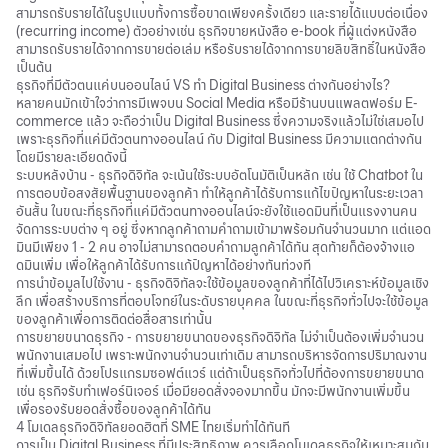
สามารถรับรายได้ในรูปแบบทั้งการซื้อขาดเพียงครั้งเดียว และรายได้แบบต่อเนื่อง
(recurring income) ตัวอย่างเช่น ธุรกิจขายหนังสือ e-book ที่ผู้แต่งหนังสือ
สามารถรับรายได้จากการขายต่อเล่ม หรือรับรายได้จากการขายลิขสิทธิ์ในหนังสือ
เป็นต้น
ธุรกิจที่มีตัวตนแค่บนออนไลน์ VS ทำ Digital Business ต่างกันอย่างไร?
หลายคนมักเข้าใจว่าการมีเพจบน Social Media หรือมีร้านบนแพลตฟอร์ม E-
commerce แล้ว จะถือว่าเป็น Digital Business ซึ่งความจริงแล้วไม่ใช่เสมอไป
เพราะธุรกิจที่แค่มีตัวตนทางออนไลน์ กับ Digital Business มีความแตกต่างกัน
โดยมีรายละเอียดดังนี้
ระบบหลังบ้าน - ธุรกิจดิจิทัล จะเน้นใช้ระบบอัตโนมัติเป็นหลัก เช่น ใช้ Chatbot ใน
การตอบข้อสงสัยพื้นฐานของลูกค้า ทำให้ลูกค้าได้รับการแก้ไขปัญหาในระยะเวลา
อันสั้น ในขณะที่ธุรกิจที่แค่มีตัวตนทางออนไลน์จะยังใช้แอดมินที่เป็นแรงงานคน
จัดการระบบต่าง ๆ อยู่ ซึ่งหากลูกค้าถามคำถามเข้ามาพร้อมกันจำนวนมาก แต่แอด
มินมีเพียง 1 - 2 คน อาจไม่สามารถตอบคำถามลูกค้าได้ทัน สุดท้ายก็ต้องจ้างแอ
ดมินเพิ่ม เพื่อให้ลูกค้าได้รับการแก้ปัญหาได้อย่างทันท่วงที
การนำข้อมูลไปใช้งาน - ธุรกิจดิจิทัลจะใช้ข้อมูลของลูกค้าที่ได้ไปวิเคราะห์ข้อมูลเชิง
ลึก เพื่อสร้างบริการที่ตอบโจทย์ในระดับรายบุคคล ในขณะที่ธุรกิจทั่วไปจะใช้ข้อมูล
ของลูกค้าเพื่อการติดต่อสื่อสารเท่านั้น
การขยายขนาดธุรกิจ - การขยายขนาดของธุรกิจดิจิทัล ไม่จำเป็นต้องเพิ่มจำนวน
พนักงานเสมอไป เพราะพนักงานจำนวนเท่าเดิม สามารถบริหารจัดการปริมาณงาน
ที่เพิ่มขึ้นได้ ด้วยโปรแกรมซอฟต์แวร์ แต่ถ้าเป็นธุรกิจทั่วไปที่ต้องการขยายขนาด
เช่น ธุรกิจรับทำเฟอร์นิเจอร์ เมื่อมียอดสั่งจองมากขึ้น มักจะมีพนักงานเพิ่มขึ้น
เพื่อรองรับยอดสั่งซื้อของลูกค้าได้ทัน
4 โมเดลธุรกิจดิจิทัลยอดฮิตที่ SME ไทยเริ่มทำได้ทันที
การเป็น Digital Business ที่มีประสิทธิภาพ ควรเลือกโมเดลธุรกิจให้เหมาะสมกับ