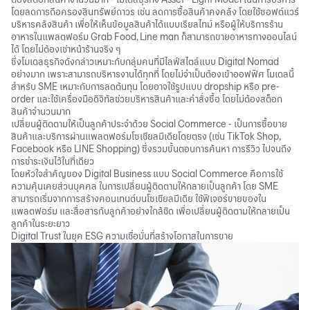
โดยลดการถือครองสินทรัพย์ถาวร เช่น ลดการซื้อสินค้าคงคลัง โดยใช้ซอฟต์แวร์
บริหารคลังสินค้า เพื่อให้เห็นข้อมูลสินค้าได้แบบเรียลไทม์ หรือผู้ให้บริการร้าน
อาหารในแพลตฟอร์ม Grab Food, Line man ก็สามารถขายอาหารทางออนไลน์
ได้ โดยไม่ต้องเช่าหน้าร้านจริง ๆ
ซึ่งโมเดลธุรกิจดังกล่าวเหมาะกับกลุ่มคนที่มีไลฟ์สไตล์แบบ
Digital Nomad
อย่างมาก เพราะสามารถบริหารงานได้ทุกที่ โดยไม่จำเป็นต้องเข้าออฟฟิศ โมเดลนี้
สำหรับ SME เหมาะกับการลดต้นทุน โดยอาจใช้รูปแบบ dropship หรือ pre-
order และใช้เครื่องมือดิจิทัลช่วยบริหารสินค้าและคำสั่งซื้อ โดยไม่ต้องสต็อก
สินค้าจำนวนมาก
เปลี่ยนผู้ติดตามให้เป็นลูกค้าประจำด้วย Social Commerce - เป็นการซื้อขาย
สินค้าและบริการผ่านแพลตฟอร์มโซเชียลมีเดียโดยตรง (เช่น TikTok Shop,
Facebook หรือ LINE Shopping) ซึ่งรวมขั้นตอนการค้นหา การรีวิว ไปจนถึง
การชำระเงินไว้ในที่เดียว
โดยหัวใจสำคัญของ Digital Business แบบ Social Commerce คือการใช้
ความคุ้นเคยส่วนบุคคล ในการเปลี่ยนผู้ติดตามให้กลายเป็นลูกค้า โดย SME
สามารถเริ่มจากการสร้างคอนเทนต์บนโซเชียลมีเดีย ใช้ฟีเจอร์ขายของใน
แพลตฟอร์ม และสื่อสารกับลูกค้าอย่างใกล้ชิด เพื่อเปลี่ยนผู้ติดตามให้กลายเป็น
ลูกค้าในระยะยาว
Digital Trust ในยุค ESG ความเชื่อมั่นที่สร้างโอกาสในการขาย