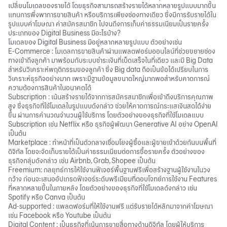
เปลี่ยนโมเดลของรายได้ โดยธุรกิจสามารถสร้างรายได้หลากหลายรูปแบบมากขึ้น
แทนการพึ่งพาการขายสินค้า หรือบริการเพียงช่องทางเดียว ซึ่งมีการรับรายได้ใน
รูปแบบค่าโฆษณา ค่าสมัครสมาชิก ไปจนถึงการเก็บค่าธรรมเนียมเป็นรายครั้ง
ประเภทของ Digital Business มีอะไรบ้าง?
โมเดลของ Digital Business มีอยู่หลากหลายรูปแบบ ตัวอย่างเช่น
E-Commerce : โมเดลการขายสินค้าผ่านแพลตฟอร์มออนไลน์ที่ช่วยขยายช่อง
ทางเข้าถึงลูกค้า มาพร้อมกับระบบชำระเงินที่เบ็ดเสร็จในที่เดียว และมี
Big Data
สำหรับวิเคราะห์พฤติกรรมของลูกค้า ซึ่ง Big data ถือเป็นข้อได้เปรียบในการ
วิเคราะห์ธุรกิจอย่างมาก เพราะมีฐานข้อมูลขนาดใหญ่มากพอสำหรับคาดการณ์
ความต้องการสินค้าในอนาคตได้
Subscription : เน้นสร้างรายได้จากการสมัครสมาชิกเพื่อเข้าถึงบริการคุณภาพ
สูง ซึ่งธุรกิจที่ใช้โมเดลในรูปแบบดังกล่าว ช่วยให้คาดการณ์กระแสเงินสดได้ง่าย
ขึ้น ผ่านการคำนวณจำนวนผู้ใช้บริการ โดยตัวอย่างของธุรกิจที่ใช้โมเดลแบบ
Subscription เช่น Netflix หรือ ธุรกิจผู้พัฒนา
Generative AI
อย่าง OpenAI
เป็นต้น
Marketplace : ทำหน้าที่เป็นตัวกลางเชื่อมโยงผู้ซื้อและผู้ขายเข้าด้วยกันบนพื้นที่
ดิจิทัล โดยจะจัดเก็บรายได้เป็นค่าธรรมเนียมต่อการซื้อรายครั้ง ตัวอย่างของ
ธุรกิจกลุ่มดังกล่าว เช่น Airbnb, Grab, Shopee เป็นต้น
Freemium: กลยุทธ์การให้ใช้งานฟีเจอร์พื้นฐานฟรีเพื่อสร้างฐานผู้ใช้งานในวง
กว้าง ก่อนจะเสนออัปเกรดฟีเจอร์ระดับพรีเมียมที่ตอบโจทย์การใช้งาน Features
ที่หลากหลายขึ้นในภายหลัง โดยตัวอย่างของธุรกิจที่ใช้โมเดลดังกล่าว เช่น
Spotify หรือ Canva เป็นต้น
Ad-supported : แพลตฟอร์มที่ให้ใช้งานฟรี แต่รับรายได้หลักมาจากค่าโฆษณา
เช่น Facebook หรือ Youtube เป็นต้น
Digital Content : เป็นธุรกิจที่เน้นการขายสื่อทางด้านดิจิทัล โดยผู้ให้บริการ