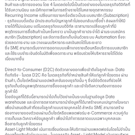
สินค้าและบริการของตน โดย 4 โมเดลต่อไปนี้เป็นตัวอย่างของโมเดลธุรกิจดิจิทัลที่
ได้รับความนิยม และมีศักยภาพในการสร้างรายได้ในหลายอุตสาหกรรม
Recurring Income เปลี่ยนการขายครั้งเดียวเป็นระบบสมาชิก (Subscription)
- ธุรกิจแบบดั้งเดิม มักประสบกับปัญหาลูกค้าไม่ยอมกลับมาซื้อซ้ำ ส่งผลทำให้มี
รายได้ที่ไม่แน่นอน แต่โมเดลธุรกิจแบบดิจิทัล เราสามารถเปลี่ยนลูกค้าที่มี
พฤติกรรมการซื้อสินค้าเป็นครั้งคราว มาเป็นลูกค้าขาประจำได้ ผ่านระบบสมัคร
สมาชิก (Subscription) และจัดการเรียกเก็บเงินด้วยระบบ
Automation
ซึ่งจะ
ช่วยลดภาระงาน และวางแผนบริหารกระแสเงินสดได้ในระยะยาว
ซึ่ง SME สามารถเริ่มจากการออกแบบแพ็กเกจรายเดือนหรือบริการแบบสมาชิก
และใช้ระบบชำระเงินอัตโนมัติเพื่อลดภาระงาน พร้อมช่วยให้บริหารรายได้ได้ต่อ
เนื่องมากขึ้น
Direct-to-Consumer (D2C) ตัดตัวกลางออกเพื่อเข้าถึงใจลูกค้าและ Data
ที่แท้จริง - โมเดล D2C คือ โมเดลธุรกิจที่จำหน่ายสินค้าให้แก่ลูกค้าโดยตรง ผ่าน
ร้านค้า, เว็บไซต์หรือผ่านแอปพลิเคชันของธุรกิจนั้น ๆ ซึ่งมีข้อดีตรงที่ช่วยให้
ธุรกิจเก็บข้อมูลพฤติกรรมการซื้อของลูกค้า และเข้าใจถึงความต้องการของ
ลูกค้าได้
โดยข้อมูลที่ได้รับนี้สามารถนำไปเก็บไว้อย่างเป็นระบบในฐานข้อมูล
Data
warehouse
และนักการตลาดสามารถนำข้อมูลที่ได้มาสร้างแคมเปญทางโฆษณา
เพื่อนำเสนอสินค้าที่ตรงใจลูกค้าแบบรายบุคคลได้ สำหรับ SME สามารถสร้าง
ช่องทางขายของตัวเองผ่านเว็บไซต์หรือแพลตฟอร์ม e-Commerce ควบคู่กับ
การเก็บและวิเคราะห์ข้อมูลลูกค้า เพื่อนำไปทำการตลาดแบบเฉพาะบุคคลและ
สื่อสารกับลูกค้าโดยตรง
Asset-Light Model เน้นการเชื่อมต่อและให้บริการผ่านแพลตฟอร์มโดยไม่จำเป็น
ต้องสต็อกสินค้าจำนวนมาก - โมเดลธุรกิจ Asset - Light Model เน้นการบริหาร