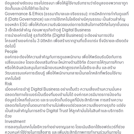
ข้อมูลอย่างชัดเจน ตรงไปตรงมา เพื่อให้ผู้ใช้งานรับทราบว่าข้อมูลของพวกเขาถูก
จัดเก็บและนำไปใช้ทำอะไรบ้าง
Governance & Ethics (ธรรมาภิบาลและจริยธรรม): การมีหลักการกำกับดูแลที่
ดี (Data Governance) และการใช้เทคโนโลยีอย่างมีคุณธรรม เป็นส่วนสำคัญ
ของหลัก ESG เพื่อให้เกิดความรับผิดชอบต่อการตัดสินใจทางดิจิทัลในทุกขั้นตอน
3 เช็กลิสต์สำคัญ ก่อนพาธุรกิจก้าวสู่ Digital Business
การนำองค์กรไปสู่ ธุรกิจดิจิทัล (Digital Business) จะต้องผ่านการปรับ
โครงสร้างองค์กรใน 3 มิติหลัก เพื่อสร้างรากฐานที่แข็งแกร่ง ซึ่งมีรายละเอียดดัง
ต่อไปนี้
People
องค์กรจะต้องให้ความสำคัญกับการดูแลพนักงาน เพื่อให้พร้อมรับมือกับการ
เปลี่ยนแปลง โดยจะต้องเสริมทักษะใหม่ทางด้านดิจิทัล ด้วยการให้ทุนการศึกษา
หรือให้เงินสนับสนุนในการฝึกอบรมหลักสูตรเทคโนโลยีระยะสั้น และสร้าง
วัฒนธรรมแห่งการเรียนรู้ เพื่อให้พนักงานกลายเป็นกลไกหลักที่พร้อมใช้งาน
เทคโนโลยี
Risk
เมื่อองค์กรเข้าสู่ Digital Business อย่างเต็มตัว ความเสี่ยงด้านความมั่นคง
ปลอดภัยทางไซเบอร์เป็นเรื่องที่มองข้ามไม่ได้ องค์กรควรมีมาตรการป้องกัน
ข้อมูลรั่วไหลที่เข้มงวด และระบบจัดเก็บข้อมูลที่มีประสิทธิภาพ การสร้างความ
ปลอดภัยในทุกขั้นตอนการทำงานไม่เพียงแต่ช่วยลดความเสี่ยงทางธุรกิจ แต่ยัง
เป็นส่วนสำคัญในการสร้าง Digital Trust ให้ลูกค้ามั่นใจในสินค้าและบริการอีก
ด้วย
Investment
การลงทุนในเทคโนโลยีควรทำอย่างชาญฉลาด โดยเน้นเลือกใช้ซอฟต์แวร์ที่ช่วย
ควบคุมค่าใช้จ่ายในการสื่อสาร และเพิ่มประสิทธิภาพการทำงานร่วมกันภายใน