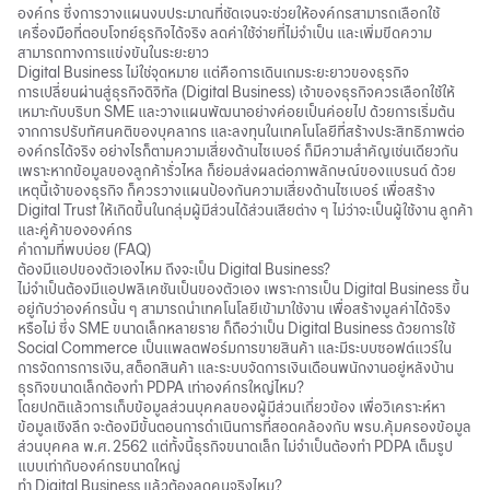
องค์กร ซึ่งการวางแผนงบประมาณที่ชัดเจนจะช่วยให้องค์กรสามารถเลือกใช้
เครื่องมือที่ตอบโจทย์ธุรกิจได้จริง ลดค่าใช้จ่ายที่ไม่จำเป็น และเพิ่มขีดความ
สามารถทางการแข่งขันในระยะยาว
Digital Business ไม่ใช่จุดหมาย แต่คือการเดินเกมระยะยาวของธุรกิจ
การเปลี่ยนผ่านสู่ธุรกิจดิจิทัล (Digital Business) เจ้าของธุรกิจควรเลือกใช้ให้
เหมาะกับบริบท SME และวางแผนพัฒนาอย่างค่อยเป็นค่อยไป ด้วยการเริ่มต้น
จากการปรับทัศนคติของบุคลากร และลงทุนในเทคโนโลยีที่สร้างประสิทธิภาพต่อ
องค์กรได้จริง อย่างไรก็ตามความเสี่ยงด้านไซเบอร์ ก็มีความสำคัญเช่นเดียวกัน
เพราะหากข้อมูลของลูกค้ารั่วไหล ก็ย่อมส่งผลต่อภาพลักษณ์ของแบรนด์ ด้วย
เหตุนี้เจ้าของธุรกิจ ก็ควรวางแผนป้องกันความเสี่ยงด้านไซเบอร์ เพื่อสร้าง
Digital Trust ให้เกิดขึ้นในกลุ่มผู้มีส่วนได้ส่วนเสียต่าง ๆ ไม่ว่าจะเป็นผู้ใช้งาน ลูกค้า
และคู่ค้าขององค์กร
คำถามที่พบบ่อย (FAQ)
ต้องมีแอปของตัวเองไหม ถึงจะเป็น Digital Business?
ไม่จำเป็นต้องมีแอปพลิเคชันเป็นของตัวเอง เพราะการเป็น Digital Business ขึ้น
อยู่กับว่าองค์กรนั้น ๆ สามารถนำเทคโนโลยีเข้ามาใช้งาน เพื่อสร้างมูลค่าได้จริง
หรือไม่ ซึ่ง SME ขนาดเล็กหลายราย ก็ถือว่าเป็น Digital Business ด้วยการใช้
Social Commerce เป็นแพลตฟอร์มการขายสินค้า และมีระบบซอฟต์แวร์ใน
การจัดการการเงิน, สต็อกสินค้า และระบบจัดการเงินเดือนพนักงานอยู่หลังบ้าน
ธุรกิจขนาดเล็กต้องทำ PDPA เท่าองค์กรใหญ่ไหม?
โดยปกติแล้วการเก็บข้อมูลส่วนบุคคลของผู้มีส่วนเกี่ยวข้อง เพื่อวิเคราะห์หา
ข้อมูลเชิงลึก จะต้องมีขั้นตอนการดำเนินการที่สอดคล้องกับ พรบ.คุ้มครองข้อมูล
ส่วนบุคคล พ.ศ. 2562 แต่ทั้งนี้ธุรกิจขนาดเล็ก ไม่จำเป็นต้องทำ PDPA เต็มรูป
แบบเท่ากับองค์กรขนาดใหญ่
ทำ Digital Business แล้วต้องลดคนจริงไหม?