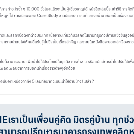
ารทำอะไรซ้ำ ๆ 10,000 ชั่วโมงแล้วจะเป็นผู้เชี่ยวชาญได้ หนังสือเล่มนี้จะเล่าวิธีการคิดที
จใหญ่ๆได้ การเขียนจะยก Case Study จากประสบการณ์ที่เขาเจอนำมาย่อยเป็นเรื่องราวที่
ดและธุรกิจชื่อดังที่ต่างประเทศ เนื้อหาจะเกี่ยวกับวิธีคิดในยามที่ธุรกิจมีการแข่งขันสูงอ
จะสร้างความน่าสนใจให้คนอื่นรับรู้นั้นจึงเป็นเรื่องสำคัญ และภายในหนังสือจะบอกเล่าเรื
ทั่วไปก็สามารถอ่าน เพื่อนำไปใช้ประโยชน์ในธุรกิจ การทำงาน หรือแม้แต่การนำไปปรับใช้เพื
วามเพลิดเพลินจากการบอกเล่าเรื่องราวต่างๆอีกด้วย
หรือมีนอกเหนือจากทั้ง 5 เล่มที่อยากจะแนะนำให้อ่านบ้างรึเปล่า ?
เป็นเพื่อนคู่คิด มิตรคู่บ้าน ทุกช่
จสามารถปรึกษาธนาคารกรุงเทพคลิก