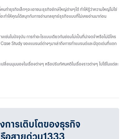
่คนทำธุรกิจเล็กๆจะเอาชนะธุรกิจยักษ์ใหญ่ต่างๆได้ ทำให้รู้ว่าความใหญ่ไม่ใช่
จะทำให้คุณได้สนุกกับการอ่านกลยุทธ์ธุรกิจแบบที่ไม่เคยอ่านมาก่อน
ย่างเช่นในปัจจุบัน การทำอะไรแบบเดียวกันย่อมไม่เป็นที่น่าจดจำหรือไม่มีใคร
่องราว Case Study ของแบรนด์ต่างๆมาเล่าถึงการทำแบรนด์และมีจุดเด่นที่แตก
่อเปลี่ยนมุมมองในเรื่องต่างๆ หรือปรับทัศนคติในเรื่องราวต่างๆ ไปใช้ในแต่ละ
วงการเติบโตของธุรกิจ
หรือสายด่วน1333