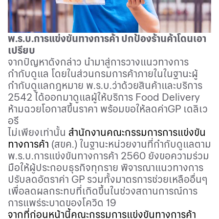
พ.ร.บ.การแข่งขันทางการค้า ปกป้องร้านค้าโดนเอา
เปรียบ
จากปัญหาดังกล่าว นำมาสู่การวางแนวทางการ
กำกับดูแล โดยในส่วนกรมการค้าภายในในฐานะผู้
กำกับดูแลกฎหมาย พ
.
ร
.
บ
.
ว่าด้วยสินค้าและบริการ
2542
ได้ออกมาดูแลผู้ให้บริการ
Food Delivery
ห้ามฉวยโอกาสขึ้นราคา พร้อมขอให้ลดค่า
GP
เดลิเว
อรี
ไม่เพียงเท่านั้น
สำนักงานคณะกรรมการการแข่งขัน
ทางการค้า
(
สขค
.)
ในฐานะหน่วยงานที่กำกับดูแลตาม
พ
.
ร
.
บ
.
การแข่งขันทางการค้า
2560
ยังขอความร่วม
มือให้ผู้ประกอบธุรกิจทุกราย พิจารณาแนวทางการ
ปรับลดอัตราค่า
GP
รวมทั้งมาตรการช่วยเหลืออื่นๆ
เพื่อลดผลกระทบที่เกิดขึ้นในช่วงสถานการณ์การ
การแพร่ระบาดของโควิด
19
จากที่ก่อนหน้านี้คณะกรรมการแข่งขันทางการค้า