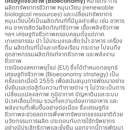
เศรษฐกิจชีวภาพ (
Bioeconomy
)
หมายถึง การ
ผลิตทรัพยากรชีวภาพ หมุนเวียน (
renewable
biological resources)
และเปลี่ยนทรัพยากร
หมุนเวียนให้เป็นผลิตภัณฑ์ที่มีมูลค่าเพิ่ม เช่น อาหาร
คน อาหารสัตว์ผลิตภัณฑ์ชีวภาพ เชื้อเพลิงชีวภาพ
ฯลฯ เศรษฐกิจชีวภาพครอบคลุมตั้งแต่ภาค
เกษตรกรรม ป่า ไม้ประมงและสัตว์น้ำ อาหาร เครื่อง
ดื่ม ผลิตภัณฑ์ไม้และเครื่องเรือน กระดาษ ไปจนถึง
อุตสาหกรรมผลิตภัณฑ์จากชีวภาพ และพลังงาน
ชีวภาพ
กรณีของสหภาพยุโรป (
EU)
ซึ่งได้กำหนดกลยุทธ์
เศรษฐกิจชีวภาพ (
Bioeconomy strategy)
เป็น
ครั้งแรกเมื่อปี
2555
เพื่อสนับสนุนการพัฒนาอย่าง
ยั่งยืนและต่อสู้กับความท้าทายต่าง ๆ ไม่ว่าจะเป็นการ
เปลี่ยนแปลงสภาพ ภูมิอากาศ ปัญหาดินและระบบ
นิเวศเสื่อมโทรม รวมทั้งความต้องการอาหาร และ
พลังงานที่เพิ่มขึ้นอย่างต่อเนื่อง ซึ่งเศรษฐกิจ
ชีวภาพจะช่วยลดการพึ่งพาทรัพยากรธรรมชาติด้วย
นวัตกรรมการผลิต ประกอบกับการใช้ทรัพยากร
อย่างมีประสิทธิภาพและยั่งยืน นอกจากนี้การพัฒนา