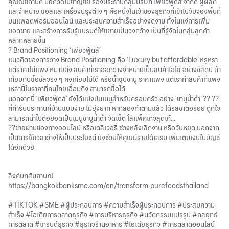
คุณณิชกานต์ นิยติวัฒน์ชาญชัย รองประธานกลุ่มบริษัท เพียวฟู้ดส์ จำกัด ผู้ผลิต
และจำหน่าย ซอสและเครื่องปรุงต่าง ๆ คือหนึ่งในเจ้าของธุรกิจที่เข้าไปจับจองพื้นที่
บนแพลตฟอร์มออนไลน์ และประสบความสำเร็จอย่างงดงาม ทั้งในแง่การเพิ่ม
ยอดขาย และสร้างการรับรู้แบรนด์ให้ขยายเป็นวงกว้าง เป็นที่รู้จักในกลุ่มลูกค้า
หลากหลายขึ้น
? Brand Positioning ‘เพียวฟู้ดส์’
แนวคิดของการวาง Brand Positioning คือ ‘Luxury but affordable’ หรูหรา
แต่ราคาไม่แพง หมายถึง สินค้าที่เราออกวางจำหน่ายเป็นสินค้าไฮโซ อย่างชีสดิป ถ้า
เทียบกับซื้อชีสจริง ๆ คงเทียบไม่ได้ หรือน้ำซุปชาบู ราคาแพง แต่เราทำสินค้าที่แพง
เหล่านี้ในราคาที่คนไทยเอื้อมถึง สามารถซื้อได้
นอกจากนี้ ‘เพียวฟู้ดส์’ ยังได้แบ่งปันเมนูสำหรับครอบครัว อย่าง ‘ชาบูน้ำดำ’ ?? ??
ที่ทำรับประทานที่บ้านแบบง่าย ไม่ยุ่งยาก หากลองทำตามแล้ว ได้รสชาติอร่อย ถูกใจ
สามารถนำไปต่อยอดเป็นเมนูชาบูน้ำดำ จัดเซ็ต ใส่แพ็คเกจสุดเก๋...
??ขายผ่านช่องทางออนไลน์ หรือเดลิเวอรี่ ช่วงหลังเลิกงาน หรือวันหยุด นอกจาก
เป็นการใช้เวลาว่างให้เป็นประโยชน์ ยังช่วยให้คุณมีรายได้เสริม เพิ่มเติมเงินในบัญชี
ได้อีกด้วย
ลิงค์บทสัมภาษณ์
https://bangkokbanksme.com/en/transform-purefoodsthailand
#TIKTOK #SME #ผู้ประกอบการ #ความสำเร็จผู้ประกอบการ #ประสบความ
สำเร็จ #ไอเดียการตลาดธุรกิจ #การบริหารธุรกิจ #นวัตกรรมแปรรูป #กลยุทธ์
การตลาด #เทรนด์ธุรกิจ #ธุรกิจร้านอาหาร #ไอเดียธุรกิจ #การตลาดออนไลน์