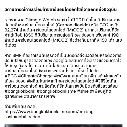
สถานการณ์การปล่อยก๊าซคาร์บอนไดออกไซด์จากอดีตถึงปัจจุบัน
รายงานจาก Climate Watch ระบุว่า ในปี 2011 ทั่วโลกมีปริมาณการ
ปล่อยก๊าซคาร์บอนไดออกไซด์ (Carbon dioxide) หรือ CO2 สูงถึง
32,274 ล้านตันคาร์บอนไดออกไซด์ (MtCO2) มากกว่าปริมาณที่วัด
ค่าได้เมื่อปี 1850 ที่มีปริมาณการปล่อยก๊าซคาร์บอนฯ เพียงแค่ 198
ล้านตันคาร์บอนไดออกไซด์ (MtCO2) ซึ่งต่างกันมากถึง 150 เท่า เลย
ทีเดียว
หาก SME ที่อยากเริ่มต้นธุรกิจที่เป็นมิตรต่อสิ่งแวดล้อมหรือต้องการ
ปรับเปลี่ยนธุรกิจของตัวเอง ลองดูไอเดียสินค้าที่จะสร้างแรงบันดาลใจ
ให้กับธุรกิจเราได้ ส่วนเทคโนโลยีและนวัตกรรมจากก๊าซ
คาร์บอนไดออกไซด์ดังกล่าว จะน่าสนใจขนาดไหน ไปดูกัน
#BCG #ClimateChange #พลังงานหมุนเวียน #การดักจับและกัก
เก็บคาร์บอน #ผลิตภัณฑ์จากก๊าซคาร์บอนไดออกไซด์ #วิธีรีไซเคิล
คาร์บอนไดออกไซด์ #ผลิตภัณฑ์รักษ์โลก #เป็นมิตรกับสิ่งแวดล้อม
#bangkokbank #bangkokbanksme #sme #เพื่อนคู่คิด
ธุรกิจsme #ธนาคารกรุงเทพ
อ่านเพิ่มเติม คลิก :
https://www.bangkokbanksme.com/en/bcg-
sustainability-dec