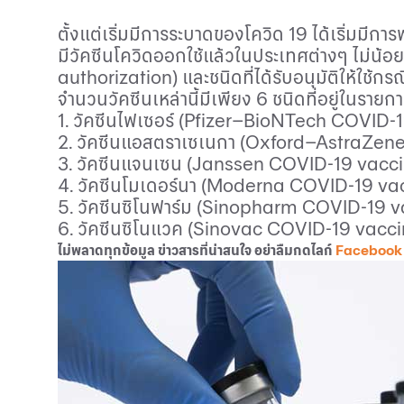
ตั้งแต่เริ่มมีการระบาดของโควิด
19
ได้เริ่มมีกา
มีวัคซีนโควิดออกใช้แล้วในประเทศต่างๆ ไม่น้อยกว
authorization
) และชนิดที่ได้รับอนุมัติให้ใช้กร
จำนวนวัคซีนเหล่านี้มีเพียง
6
ชนิดที่อยู่ในรายก
1
. วัคซีนไฟเซอร์ (
Pfizer
–
BioNTech COVID
-
2
. วัคซีนแอสตราเซเนกา (
Oxford
–
AstraZen
3
. วัคซีนแจนเซน (
Janssen COVID
-19
vacc
4
. วัคซีนโมเดอร์นา (
Moderna COVID
-19
va
5
. วัคซีนซิโนฟาร์ม (
Sinopharm COVID
-19
v
6
. วัคซีนซิโนแวค (
Sinovac COVID
-19
vacci
ไม่พลาดทุกข้อมูล ข่าวสารที่น่าสนใจ อย่าลืมกดไลก์
Facebook