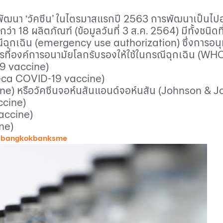
รพัฒนา ‘วัคซีน’ ในไตรมาสแรกปี 2563 การพัฒนาเป็นไปอย่า
่า 18 ผลิตภัณฑ์ (ข้อมูลวันที่ 3 ส.ค. 2564) มีทั้งชนิดที
ณีฉุกเฉิน (
emergency use authorization
) ซึ่งการอ
ารที่องค์การอนามัยโลกรับรองให้ใช้ในกรณีฉุกเฉิน (
WHO'
19
vaccine
)
eca COVID
-19
vaccine
)
ine
) หรือวัคซีนจอห์นสันแอนด์จอห์นสัน (
Johnson & J
ccine
)
accine
)
ne
)
 bangkokbanksme