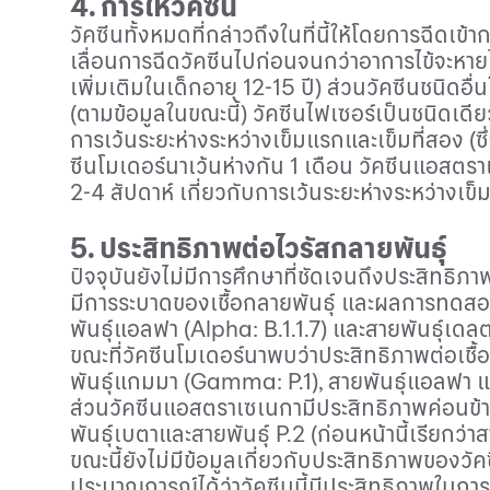
4
. การให้วัคซีน
วัคซีนทั้งหมดที่กล่าวถึงในที่นี้ให้โดยการฉีดเข้
เลื่อนการฉีดวัคซีนไปก่อนจนกว่าอาการไข้จะหายไป 
เพิ่มเติมในเด็กอายุ
12
-
15
ปี) ส่วนวัคซีนชนิดอื่นใ
(ตามข้อมูลในขณะนี้) วัคซีนไฟเซอร์เป็นชนิดเดีย
การเว้นระยะห่างระหว่างเข็มแรกและเข็มที่สอง (ซึ
ซีนโมเดอร์นาเว้นห่างกัน
1
เดือน วัคซีนแอสตรา
2
-
4
สัปดาห์ เกี่ยวกับการเว้นระยะห่างระหว่างเข
5
. ประสิทธิภาพต่อไวรัสกลายพันธุ์
ปัจจุบันยังไม่มีการศึกษาที่ชัดเจนถึงประสิทธิ
มีการระบาดของเชื้อกลายพันธุ์ และผลการทดสอบวั
พันธุ์แอลฟา (
Alpha
:
B
.1.1.7) และสายพันธุ์เดลต
ขณะที่วัคซีนโมเดอร์นาพบว่าประสิทธิภาพต่อเชื้อ
พันธุ์แกมมา (
Gamma
:
P
.1)
,
สายพันธุ์แอลฟา แ
ส่วนวัคซีนแอสตราเซเนกามีประสิทธิภาพค่อนข้า
พันธุ์เบตาและสายพันธุ์
P
.2 (ก่อนหน้านี้เรียกว่า
ขณะนี้ยังไม่มีข้อมูลเกี่ยวกับประสิทธิภาพของวั
ประมาณการณ์ได้ว่าวัคซีนนี้มีประสิทธิภาพในกา