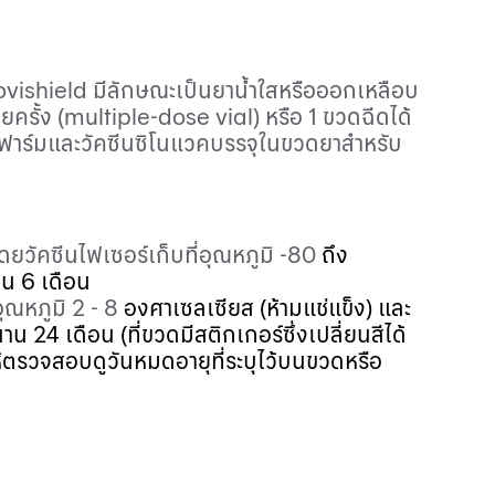
vishield
มีลักษณะเป็นยาน้ำใสหรือออกเหลือบ
ครั้ง (
multiple
-
dose vial
) หรือ
1
ขวดฉีดได้
โนฟาร์มและวัคซีนซิโนแวคบรรจุในขวดยาสำหรับ
ยวัคซีนไฟเซอร์เก็บที่อุณหภูมิ -
80
ถึง
าน
6
เดือน
อุณหภูมิ
2
-
8
องศาเซลเซียส
(ห้ามแช่แข็ง) และ
้นาน
24
เดือน (ที่ขวดมีสติกเกอร์ซึ่งเปลี่ยนสีได้
้ให้ตรวจสอบดูวันหมดอายุที่ระบุไว้บนขวดหรือ