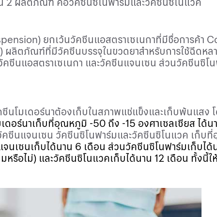
น 2 ผลิตภัณฑ์ คือวัคซีนซิโนฟาร์มและวัคซีนซิโนแวค
spension
) ยกเว้นวัคซีนแอสตราเซเนกาที่มีชื่อการค้า
Co
) ผลิตภัณฑ์ที่มีวัคซีนบรรจุในขวดยาสำหรับการใช้ฉีดหลาย
า วัคซีนแอสตราเซเนกา และวัคซีนแจนเซน ส่วนวัคซีนซิ
วัคซีนโมเดอร์นาต้องเก็บในสภาพแช่แข็งและเก็บพ้นแสง โด
ดอร์นาเก็บที่อุณหภูมิ -
50
ถึง -
15
องศาเซลเซียส
ได้น
 วัคซีนแจนเซน วัคซีนซิโนฟาร์มและวัคซีนซิโนแวค เก็บที่
นแจนเซนเก็บได้นาน
6
เดือน ส่วนวัคซีนซิโนฟาร์มเก็บได
เดิมหรือไม่) และวัคซีนซิโนแวคเก็บได้นาน
12
เดือน ทั้งนี