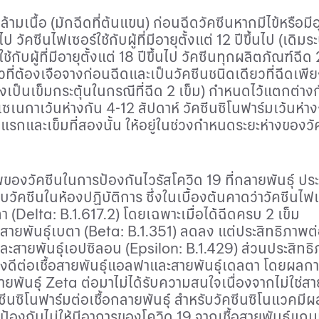
ากล้ามเนื้อ (มักฉีดที่ต้นแขน) ก่อนฉีดวัคซีนหากมีไข้หรือม
วัคซีนไฟเซอร์ใช้กับผู้ที่มีอายุตั้งแต่
12
ปีขึ้นไป (เดิมระ
ช้กับผู้ที่มีอายุตั้งแต่
18
ปีขึ้นไป วัคซีนทุกผลิตภัณฑ์ฉีด
วที่ต้องเจือจางก่อนฉีดและเป็นวัคซีนชนิดเดียวที่ฉีดเพี
่งเป็นเข็มกระตุ้นในกรณีที่ฉีด
2
เข็ม) กำหนดไว้แตกต่างกั
เซเนกาเว้นห่างกัน
4
-
12
สัปดาห์ วัคซีนซิโนฟาร์มเว้นห่า
็มแรกและเข็มที่สองนั้น ให้อยู่ในช่วงกำหนดระยะห่างของว
ภาพของวัคซีนในการป้องกันไวรัสโควิด 19 ที่กลายพันธุ์ 
คซีนในห้องปฏิบัติการ ซึ่งในเบื้องต้นคาดว่าวัคซีนไฟเ
า (
Delta
:
B
.1.617.2) โดยเฉพาะเมื่อได้ฉีดครบ 2 เข็ม
สายพันธุ์เบตา (
Beta
:
B
.1.351) ลดลง แต่ประสิทธิภาพต่อ
ละสายพันธุ์เอปซิลอน (
Epsilon
:
B
.1.429) ส่วนประสิทธิ
งดีต่อเชื้อสายพันธุ์แอลฟาและสายพันธุ์เดลตา โดยผลก
สายพันธุ์
Zeta
ต่อมาไม่ได้รับความสนใจเนื่องจากไม่ใช่สา
คซีนซิโนฟาร์มต่อเชื้อกลายพันธุ์ สำหรับวัคซีนซิโนแวคม
รป้องกันไม่ให้มีอาการของโควิด 19 จากเชื้อสายพันธุ์แ