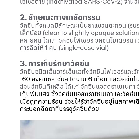
ใช้เชื้อตาย (
inactivated SARS
-
CoV
-2) จำนว
2
. ลักษณะทางเภสัชกรรม
วัคซีนทั้งหมดมีลักษณะเป็นยาแขวนตะกอน (
su
เล็กน้อย (
clear to slightly opaque solution
หลายคน ได้แก่ วัคซีนไฟเซอร์ วัคซีนโมเดอร์น
การฉีดให้
1
คน (
single
-
dose vial
)
3
. การเก็บรักษาวัคซีน
วัคซีนชนิดเอ็มอาร์เอ็นเอทั้งวัคซีนไฟเซอร์และ
-
60
องศาเซลเซียส
ได้นาน
6
เดือน และวัคซีนโมเ
ส่วนวัคซีนที่เหลือ ได้แก่ วัคซีนแอสตราเซเนกา
เก็บพ้นแสง ซึ่งวัคซีนแอสตราเซเนกาและวัคซี
เมื่อถูกความร้อน ช่วยให้รู้ว่าวัคซีนอยู่ในสภาพ
กระบอกฉีดยาที่บรรจุวัคซีนด้วย