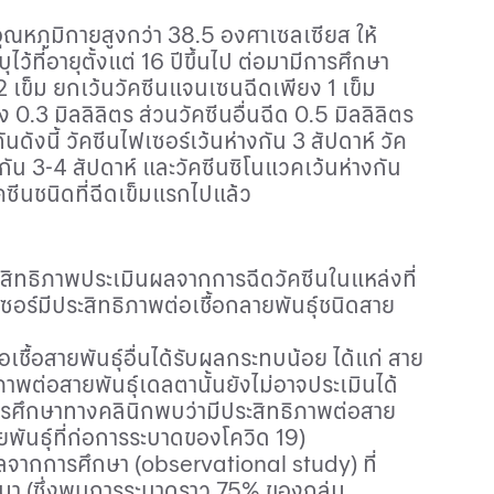
ีอุณหภูมิกายสูงกว่า
38
.
5
องศาเซลเซียส ให้
บุไว้ที่อายุตั้งแต่
16
ปีขึ้นไป ต่อมามีการศึกษา
2
เข็ม ยกเว้นวัคซีนแจนเซนฉีดเพียง
1
เข็ม
ยง
0
.
3
มิลลิลิตร ส่วนวัคซีนอื่นฉีด
0
.
5
มิลลิลิตร
นดังนี้ วัคซีนไฟเซอร์เว้นห่างกัน
3
สัปดาห์ วัค
งกัน
3
-
4
สัปดาห์ และวัคซีนซิโนแวคเว้นห่างกัน
ัคซีนชนิดที่ฉีดเข็มแรกไปแล้ว
ประสิทธิภาพประเมินผลจากการฉีดวัคซีนในแหล่งที่
ซอร์มีประสิทธิภาพต่อเชื้อกลายพันธุ์ชนิดสาย
เชื้อสายพันธุ์อื่นได้รับผลกระทบน้อย ได้แก่ สาย
ภาพต่อสายพันธุ์เดลตานั้นยังไม่อาจประเมินได้
ารศึกษาทางคลินิกพบว่ามีประสิทธิภาพต่อสาย
ยพันธุ์ที่ก่อการระบาดของโควิด 19)
ีผลจากการศึกษา (
observational study
) ที่
กมมา (ซึ่งพบการระบาดราว 75% ของกลุ่ม