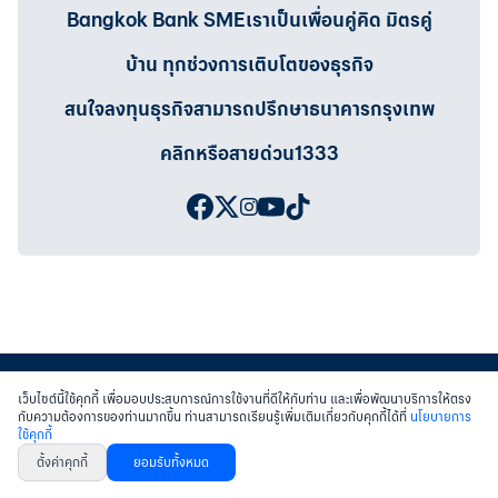
Bangkok Bank SMEเราเป็นเพื่อนคู่คิด มิตรคู่
บ้าน ทุกช่วงการเติบโตของธุรกิจ
สนใจลงทุนธุรกิจสามารถปรึกษาธนาคารกรุงเทพ
คลิกหรือสายด่วน1333
เว็บไซต์นี้ใช้คุกกี้ เพื่อมอบประสบการณ์การใช้งานที่ดีให้กับท่าน และเพื่อพัฒนาบริการให้ตรง
กับความต้องการของท่านมากขึ้น ท่านสามารถเรียนรู้เพิ่มเติมเกี่ยวกับคุกกี้ได้ที่
นโยบายการ
ใช้คุกกี้
สงวนสิทธิ์ พ.ศ.2558 บมจ.ธนาคารกรุงเทพฯ
|
เข้าสู่เว็บไซต์ธนาคาร
|
ติดต่อเรา
ตั้งค่าคุกกี้
ยอมรับทั้งหมด
หนังสือแจ้งการคุ้มครองข้อมูลส่วนบุคคล
นโยบายการใช้คุกกี้
เงื่อนไขการใช้เว็บไซต์