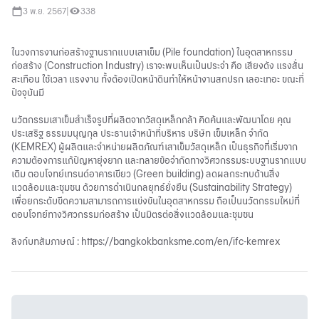
3 พ.ย. 2567
|
338
ในวงการงานก่อสร้างฐานรากแบบเสาเข็ม (Pile foundation) ในอุตสาหกรรม
ก่อสร้าง (Construction Industry) เราจะพบเห็นเป็นประจำ คือ เสียงดัง แรงสั่น
สะเทือน ใช้เวลา แรงงาน ทั้งต้องเปิดหน้าดินทำให้หน้างานสกปรก เลอะเทอะ ขณะที่
ปัจจุบันมี
นวัตกรรมเสาเข็มสำเร็จรูปที่ผลิตจากวัสดุเหล็กกล้า คิดค้นและพัฒนาโดย คุณ
ประเสริฐ ธรรมมนุญกุล ประธานเจ้าหน้าที่บริหาร บริษัท เข็มเหล็ก จำกัด
(KEMREX) ผู้ผลิตและจำหน่ายผลิตภัณฑ์เสาเข็มวัสดุเหล็ก เป็นธุรกิจที่เริ่มจาก
ความต้องการแก้ปัญหายุ่งยาก และทลายข้อจำกัดทางวิศวกรรมระบบฐานรากแบบ
เดิม ตอบโจทย์เทรนด์อาคารเขียว (Green building) ลดผลกระทบด้านสิ่ง
แวดล้อมและชุมชน ด้วยการดำเนินกลยุทธ์ยั่งยืน (Sustainability Strategy)
เพื่อยกระดับขีดความสามารถการแข่งขันในอุตสาหกรรม ถือเป็นนวัตกรรมใหม่ที่
ตอบโจทย์ทางวิศวกรรมก่อสร้าง เป็นมิตรต่อสิ่งแวดล้อมและชุมชน
ลิงก์บทสัมภาษณ์ :
https://bangkokbanksme.com/en/ifc-kemrex