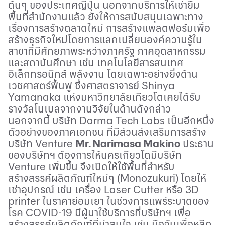
ต้นๆ ของประเทศญี่ปุ่น นอกจากบริการให้เช่ายืม
พื้นที่สำนักงานแล้ว ยังให้การสนับสนุนเฉพาะทาง
เรื่องการสร้างตลาดใหม่ การสร้างแพลตฟอร์มเพื่อ
สร้างธุรกิจใหม่โดยการแลกเปลี่ยนองค์ความรู้ใน
สาขาที่มีศักยภาพระหว่างภาครัฐ ภาคอุตสาหกรรม
และสถาบันศึกษา เช่น เทคโนโลยีสารสนเทศ
อิเล็กทรอนิกส์ พลังงาน โดยเฉพาะอย่างยิ่งด้าน
เวชศาสตร์ฟื้นฟู ซึ่งศาสตราจารย์
Shinya
Yamanaka
แห่งมหาวิทยาลัยเกียวโตเคยได้รับ
รางวัลโนเบลจากงานวิจัยในด้านดังกล่าว
นอกจากนี้ บริษัท
Darma Tech Labs
เป็นอีกหนึ่ง
ตัวอย่างของภาคเอกชน ที่มีส่วนส่งเสริมการสร้าง
บริษัท
Venture
Mr. Narimasa Makino
ประธาน
ของบริษัทฯ ต้องการให้นครเกียวโตมีบริษัท
Venture
เพิ่มขึ้น จึงเปิดให้ใช้พื้นที่สำหรับ
สร้างสรรค์ผลิตภัณฑ์ใหม่ๆ (
Monozukuri)
โดยให้
เช่าอุปกรณ์ เช่น เครื่อง
Laser Cutter
หรือ 3
D
printer
ในราคาย่อมเยา ในช่วงการแพร่ระบาดของ
โรค
COVID-
19 มีผู้มาใช้บริการที่บริษัทฯ เพื่อ
สร้างสรรค์ผลิตภัณฑ์ที่น่าสนใจ เช่น มือจับเพื่อหลีก