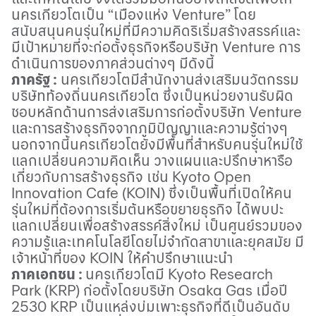
นครเกียวโตเป็น “เมืองแห่ง
Venture”
โดย
สนับสนุนคนรุ่นใหม่ที่มีความคิดริเริ่มสร้างสรรค์และ
มีเป้าหมายที่จะก่อตั้งธุรกิจหรือบริษัท
Venture
การ
ดำเนินการของภาคส่วนต่างๆ มีดังนี้
ภาครัฐ
:
นครเกียวโตมีสำนักงานส่งเสริมนวัตกรรม
บริษัทท้องถิ่นนครเกียวโต ซึ่งเป็นหน่วยงานรับผิด
ชอบหลักด้านการส่งเสริมการก่อตั้งบริษัท
Venture
และการสร้างธุรกิจจากภูมิปัญญาและความรู้ต่างๆ
นอกจากนี้นครเกียวโตยังมีพื้นที่สำหรับคนรุ่นใหม่ใช้
แลกเปลี่ยนความคิดเห็น วางแผนและปรึกษาหารือ
เกี่ยวกับการสร้างธุรกิจ เช่น
Kyoto Open
Innovation Cafe (KOIN)
ซึ่งเป็นพื้นที่เปิดให้คน
รุ่นใหม่ที่ต้องการเริ่มต้นหรือขยายธุรกิจ ได้พบปะ
แลกเปลี่ยนเพื่อสร้างสรรค์สิ่งใหม่ เป็นศูนย์รวมของ
ความรู้และเทคโนโลยีโดยไม่จำกัดสาขาและยุคสมัย มี
เจ้าหน้าที่ของ
KOIN
ให้คำปรึกษาแนะนำ
ภาคเอกชน
:
นครเกียวโตมี
Kyoto Research
Park (KRP)
ก่อตั้งโดยบริษัท
Osaka Gas
เมื่อปี
2530
KRP
เป็นแหล่งบ่มเพาะธุรกิจที่ดีเป็นอันดับ