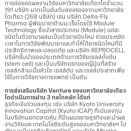
การต่อยอดผลงานวิจัยมหาวิทยาลัยเกียวโตจำนวน
191 บริษัท มากเป็นอันดับสองรองจากมหาวิทยาลัย
โตเกียว (268 บริษัท) เช่น บริษัท
Delta-Fly
Pharma
ผู้พัฒนายาต้านมะเร็งโดยใช้
Module
Technology
ซึ่งนำสารประกอบ (
Module)
แต่ละ
ชนิดในตัวยามาผสมเป็นตัวยาชนิดใหม่ ช่วยประหยัด
เวลาในการวิจัยพัฒนายาและทำให้ได้ยาชนิดใหม่ที่มี
ประสิทธิภาพและปลอดภัย และบริษัท
REPROCELL
บริษัทชั้นนำของประเทศด้านการวิจัยเซลล์ตั้งต้น
(
stem cell)
และเป็นบริษัทแรกของญี่ปุ่นที่สร้าง
เซลล์กล้ามเนื้อหัวใจ เซลล์ตับ และเซลล์ประสาทเพื่อ
ใช้ในการวิจัยทางการแพทย์ เป็นต้น
การส่งเสริมบริษัท
Venture
ของมหาวิทยาลัยเกียว
โตดำเนินการผ่าน 3 กลไกหลัก ได้แก่
ธุรกิจเงินร่วมลงทุน เช่น บริษัท
Kyoto University
Innovation Capital (Kyoto-ICAP)
ที่เน้นลงทุน
ในบริษัทนอกตลาดหุ้น ที่มีแผนขยายธุรกิจและนำผล
งานวิจัยและเทคโนโลยีระดับสูงของมหาวิทยาลัยฯ ไป
พัฒนาเป็นธุรกิจเชิงพาณิชย์ และบริษัท
Miyako