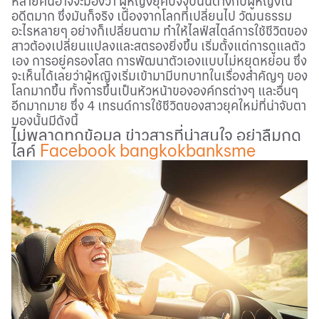
หลายคนอาจจะมองว่า ผู้หญิงยุคปัจจุบันนี้ต่างกับผู้หญิงใน
อดีตมาก ซึ่งมันก็จริง เนื่องจากโลกที่เปลี่ยนไป วัฒนธรรม
อะไรหลายๆ อย่างก็เปลี่ยนตาม ทำให้ไลฟ์สไตล์การใช้ชีวิตของ
สาวต้องเปลี่ยนแปลงและสตรองยิ่งขึ้น เริ่มตั้งแต่การดูแลตัว
เอง การอยู่ครองโสด การพัฒนาตัวเองแบบไม่หยุดหย่อน ซึ่ง
จะเห็นได้เลยว่าผู้หญิงเริ่มเข้ามามีบทบาทในเรื่องสำคัญๆ ของ
โลกมากขึ้น ทั้งการขึ้นเป็นหัวหน้าขององค์กรต่างๆ และอื่นๆ
อีกมากมาย ซึ่ง 4 เทรนด์การใช้ชีวิตของสาวยุคใหม่ที่น่าจับตา
มองนั้นมีดังนี้
ไม่พลาดทุกข้อมูล ข่าวสารที่น่าสนใจ อย่าลืมกด
ไลค์
Facebook bangkokbanksme