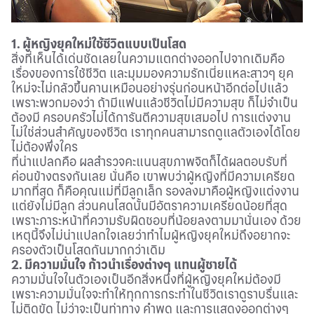
1. ผู้หญิงยุคใหม่ใช้ชีวิตแบบเป็นโสด
สิ่งที่เห็นได้เด่นชัดเลยในความแตกต่างออกไปจากเดิมคือ
เรื่องของการใช้ชีวิต และมุมมองความรักเนี่ยแหละสาวๆ ยุค
ใหม่จะไม่กลัวขึ้นคานเหมือนอย่างรุ่นก่อนหน้าอีกต่อไปแล้ว
เพราะพวกมองว่า ถ้ามีแฟนแล้วชีวิตไม่มีความสุข ก็ไม่จำเป็น
ต้องมี ครอบครัวไม่ได้การันตีความสุขเสมอไป การแต่งงาน
ไม่ใช่ส่วนสำคัญของชีวิต เราทุกคนสามารถดูแลตัวเองได้โดย
ไม่ต้องพึ่งใคร
ที่น่าแปลกคือ ผลสำรวจคะแนนสุขภาพจิตก็ได้ผลตอบรับที่
ค่อนข้างตรงกันเลย นั่นคือ เขาพบว่าผู้หญิงที่มีความเครียด
มากที่สุด ก็คือคุณแม่ที่มีลูกเล็ก รองลงมาคือผู้หญิงแต่งงาน
แต่ยังไม่มีลูก ส่วนคนโสดนั้นมีอัตราความเครียดน้อยที่สุด
เพราะภาระหน้าที่ความรับผิดชอบที่น้อยลงตามมานั่นเอง ด้วย
เหตุนี้จึงไม่น่าแปลกใจเลยว่าทำไมผู้หญิงยุคใหม่ถึงอยากจะ
ครองตัวเป็นโสดกันมากกว่าเดิม
2. มีความมั่นใจ ก้าวนำเรื่องต่างๆ แทนผู้ชายได้
ความมั่นใจในตัวเองเป็นอีกสิ่งหนึ่งที่ผู้หญิงยุคใหม่ต้องมี
เพราะความมั่นใจจะทำให้ทุกการกระทำในชีวิตเราดูราบรื่นและ
ไม่ติดขัด ไม่ว่าจะเป็นท่าทาง คำพูด และการแสดงออกต่างๆ