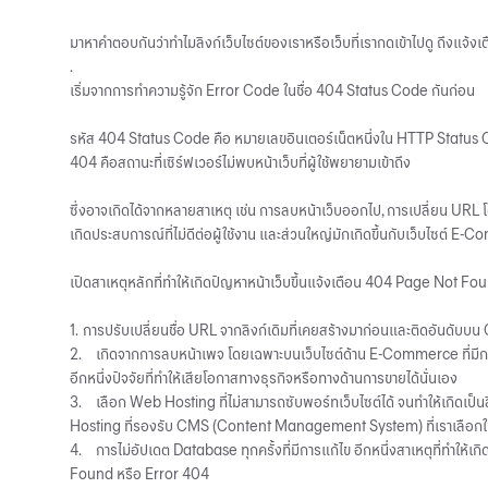
มาหาคำตอบกันว่าทำไมลิงก์เว็บไซต์ของเราหรือเว็บที่เรากดเข้าไปดู ถึงแจ้งเตือ
.
เริ่มจากการทำความรู้จัก Error Code ในชื่อ 404 Status Code กันก่อน
รหัส 404 Status Code คือ หมายเลขอินเตอร์เน็ตหนึ่งใน HTTP Status Code 
404 คือสถานะที่เซิร์ฟเวอร์ไม่พบหน้าเว็บที่ผู้ใช้พยายามเข้าถึง
ซึ่งอาจเกิดได้จากหลายสาเหตุ เช่น การลบหน้าเว็บออกไป, การเปลี่ยน URL โดย
เกิดประสบการณ์ที่ไม่ดีต่อผู้ใช้งาน และส่วนใหญ่มักเกิดขึ้นกับเว็บไซต์ E
เปิดสาเหตุหลักที่ทำให้เกิดปัญหาหน้าเว็บขึ้นแจ้งเตือน 404 Page Not F
1.
การปรับเปลี่ยนชื่อ URL จากลิงก์เดิมที่เคยสร้างมาก่อนและติดอันดับบน Go
2.
เกิดจากการลบหน้าเพจ โดยเฉพาะบนเว็บไซต์ด้าน E-Commerce ที่มีการปร
อีกหนึ่งปัจจัยที่ทำให้เสียโอกาสทางธุรกิจหรือทางด้านการขายได้นั่นเอง
3.
เลือก Web Hosting ที่ไม่สามารถซับพอร์ทเว็บไซต์ได้ จนทำให้เกิดเป็นล
Hosting ที่รองรับ CMS (Content Management System) ที่เราเลือกใช้
4.
การไม่อัปเดต Database ทุกครั้งที่มีการแก้ไข อีกหนึ่งสาเหตุที่ทำให้เ
Found หรือ Error 404