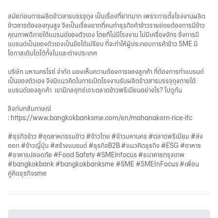
สมัยก่อนการผลิตข้าวสารบรรจุถุง เป็นเรื่องที่ยากมาก เพราะการตั้งโรงงานผลิต
ข้าวสารต้องลงทุนสูง จึงเป็นเรื่องยากที่คนทำธุรกิจค้าข้าวรายย่อยต้องการมีข้าว
คุณภาพดีภายใต้แบรนด์ของตัวเอง โดยที่ไม่มีโรงงาน ไม่มีเครื่องจักร ซึ่งการมี
แบรนด์เป็นของตัวเองเป็นข้อได้เปรียบ ที่จะทำให้ผู้ประกอบการค้าข้าว SME มี
โอกาสเติบโตได้ทั้งในและต่างประเทศ
บริษัท มหานครไรซ์ จำกัด มองเห็นความต้องการของลูกค้า ที่ต้องการทำแบรนด์
เป็นของตัวเอง จึงมีแนวคิดในการเปิดโรงงานรับผลิตข้าวสารบรรจุถุงภายใต้
แบรนด์ของลูกค้า เขามีกลยุทธ์เจาะตลาดข้าวพรีเมียนอย่างไร? ไปดูกัน
ลิงก์บทสัมภาษณ์
:
https://www.bangkokbanksme.com/en/mahanakorn-rice-ifc
#ธุรกิจข้าว #อุตสาหกรรมข้าว #ข้าวไทย #ข้าวมหานคร #ตลาดพรีเมียม #ส่ง
ออก #ข้าวญี่ปุ่น #สร้างแบรนด์ #ธุรกิจB2B #แนวคิดธุรกิจ #ESG #อาหาร
#อาหารปลอดภัย #Food Safety #SMEinfocus #ธนาคารกรุงเทพ
#bangkokbank #bangkokbanksme #SME #SMEInFocus #เพื่อน
คู่คิดธุรกิจsme