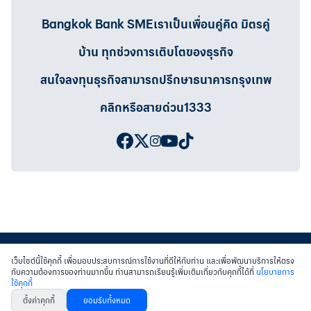
Bangkok Bank SMEเราเป็นเพื่อนคู่คิด มิตรคู่
บ้าน ทุกช่วงการเติบโตของธุรกิจ
สนใจลงทุนธุรกิจสามารถปรึกษาธนาคารกรุงเทพ
คลิกหรือสายด่วน1333
เว็บไซต์นี้ใช้คุกกี้ เพื่อมอบประสบการณ์การใช้งานที่ดีให้กับท่าน และเพื่อพัฒนาบริการให้ตรง
กับความต้องการของท่านมากขึ้น ท่านสามารถเรียนรู้เพิ่มเติมเกี่ยวกับคุกกี้ได้ที่
นโยบายการ
ใช้คุกกี้
สงวนสิทธิ์ พ.ศ.2558 บมจ.ธนาคารกรุงเทพฯ
|
เข้าสู่เว็บไซต์ธนาคาร
|
ติดต่อเรา
ตั้งค่าคุกกี้
ยอมรับทั้งหมด
หนังสือแจ้งการคุ้มครองข้อมูลส่วนบุคคล
นโยบายการใช้คุกกี้
เงื่อนไขการใช้เว็บไซต์