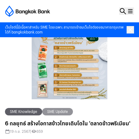
เว็บไซต์นี้มีเนื้อหาสำหรับ SME โดยเฉพาะ สามารถเข้าชมเว็บไซต์ของธนาคารกรุงเทพ
ได้ที่
bangkokbank.com
SME Knowledge
SME Update
6 กลยุทธ์ สร้างโอกาสข้าวไทยเติบโตใน ‘ตลาดข้าวพรีเมียม’
19 ก.ย. 2567
|
659